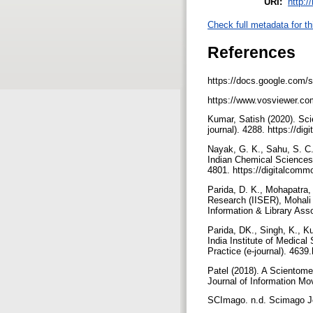
URI:
http:/
Check full metadata for th
References
https://docs.google.com/
https://www.vosviewer.co
Kumar, Satish (2020). Sci
journal). 4288. https://di
Nayak, G. K., Sahu, S. C
Indian Chemical Sciences 
4801. https://digitalcomm
Parida, D. K., Mohapatra,
Research (IISER), Mohali
Information & Library Asso
Parida, DK., Singh, K., Ku
India Institute of Medica
Practice (e-journal). 4639
Patel (2018). A Scientome
Journal of Information M
SCImago. n.d. Scimago Jo