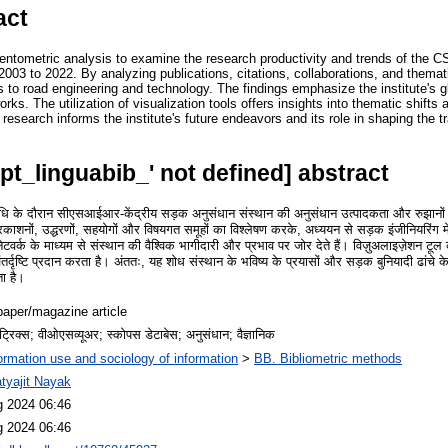
act
ntometric analysis to examine the research productivity and trends of the 
 2003 to 2022. By analyzing publications, citations, collaborations, and themat
ons to road engineering and technology. The findings emphasize the institute'
rks. The utilization of visualization tools offers insights into thematic shifts
s research informs the institute's future endeavors and its role in shaping the tr
opt_linguabib_' not defined] abstract
के दौरान सीएसआईआर-केंद्रीय सड़क अनुसंधान संस्थान की अनुसंधान उत्पादकता और रुझानों क
काशनों, उद्धरणों, सहयोगों और विषयगत समूहों का विश्लेषण करके, अध्ययन से सड़क इंजीनियरिंग म
टवर्क के माध्यम से संस्थान की वैश्विक भागीदारी और प्रभाव पर जोर देते हैं। विज़ुअलाइज़ेशन 
र्दृष्टि प्रदान करता है। अंततः, यह शोध संस्थान के भविष्य के प्रयासों और सड़क बुनियादी ढांचे क
ा है।
aper/magazine article
ेट्रिक्स; वीओएसव्यूअर; स्कोपस डेटाबेस; अनुसंधान; वैज्ञानिक
ormation use and sociology of information
>
BB. Bibliometric methods
tyajit Nayak
g 2024 06:46
g 2024 06:46