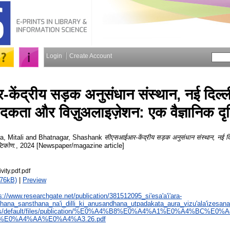
Login
Create Account
ंद्रीय सड़क अनुसंधान संस्थान, नई दिल्ल
ादकता और विज़ुअलाइज़ेशन: एक वैज्ञानिक दृ
, Mitali
and
Bhatnagar, Shashank
सीएसआईआर-केंद्रीय सड़क अनुसंधान संस्थान, नई दि
्टिकोण.
, 2024 [Newspaper/magazine article]
ity.pdf.pdf
676kB)
|
Preview
s://www.researchgate.net/publication/381512095_si'esa'a'i'ara-
ana_sansthana_na'i_dilli_ki_anusandhana_utpadakata_aura_vizu'ala'izesana
in/sites/default/files/publication/%E0%A4%B8%E0%A4%A1%E0%A4%BC
E0%A4%AA%E0%A4%A3.26.pdf