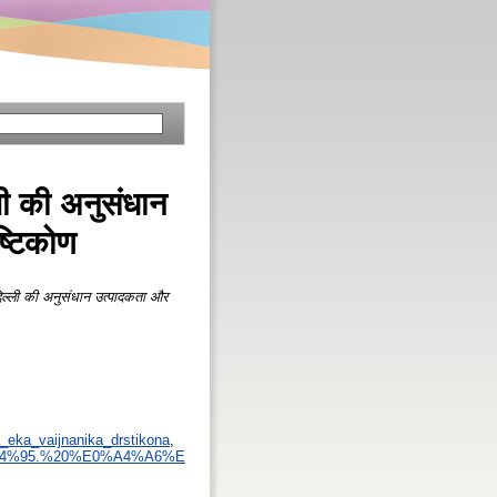
ी की अनुसंधान
ष्टिकोण
ल्ली की अनुसंधान उत्पादकता और
_eka_vaijnanika_drstikona
,
%E0%A4%95.%20%E0%A4%A6%E