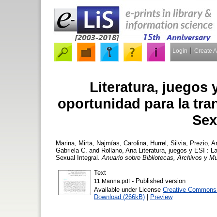
Login
Create 
Literatura, juegos 
oportunidad para la tra
Sex
Marina, Mirta
,
Najmías, Carolina
,
Hurrel, Silvia
,
Prezio, A
Gabriela C.
and
Rollano, Ana
Literatura, juegos y ESI : L
Sexual Integral.
Anuario sobre Bibliotecas, Archivos y 
Text
- Published version
11.Marina.pdf
Available under License
Creative Commons A
Download (266kB)
|
Preview