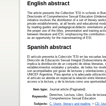
English abstract
The article presents the Collection “ESI in schools in Buen
Directorate of Comprehensive Sexual Education (Undersecr
initiative involves the distribution of a set of literary wor
private establishments, at all levels and educational mod
by reading guides and pedagogical-didactic orientations 
the proper use of the titles, presentation and training acti
between literature and ESI, emphasizing the contribution 
as an opportunity for the mainstreaming of ESI.
Spanish abstract
El artículo presenta la Colección “ESI en las escuelas bo
Dirección de Educación Sexual Integral (Subsecretaría de
implica la distribución de un conjunto de obras literarias
establecimientos estatales y privados, de todos los nivel
son acompañados por guías de lecturas y orientaciones 
UNICEF Argentina. Para aportar a la adecuada utilización 
el artículo se aborda en especial la relación entre literat
acceso a la lectura, y de la lectura como una oportunidad
Item type:
Journal article (Paginated)
Derechos, Lectura, Libro, Guía de lectur
Keywords:
Comprehensive Sexual Education
Subjects:
C. Users, literacy and reading.
>
CD. User