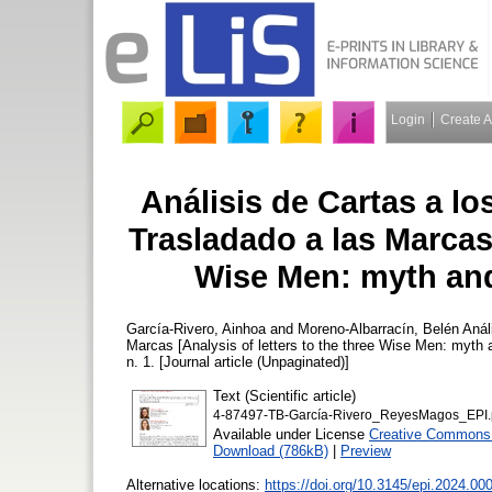
Login
Create 
Análisis de Cartas a l
Trasladado a las Marcas 
Wise Men: myth and 
García-Rivero, Ainhoa
and
Moreno-Albarracín, Belén
Anál
Marcas [Analysis of letters to the three Wise Men: myth a
n. 1. [Journal article (Unpaginated)]
Text (Scientific article)
4-87497-TB-García-Rivero_ReyesMagos_EPI.
Available under License
Creative Commons A
Download (786kB)
|
Preview
Alternative locations:
https://doi.org/10.3145/epi.2024.00