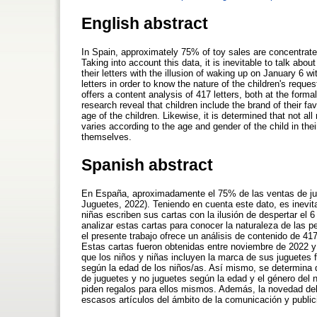
English abstract
In Spain, approximately 75% of toy sales are concentrat
Taking into account this data, it is inevitable to talk ab
their letters with the illusion of waking up on January 6 wit
letters in order to know the nature of the children's reque
offers a content analysis of 417 letters, both at the forma
research reveal that children include the brand of their f
age of the children. Likewise, it is determined that not a
varies according to the age and gender of the child in their 
themselves.
Spanish abstract
En España, aproximadamente el 75% de las ventas de ju
Juguetes, 2022). Teniendo en cuenta este dato, es inevit
niñas escriben sus cartas con la ilusión de despertar el 
analizar estas cartas para conocer la naturaleza de las 
el presente trabajo ofrece un análisis de contenido de 41
Estas cartas fueron obtenidas entre noviembre de 2022 y 
que los niños y niñas incluyen la marca de sus juguetes 
según la edad de los niños/as. Así mismo, se determina 
de juguetes y no juguetes según la edad y el género del 
piden regalos para ellos mismos. Además, la novedad del 
escasos artículos del ámbito de la comunicación y publi