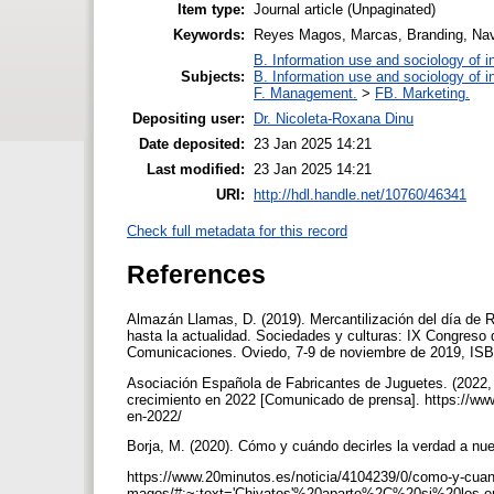
Item type:
Journal article (Unpaginated)
Keywords:
Reyes Magos, Marcas, Branding, Nav
B. Information use and sociology of i
Subjects:
B. Information use and sociology of i
F. Management.
>
FB. Marketing.
Depositing user:
Dr. Nicoleta-Roxana Dinu
Date deposited:
23 Jan 2025 14:21
Last modified:
23 Jan 2025 14:21
URI:
http://hdl.handle.net/10760/46341
Check full metadata for this record
References
Almazán Llamas, D. (2019). Mercantilización del día de Re
hasta la actualidad. Sociedades y culturas: IX Congreso d
Comunicaciones. Oviedo, 7-9 de noviembre de 2019, IS
Asociación Española de Fabricantes de Juguetes. (2022, 
crecimiento en 2022 [Comunicado de prensa]. https://www.
en-2022/
Borja, M. (2020). Cómo y cuándo decirles la verdad a nu
https://www.20minutos.es/noticia/4104239/0/como-y-cuand
magos/#:~:text='Chivatos'%20aparte%2C%20si%20los,