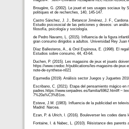
Brougère, G. (2002). Le jouet et ses usages sociaux by 
politiques et de recherches, 140, 145-147.
Castro Sánchez, J. J., Betancor Jiménez, J. F., Cardona
Estudio psicosocial de las peticiones y deseos: un anál
filosofía, psicología y sociología.
de Pedro Navarro, L. (2015). Influencia de la figura infa
gran consumo dirigidos a adultos. Universidad Rey Juan 
Díaz Ballesteros, A., & Orol Espinosa, E. (1998). El rega
Estudios sobre consumo, 44, 43-64.
Duchen, P. (2015). Les magasins de jeux et jouets doivent
https://www.credoc.fr/publications/les-magasins-de-jeux-e
note-de-synthese-n021
Equmedia (2019). Análisis sector Juegos y Juguetes 201
Escribano, C. (2021). Etapa del pensamiento mágico en n
padres.https://www.serpadres.es/familia/6962.html
7%20a%C3%B1os.
Esteve, J.M. (1983). Influencia de la publicidad en televi
Madrid: Narcea.
Ezan, P. & Ulrich, I. (2016). Bouleverser les codes dans 
Fontaine, I. & Nabec, L. (2010). Résistance des parents 