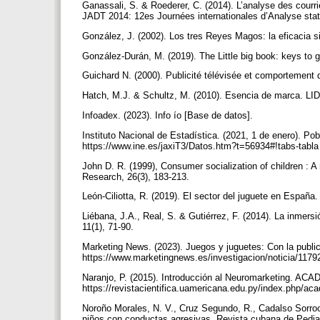
Ganassali, S. & Roederer, C. (2014). L’analyse des cour
JADT 2014: 12es Journées internationales d’Analyse sta
González, J. (2002). Los tres Reyes Magos: la eficacia s
González-Durán, M. (2019). The Little big book: keys to 
Guichard N. (2000). Publicité télévisée et comportement
Hatch, M.J. & Schultz, M. (2010). Esencia de marca. LID 
Infoadex. (2023). Info ío [Base de datos].
Instituto Nacional de Estadística. (2021, 1 de enero). Po
https://www.ine.es/jaxiT3/Datos.htm?t=56934#!tabs-tabl
John D. R. (1999), Consumer socialization of children : A
Research, 26(3), 183-213.
León-Ciliotta, R. (2019). El sector del juguete en Espa
Liébana, J.A., Real, S. & Gutiérrez, F. (2014). La inmersi
11(1), 71-90.
Marketing News. (2023). Juegos y juguetes: Con la public
https://www.marketingnews.es/investigacion/noticia/1179
Naranjo, P. (2015). Introducción al Neuromarketing. AC
https://revistacientifica.uamericana.edu.py/index.php/ac
Noroño Morales, N. V., Cruz Segundo, R., Cadalso Sorroch
niños con conductas agresivas. Revista cubana de Pediat