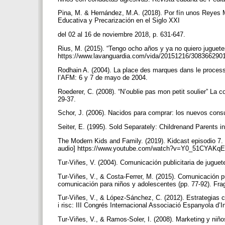
Pina, M. & Hernández, M.A. (2018). Por fín unos Reyes M
Educativa y Precarización en el Siglo XXI
del 02 al 16 de noviembre 2018, p. 631-647.
Rius, M. (2015). “Tengo ocho años y ya no quiero juguete
https://www.lavanguardia.com/vida/20151216/3083662901
Rodhain A. (2004). La place des marques dans le process
l’AFM: 6 y 7 de mayo de 2004.
Roederer, C. (2008). “N’oublie pas mon petit soulier” La 
29-37.
Schor, J. (2006). Nacidos para comprar: los nuevos consu
Seiter, E. (1995). Sold Separately: Childrenand Parents 
The Modern Kids and Family. (2019). Kidcast episodio 7
audio] https://www.youtube.com/watch?v=Y0_51CYAKq
Tur-Viñes, V. (2004). Comunicación publicitaria de juguet
Tur-Viñes, V., & Costa-Ferrer, M. (2015). Comunicación p
comunicación para niños y adolescentes (pp. 77-92). Fr
Tur-Viñes, V., & López-Sánchez, C. (2012). Estrategias c
i risc: III Congrés Internacional Associació Espanyola d’
Tur-Viñes, V., & Ramos-Soler, I. (2008). Marketing y niñ