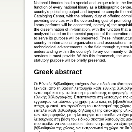
National Libraries hold a special and unique role in the l
function of every national library as a bibliographic center
country's publishing output and beyond to compile the natio
Cataloging Center, with the primary duty of offering comple
providing services with the overarching goal of promoting t
library performs will be connected, namely a) the acquisit
the dissemination of in-formation, with the function that 
analyzed based on the special purpose of the operation of 
to serve its purpose will be presented. These infrastructu
country in international organizations and associations, an
technological advancements in the field through system in
understanding within the country's library community of th
services it must provide. Within this framework, the work
statutory purpose will be briefly presented.
Greek abstract
Οι Εθνικές Βιβλιοθήκες επέχουν έναν ειδικό και ιδιαίτε
ξεκινάει από τη βασική λειτουργία κάθε εθνικής βιβλιοθ
εντοπισμό και την απόκτηση της εκδοτικής παραγωγής τη
εθνικής βιβλιογραφίας. Επεκτείνεται στη λειτουργία τη
εγγραφών καταλόγου για χρήση από όλες τις βιβλιοθήκε
στόχο, φυσικά, την προώθηση του πολιτισμού της χώρας.
επιτελεί κάθε βιβλιοθήκη, δηλαδή α) της απόκτησης υλι
των πληροφοριών, με τη λειτουργία που οφείλει να έχει 
λειτουργίες στη βάση του ειδικού σκοπού λειτουργίας μι
που οφείλει να ενσωματώσει, ώστε να μπορεί να εξυπηρε
βιβλιοθηκών της χώρας, να εκπροσωπεί τη χώρα σε διεθν