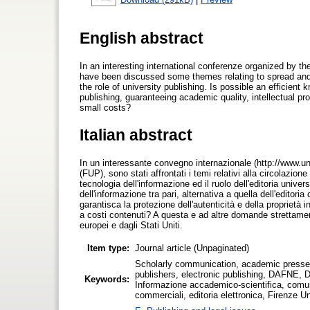
English abstract
In an interesting international conferenze organized by th
have been discussed some themes relating to spread and a
the role of university publishing. Is possible an efficien
publishing, guaranteeing academic quality, intellectual pr
small costs?
Italian abstract
In un interessante convegno internazionale (http://www.un
(FUP), sono stati affrontati i temi relativi alla circolazion
tecnologia dell'informazione ed il ruolo dell'editoria unive
dell'informazione tra pari, alternativa a quella dell'edit
garantisca la protezione dell'autenticità e della proprietà 
a costi contenuti? A questa e ad altre domande strettament
europei e dagli Stati Uniti.
Item type:
Journal article (Unpaginated)
Scholarly communication, academic presses,
publishers, electronic publishing, DAFNE, D
Keywords:
Informazione accademico-scientifica, comunic
commerciali, editoria elettronica, Firenze Un