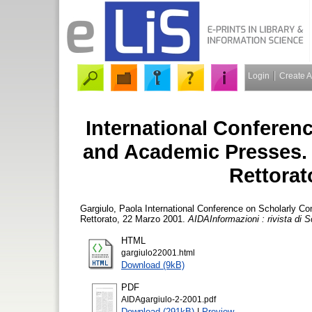
Login
Create 
International Confere
and Academic Presses. F
Rettorat
Gargiulo, Paola
International Conference on Scholarly Co
Rettorato, 22 Marzo 2001.
AIDAInformazioni : rivista di S
HTML
gargiulo22001.html
Download (9kB)
PDF
AIDAgargiulo-2-2001.pdf
Download (291kB)
|
Preview