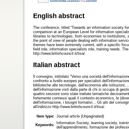
English abstract
The conference, titled “Towards an information society fo
comparison at an European Level for information specialis
libraries to technologies, from economies to institutions,
the point of view of people dealing with information serv
themes have been extremely current, with a specific foc
field role, information specialists role, training needs. T
http://www.britishcouncil.it/tisa/.
Italian abstract
Il convegno, intitolato "Verso una società dell'informazion
confronto a livello europeo per specialisti dell'informazio
biblioteche alle tecnologie, dall'economia alle istituzioni, .
dell'informazione visti dalla parte di chi si occupa di gestio
quattro sessioni sono state trattate tematiche decisamente
fortemente connessi quali il contesto economico, le (diverse
dell'informazione, i bisogni formativi... Gli atti del convegno,
all'indirizzo http://www.britishcouncil.it/tisa/.
Item type:
Journal article (Unpaginated)
Information Society, learning society, train
Keywords:
dell'apprendimento, formazione dei professio