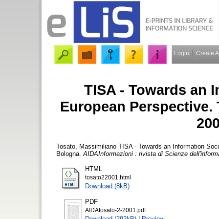
Login
Create 
TISA - Towards an In
European Perspective. 
200
Tosato, Massimiliano
TISA - Towards an Information Socie
Bologna.
AIDAInformazioni : rivista di Scienze dell'infor
HTML
tosato22001.html
Download (8kB)
PDF
AIDAtosato-2-2001.pdf
Download (292kB)
|
Preview