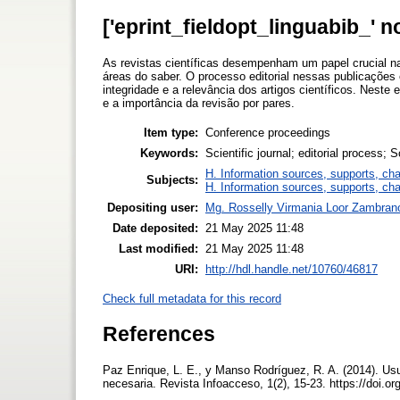
['eprint_fieldopt_linguabib_' n
As revistas científicas desempenham um papel crucial 
áreas do saber. O processo editorial nessas publicações
integridade e a relevância dos artigos científicos. Nest
e a importância da revisão por pares.
Item type:
Conference proceedings
Keywords:
Scientific journal; editorial process; 
H. Information sources, supports, ch
Subjects:
H. Information sources, supports, ch
Depositing user:
Mg. Rosselly Virmania Loor Zambran
Date deposited:
21 May 2025 11:48
Last modified:
21 May 2025 11:48
URI:
http://hdl.handle.net/10760/46817
Check full metadata for this record
References
Paz Enrique, L. E., y Manso Rodríguez, R. A. (2014). Usu
necesaria. Revista Infoacceso, 1(2), 15-23. https://doi.