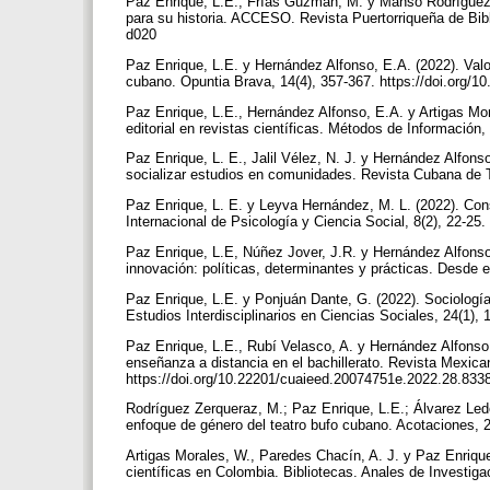
Paz Enrique, L.E., Frías Guzmán, M. y Manso Rodríguez, 
para su historia. ACCESO. Revista Puertorriqueña de Bibl
d020
Paz Enrique, L.E. y Hernández Alfonso, E.A. (2022). Valor
cubano. Opuntia Brava, 14(4), 357-367. https://doi.org/
Paz Enrique, L.E., Hernández Alfonso, E.A. y Artigas Mor
editorial en revistas científicas. Métodos de Información
Paz Enrique, L. E., Jalil Vélez, N. J. y Hernández Alfonso
socializar estudios en comunidades. Revista Cubana de Tr
Paz Enrique, L. E. y Leyva Hernández, M. L. (2022). Cons
Internacional de Psicología y Ciencia Social, 8(2), 22-25
Paz Enrique, L.E, Núñez Jover, J.R. y Hernández Alfonso
innovación: políticas, determinantes y prácticas. Desde 
Paz Enrique, L.E. y Ponjuán Dante, G. (2022). Sociología 
Estudios Interdisciplinarios en Ciencias Sociales, 24(1),
Paz Enrique, L.E., Rubí Velasco, A. y Hernández Alfonso
enseñanza a distancia en el bachillerato. Revista Mexican
https://doi.org/10.22201/cuaieed.20074751e.2022.28.83
Rodríguez Zerqueraz, M.; Paz Enrique, L.E.; Álvarez Led
enfoque de género del teatro bufo cubano. Acotaciones
Artigas Morales, W., Paredes Chacín, A. J. y Paz Enrique,
científicas en Colombia. Bibliotecas. Anales de Investiga