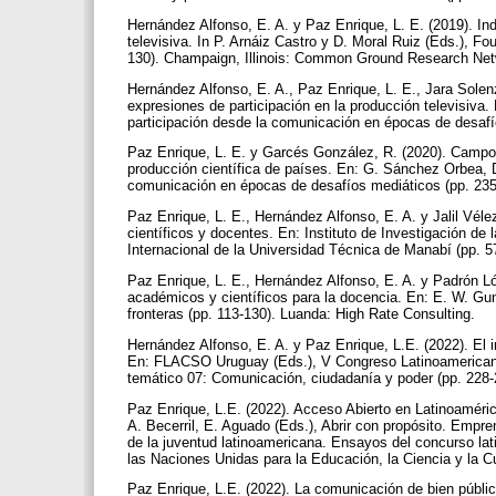
Hernández Alfonso, E. A. y Paz Enrique, L. E. (2019). Ind
televisiva. In P. Arnáiz Castro y D. Moral Ruiz (Eds.), Fo
130). Champaign, Illinois: Common Ground Research Ne
Hernández Alfonso, E. A., Paz Enrique, L. E., Jara Solenz
expresiones de participación en la producción televisiva
participación desde la comunicación en épocas de desafío
Paz Enrique, L. E. y Garcés González, R. (2020). Campo c
producción científica de países. En: G. Sánchez Orbea, D
comunicación en épocas de desafíos mediáticos (pp. 235-3
Paz Enrique, L. E., Hernández Alfonso, E. A. y Jalil Vélez,
científicos y docentes. En: Instituto de Investigación d
Internacional de la Universidad Técnica de Manabí (pp.
Paz Enrique, L. E., Hernández Alfonso, E. A. y Padrón Lóp
académicos y científicos para la docencia. En: E. W. Gun
fronteras (pp. 113-130). Luanda: High Rate Consulting.
Hernández Alfonso, E. A. y Paz Enrique, L.E. (2022). El 
En: FLACSO Uruguay (Eds.), V Congreso Latinoamericano 
temático 07: Comunicación, ciudadanía y poder (pp. 22
Paz Enrique, L.E. (2022). Acceso Abierto en Latinoamérica:
A. Becerril, E. Aguado (Eds.), Abrir con propósito. Empre
de la juventud latinoamericana. Ensayos del concurso la
las Naciones Unidas para la Educación, la Ciencia y la 
Paz Enrique, L.E. (2022). La comunicación de bien públ