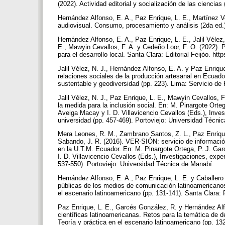
(2022). Actividad editorial y socialización de las ciencias
Hernández Alfonso, E. A., Paz Enrique, L. E., Martínez Ve
audiovisual. Consumo, procesamiento y análisis (2da ed.).
Hernández Alfonso, E. A., Paz Enrique, L. E., Jalil Véle
E., Mawyin Cevallos, F. A. y Cedeño Loor, F. O. (2022). 
para el desarrollo local. Santa Clara: Editorial Feijóo. ht
Jalil Vélez, N. J., Hernández Alfonso, E. A. y Paz Enrique
relaciones sociales de la producción artesanal en Ecuador.
sustentable y geodiversidad (pp. 223). Lima: Servicio d
Jalil Vélez, N. J., Paz Enrique, L. E., Mawyin Cevallos, 
la medida para la inclusión social. En: M. Pinargote Orte
Aveiga Macay y I. D. Villavicencio Cevallos (Eds.), Inves
universidad (pp. 457-469). Portoviejo: Universidad Técn
Mera Leones, R. M., Zambrano Santos, Z. L., Paz Enrique,
Sabando, J. R. (2016). VER-SIÓN: servicio de información
en la U.T.M. Ecuador. En: M. Pinargote Ortega, P. J. Ga
I. D. Villavicencio Cevallos (Eds.), Investigaciones, expe
537-550). Portoviejo: Universidad Técnica de Manabí.
Hernández Alfonso, E. A., Paz Enrique, L. E. y Caballero 
públicas de los medios de comunicación latinoamericanos
el escenario latinoamericano (pp. 131-141). Santa Clara: 
Paz Enrique, L. E., Garcés González, R. y Hernández Alfon
científicas latinoamericanas. Retos para la temática de d
Teoría y práctica en el escenario latinoamericano (pp. 13