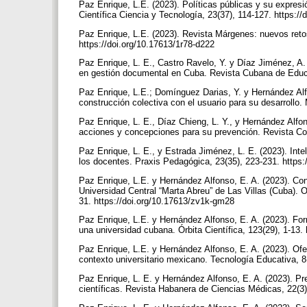
Paz Enrique, L.E. (2023). Políticas públicas y su expresi
Científica Ciencia y Tecnología, 23(37), 114-127. https:/
Paz Enrique, L.E. (2023). Revista Márgenes: nuevos retos
https://doi.org/10.17613/1r78-d222
Paz Enrique, L. E., Castro Ravelo, Y. y Díaz Jiménez, A.
en gestión documental en Cuba. Revista Cubana de Educa
Paz Enrique, L.E.; Domínguez Darias, Y. y Hernández Al
construcción colectiva con el usuario para su desarrollo.
Paz Enrique, L. E., Díaz Chieng, L. Y., y Hernández Alfons
acciones y concepciones para su prevención. Revista Con
Paz Enrique, L. E., y Estrada Jiménez, L. E. (2023). Inteli
los docentes. Praxis Pedagógica, 23(35), 223-231. https
Paz Enrique, L.E. y Hernández Alfonso, E. A. (2023). Co
Universidad Central “Marta Abreu” de Las Villas (Cuba).
31. https://doi.org/10.17613/zv1k-gm28
Paz Enrique, L.E. y Hernández Alfonso, E. A. (2023). For
una universidad cubana. Órbita Científica, 123(29), 1-13.
Paz Enrique, L.E. y Hernández Alfonso, E. A. (2023). Ofe
contexto universitario mexicano. Tecnología Educativa, 8
Paz Enrique, L. E. y Hernández Alfonso, E. A. (2023). Prep
científicas. Revista Habanera de Ciencias Médicas, 22(3)