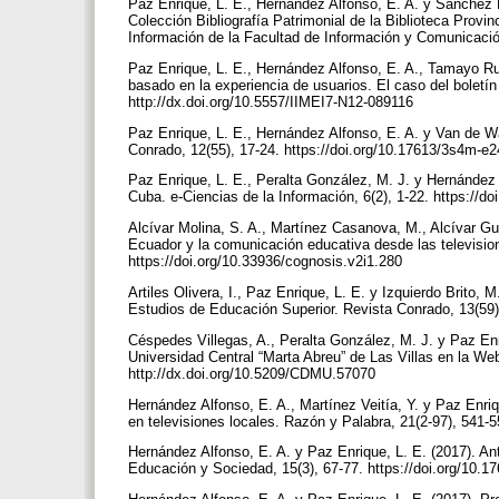
Paz Enrique, L. E., Hernández Alfonso, E. A. y Sánchez
Colección Bibliografía Patrimonial de la Biblioteca Provinc
Información de la Facultad de Información y Comunicación
Paz Enrique, L. E., Hernández Alfonso, E. A., Tamayo Ru
basado en la experiencia de usuarios. El caso del boletí
http://dx.doi.org/10.5557/IIMEI7-N12-089116
Paz Enrique, L. E., Hernández Alfonso, E. A. y Van de Wa
Conrado, 12(55), 17-24. https://doi.org/10.17613/3s4m-e
Paz Enrique, L. E., Peralta González, M. J. y Hernández A
Cuba. e-Ciencias de la Información, 6(2), 1-22. https://d
Alcívar Molina, S. A., Martínez Casanova, M., Alcívar Guil
Ecuador y la comunicación educativa desde las television
https://doi.org/10.33936/cognosis.v2i1.280
Artiles Olivera, I., Paz Enrique, L. E. y Izquierdo Brito,
Estudios de Educación Superior. Revista Conrado, 13(59)
Céspedes Villegas, A., Peralta González, M. J. y Paz Enriq
Universidad Central “Marta Abreu” de Las Villas en la W
http://dx.doi.org/10.5209/CDMU.57070
Hernández Alfonso, E. A., Martínez Veitía, Y. y Paz Enri
en televisiones locales. Razón y Palabra, 21(2-97), 541-
Hernández Alfonso, E. A. y Paz Enrique, L. E. (2017). Ant
Educación y Sociedad, 15(3), 67-77. https://doi.org/10.1