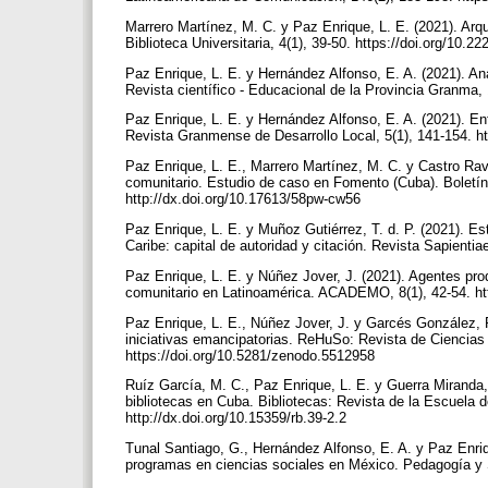
Marrero Martínez, M. C. y Paz Enrique, L. E. (2021). Arqu
Biblioteca Universitaria, 4(1), 39-50. https://doi.org/10
Paz Enrique, L. E. y Hernández Alfonso, E. A. (2021). Aná
Revista científico - Educacional de la Provincia Granma,
Paz Enrique, L. E. y Hernández Alfonso, E. A. (2021). E
Revista Granmense de Desarrollo Local, 5(1), 141-154. h
Paz Enrique, L. E., Marrero Martínez, M. C. y Castro Rave
comunitario. Estudio de caso en Fomento (Cuba). Boletín 
http://dx.doi.org/10.17613/58pw-cw56
Paz Enrique, L. E. y Muñoz Gutiérrez, T. d. P. (2021). Es
Caribe: capital de autoridad y citación. Revista Sapienti
Paz Enrique, L. E. y Núñez Jover, J. (2021). Agentes pro
comunitario en Latinoamérica. ACADEMO, 8(1), 42-54. ht
Paz Enrique, L. E., Núñez Jover, J. y Garcés González, 
iniciativas emancipatorias. ReHuSo: Revista de Ciencias 
https://doi.org/10.5281/zenodo.5512958
Ruíz García, M. C., Paz Enrique, L. E. y Guerra Miranda, C
bibliotecas en Cuba. Bibliotecas: Revista de la Escuela d
http://dx.doi.org/10.15359/rb.39-2.2
Tunal Santiago, G., Hernández Alfonso, E. A. y Paz Enriqu
programas en ciencias sociales en México. Pedagogía y 