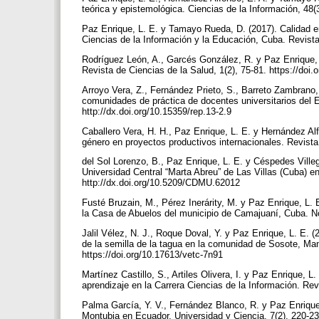
teórica y epistemológica. Ciencias de la Información, 48(
Paz Enrique, L. E. y Tamayo Rueda, D. (2017). Calidad en 
Ciencias de la Información y la Educación, Cuba. Revista
Rodríguez León, A., Garcés González, R. y Paz Enrique, 
Revista de Ciencias de la Salud, 1(2), 75-81. https://doi
Arroyo Vera, Z., Fernández Prieto, S., Barreto Zambrano, 
comunidades de práctica de docentes universitarios del
http://dx.doi.org/10.15359/rep.13-2.9
Caballero Vera, H. H., Paz Enrique, L. E. y Hernández Al
género en proyectos productivos internacionales. Revista
del Sol Lorenzo, B., Paz Enrique, L. E. y Céspedes Villeg
Universidad Central “Marta Abreu” de Las Villas (Cuba) 
http://dx.doi.org/10.5209/CDMU.62012
Fusté Bruzain, M., Pérez Inerárity, M. y Paz Enrique, L. 
la Casa de Abuelos del municipio de Camajuaní, Cuba. No
Jalil Vélez, N. J., Roque Doval, Y. y Paz Enrique, L. E. (
de la semilla de la tagua en la comunidad de Sosote, Man
https://doi.org/10.17613/vetc-7n91
Martínez Castillo, S., Artiles Olivera, I. y Paz Enrique, 
aprendizaje en la Carrera Ciencias de la Información. Re
Palma García, Y. V., Fernández Blanco, R. y Paz Enrique,
Montubia en Ecuador. Universidad y Ciencia, 7(2), 220-23