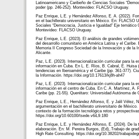
Latinoamericano y Caribeño de Ciencias Sociales “Democr
poder (pp. 246-252). Montevideo: FLACSO Uruguay.
Paz Enrique, L.E. y Hernández Alfonso, E. A. (2022). Fom
en el bachillerato universitario en México. En: FLACSO 
Sociales “Democracia, Justicia e Igualdad” Eje temático 
Montevideo: FLACSO Uruguay.
Paz Enrique, L.E. (2023). El análisis de grandes volúmene
del desarrollo comunitario en América Latina y el Caribe
Memoria II Congreso Sociedad de la Innovación y de la Inte
Alicante.
Paz, L.E. (2023). Internacionalización curricular para la e
información en Cuba. En L. E. Ríos, B. Cabral, E. Huisa 
tendencias en Iberoamérica y el Caribe (pp. 361-377). Ci
la Información. https://doi.org/10.17613/kj8h-ah47
Paz, L.E. (2023). Internacionalización curricular para la e
información en el centro de Cuba. En C. A. Martínez, A. 
Caribe (pp. 21-55). Querétaro: Universidad Autónoma de Q
Paz Enrique, L.E., Hernández Alfonso, E. y Jalil Vélez, N
argumentación en el bachillerato universitario de México.
contexto de la formación tecnológica retos y prospectiva
https://doi.org/10.60100/tsede.v6iL9.180
Paz Enrique, L.E. y Hernández Alfonso, E. (2024). De la tes
elaboración. En: M. Pereira Burgos, (Ed),.Trabajo de grado
High Rate Consulting. https://doi.org/10.38202/trabajode