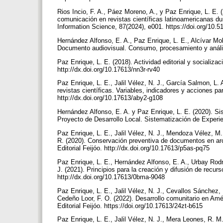
Rios Incio, F. A., Páez Moreno, A., y Paz Enrique, L. E. (
comunicación en revistas científicas latinoamericanas dur
Information Science, 87(2024), e001. https://doi.org/10.
Hernández Alfonso, E. A., Paz Enrique, L. E., Alcívar Mol
Documento audiovisual. Consumo, procesamiento y análisis
Paz Enrique, L. E. (2018). Actividad editorial y socializaci
http://dx.doi.org/10.17613/nn3r-rv40
Paz Enrique, L. E., Jalil Vélez, N. J., García Salmon, L.
revistas científicas. Variables, indicadores y acciones par
http://dx.doi.org/10.17613/aby2-g108
Hernández Alfonso, E. A. y Paz Enrique, L. E. (2020). Si
Proyecto de Desarrollo Local. Sistematización de Experien
Paz Enrique, L. E., Jalil Vélez, N. J., Mendoza Vélez, M
R. (2020). Conservación preventiva de documentos en arch
Editorial Feijóo. http://dx.doi.org/10.17613/p5as-pq75
Paz Enrique, L. E., Hernández Alfonso, E. A., Urbay Rodr
J. (2021). Principios para la creación y difusión de recurs
http://dx.doi.org/10.17613/0bma-9048
Paz Enrique, L. E., Jalil Vélez, N. J., Cevallos Sánchez,
Cedeño Loor, F. O. (2022). Desarrollo comunitario en Amér
Editorial Feijóo. https://doi.org/10.17613/24zt-b615
Paz Enrique, L. E., Jalil Vélez, N. J., Mera Leones, R. 