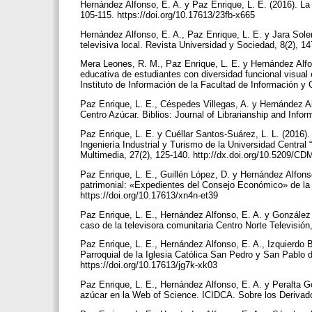
Hernández Alfonso, E. A. y Paz Enrique, L. E. (2016). La 
105-115. https://doi.org/10.17613/23fb-x665
Hernández Alfonso, E. A., Paz Enrique, L. E. y Jara Solen
televisiva local. Revista Universidad y Sociedad, 8(2), 1
Mera Leones, R. M., Paz Enrique, L. E. y Hernández Alfon
educativa de estudiantes con diversidad funcional visual
Instituto de Información de la Facultad de Información y
Paz Enrique, L. E., Céspedes Villegas, A. y Hernández Al
Centro Azúcar. Biblios: Journal of Librarianship and Info
Paz Enrique, L. E. y Cuéllar Santos-Suárez, L. L. (2016).
Ingeniería Industrial y Turismo de la Universidad Centra
Multimedia, 27(2), 125-140. http://dx.doi.org/10.5209/
Paz Enrique, L. E., Guillén López, D. y Hernández Alfon
patrimonial: «Expedientes del Consejo Económico» de la U
https://doi.org/10.17613/xn4n-et39
Paz Enrique, L. E., Hernández Alfonso, E. A. y González
caso de la televisora comunitaria Centro Norte Televisión
Paz Enrique, L. E., Hernández Alfonso, E. A., Izquierdo B
Parroquial de la Iglesia Católica San Pedro y San Pablo de
https://doi.org/10.17613/jg7k-xk03
Paz Enrique, L. E., Hernández Alfonso, E. A. y Peralta Go
azúcar en la Web of Science. ICIDCA. Sobre los Derivados