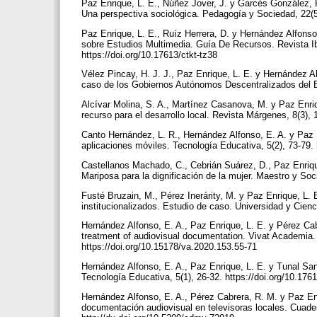
Paz Enrique, L. E., Núñez Jover, J. y Garcés González, R
Una perspectiva sociológica. Pedagogía y Sociedad, 22(5
Paz Enrique, L. E., Ruíz Herrera, D. y Hernández Alfonso,
sobre Estudios Multimedia. Guía De Recursos. Revista Ib
https://doi.org/10.17613/ctkt-tz38
Vélez Pincay, H. J. J., Paz Enrique, L. E. y Hernández Alf
caso de los Gobiernos Autónomos Descentralizados del Ec
Alcívar Molina, S. A., Martínez Casanova, M. y Paz Enriq
recurso para el desarrollo local. Revista Márgenes, 8(3)
Canto Hernández, L. R., Hernández Alfonso, E. A. y Paz E
aplicaciones móviles. Tecnología Educativa, 5(2), 73-79.
Castellanos Machado, C., Cebrián Suárez, D., Paz Enrique
Mariposa para la dignificación de la mujer. Maestro y Soc
Fusté Bruzain, M., Pérez Inerárity, M. y Paz Enrique, L. 
institucionalizados. Estudio de caso. Universidad y Cienc
Hernández Alfonso, E. A., Paz Enrique, L. E. y Pérez Cabr
treatment of audiovisual documentation. Vivat Academia.
https://doi.org/10.15178/va.2020.153.55-71
Hernández Alfonso, E. A., Paz Enrique, L. E. y Tunal San
Tecnología Educativa, 5(1), 26-32. https://doi.org/10.17
Hernández Alfonso, E. A., Pérez Cabrera, R. M. y Paz En
documentación audiovisual en televisoras locales. Cuade