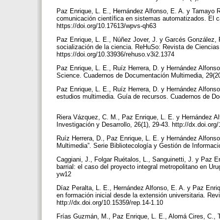
Paz Enrique, L. E., Hernández Alfonso, E. A. y Tamayo Ru
comunicación científica en sistemas automatizados. El 
https://doi.org/10.17613/wpvs-qh63
Paz Enrique, L. E., Núñez Jover, J. y Garcés González, R
socialización de la ciencia. ReHuSo: Revista de Ciencias
https://doi.org/10.33936/rehuso.v3i2.1374
Paz Enrique, L. E., Ruíz Herrera, D. y Hernández Alfons
Science. Cuadernos de Documentación Multimedia, 29(20
Paz Enrique, L. E., Ruíz Herrera, D. y Hernández Alfonso,
estudios multimedia. Guía de recursos. Cuadernos de Do
Riera Vázquez, C. M., Paz Enrique, L. E. y Hernández Alf
Investigación y Desarrollo, 26(1), 29-43. http://dx.doi.o
Ruíz Herrera, D., Paz Enrique, L. E. y Hernández Alfonso, 
Multimedia”. Serie Bibliotecología y Gestión de Informaci
Caggiani, J., Folgar Ruétalos, L., Sanguinetti, J. y Paz E
barrial: el caso del proyecto integral metropolitano en Ur
yw12
Díaz Peralta, L. E., Hernández Alfonso, E. A. y Paz Enriq
en formación inicial desde la extensión universitaria. R
http://dx.doi.org/10.15359/rep.14-1.10
Frías Guzmán, M., Paz Enrique, L. E., Alomá Cires, C.,