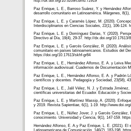
http://dx.doi.org/10.5209/cdmu.72919
Paz Enrique, L. E., Barroso Suárez, Y. y Hernández Alfons
desarrollo comunitario en Latinoamérica. Márgenes, 8(1),
Paz Enrique, L. E. y Caramés López, M. (2020). Concepc
Interdisciplinarios en Ciencias Sociales, 22(1), 106-124. 
Paz Enrique, L. E. y Domínguez Darias, Y. (2020). Persp
Directivo al Día, 19(4), 29-37. http://dx.doi.org/10.17613
Paz Enrique, L. E. y Garcés González, R. (2020). Análisis 
comunitario en países latinoamericanos. Estudios del Desa
https://doi.org/10.17613/skhf-gr84
Paz Enrique, L. E., Hernández Alfonso, E. A. y Leiva Med
información audiovisual. Cuadernos de Documentación Mul
Paz Enrique, L. E., Hernández Alfonso, E. A. y Padrón Lóp
científicos y docentes. Pedagogía y Sociedad, 23(58), 43
Paz Enrique, L. E., Jalil Vélez, N. J. y Estrada Jiménez, 
científicas universitarias del Ecuador. Educación y Socie
Paz Enrique, L. E. y Martínez Massip, A. (2020). Enfoqu
y 2019. Revista Sapientiae, 6(1), 1-19. http://www.doi.o
Paz Enrique, L. E., Núñez Jover, J. y Garcés González, R. 
conocimiento. Universidad y Ciencia, 9(1), 147-159. https
Hernández Alfonso, E. A.y Paz Enrique, L. E. (2021). El 
Latinoamericana de Comunicación, 146(2), 183-198. https