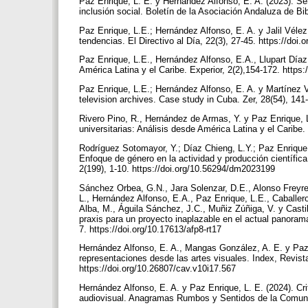
Paz Enrique, L. E. y Hernández Alfonso, E. A. (2023). Se
inclusión social. Boletín de la Asociación Andaluza de Bi
Paz Enrique, L.E.; Hernández Alfonso, E. A. y Jalil Vélez
tendencias. El Directivo al Día, 22(3), 27-45. https://do
Paz Enrique, L.E., Hernández Alfonso, E.A., Llupart Díaz
América Latina y el Caribe. Experior, 2(2),154-172. https
Paz Enrique, L.E.; Hernández Alfonso, E. A. y Martínez Vei
television archives. Case study in Cuba. Zer, 28(54), 141
Rivero Pino, R., Hernández de Armas, Y. y Paz Enrique, L
universitarias: Análisis desde América Latina y el Caribe
Rodríguez Sotomayor, Y.; Díaz Chieng, L.Y.; Paz Enrique, 
Enfoque de género en la actividad y producción científic
2(199), 1-10. https://doi.org/10.56294/dm2023199
Sánchez Orbea, G.N., Jara Solenzar, D.E., Alonso Freyre
L., Hernández Alfonso, E.A., Paz Enrique, L.E., Caballer
Alba, M., Águila Sánchez, J.C., Muñiz Zúñiga, V. y Castil
praxis para un proyecto inaplazable en el actual panora
7. https://doi.org/10.17613/afp8-rt17
Hernández Alfonso, E. A., Mangas González, A. E. y Paz 
representaciones desde las artes visuales. Index, Revist
https://doi.org/10.26807/cav.v10i17.567
Hernández Alfonso, E. A. y Paz Enrique, L. E. (2024). Cr
audiovisual. Anagramas Rumbos y Sentidos de la Comunic