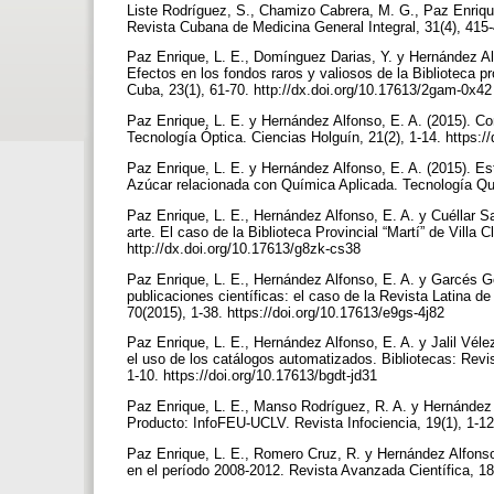
Liste Rodríguez, S., Chamizo Cabrera, M. G., Paz Enrique,
Revista Cubana de Medicina General Integral, 31(4), 415-
Paz Enrique, L. E., Domínguez Darias, Y. y Hernández Al
Efectos en los fondos raros y valiosos de la Biblioteca pro
Cuba, 23(1), 61-70. http://dx.doi.org/10.17613/2gam-0x4
Paz Enrique, L. E. y Hernández Alfonso, E. A. (2015). C
Tecnología Óptica. Ciencias Holguín, 21(2), 1-14. https:/
Paz Enrique, L. E. y Hernández Alfonso, E. A. (2015). Est
Azúcar relacionada con Química Aplicada. Tecnología Quí
Paz Enrique, L. E., Hernández Alfonso, E. A. y Cuéllar 
arte. El caso de la Biblioteca Provincial “Martí” de Villa
http://dx.doi.org/10.17613/g8zk-cs38
Paz Enrique, L. E., Hernández Alfonso, E. A. y Garcés Gon
publicaciones científicas: el caso de la Revista Latina d
70(2015), 1-38. https://doi.org/10.17613/e9gs-4j82
Paz Enrique, L. E., Hernández Alfonso, E. A. y Jalil Véle
el uso de los catálogos automatizados. Bibliotecas: Revi
1-10. https://doi.org/10.17613/bgdt-jd31
Paz Enrique, L. E., Manso Rodríguez, R. A. y Hernández A
Producto: InfoFEU-UCLV. Revista Infociencia, 19(1), 1-12.
Paz Enrique, L. E., Romero Cruz, R. y Hernández Alfonso,
en el período 2008-2012. Revista Avanzada Científica, 18