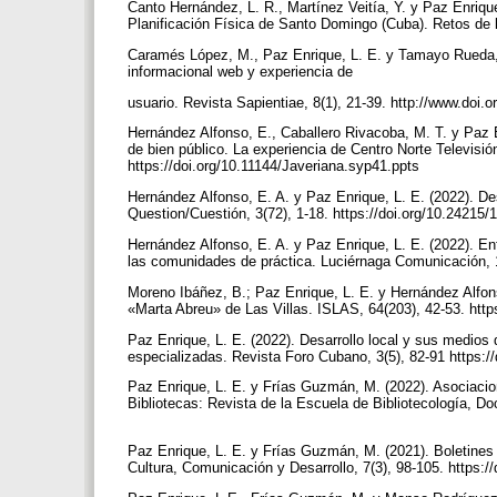
Canto Hernández, L. R., Martínez Veitía, Y. y Paz Enriqu
Planificación Física de Santo Domingo (Cuba). Retos de l
Caramés López, M., Paz Enrique, L. E. y Tamayo Rueda, D
informacional web y experiencia de
usuario. Revista Sapientiae, 8(1), 21-39. http://www.doi.
Hernández Alfonso, E., Caballero Rivacoba, M. T. y Paz En
de bien público. La experiencia de Centro Norte Televis
https://doi.org/10.11144/Javeriana.syp41.ppts
Hernández Alfonso, E. A. y Paz Enrique, L. E. (2022). De
Question/Cuestión, 3(72), 1-18. https://doi.org/10.2421
Hernández Alfonso, E. A. y Paz Enrique, L. E. (2022). En
las comunidades de práctica. Luciérnaga Comunicación, 1
Moreno Ibáñez, B.; Paz Enrique, L. E. y Hernández Alfons
«Marta Abreu» de Las Villas. ISLAS, 64(203), 42-53. htt
Paz Enrique, L. E. (2022). Desarrollo local y sus medios d
especializadas. Revista Foro Cubano, 3(5), 82-91 https:/
Paz Enrique, L. E. y Frías Guzmán, M. (2022). Asociacion
Bibliotecas: Revista de la Escuela de Bibliotecología, Do
Paz Enrique, L. E. y Frías Guzmán, M. (2021). Boletines 
Cultura, Comunicación y Desarrollo, 7(3), 98-105. https: