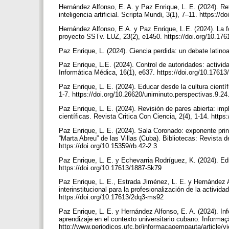
Hernández Alfonso, E. A. y Paz Enrique, L. E. (2024). Re
inteligencia artificial. Scripta Mundi, 3(1), 7–11. https:/
Hernández Alfonso, E.A. y Paz Enrique, L.E. (2024). La f
proyecto SSTv. LUZ, 23(2), e1450. https://doi.org/10.1
Paz Enrique, L. (2024). Ciencia perdida: un debate latino
Paz Enrique, L.E. (2024). Control de autoridades: activi
Informática Médica, 16(1), e637. https://doi.org/10.17613
Paz Enrique, L. E. (2024). Educar desde la cultura cientí
1-7. https://doi.org/10.26620/uniminuto.perspectivas.9.2
Paz Enrique, L. E. (2024). Revisión de pares abierta: impl
científicas. Revista Critica Con Ciencia, 2(4), 1-14. https
Paz Enrique, L. E. (2024). Sala Coronado: exponente princ
“Marta Abreu” de las Villas (Cuba). Bibliotecas: Revista 
https://doi.org/10.15359/rb.42-2.3
Paz Enrique, L. E. y Echevarria Rodríguez, K. (2024). Ed
https://doi.org/10.17613/1887-5k79
Paz Enrique, L. E., Estrada Jiménez, L. E. y Hernández Al
interinstitucional para la profesionalización de la activ
https://doi.org/10.17613/2dq3-ms92
Paz Enrique, L. E. y Hernández Alfonso, E. A. (2024). In
aprendizaje en el contexto universitario cubano. Informa
http://www.periodicos.ufc.br/informacaoempauta/article/