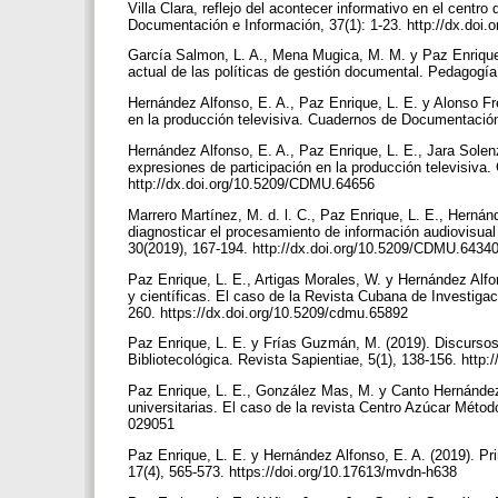
Villa Clara, reflejo del acontecer informativo en el centro
Documentación e Información, 37(1): 1-23. http://dx.doi.
García Salmon, L. A., Mena Mugica, M. M. y Paz Enrique, 
actual de las políticas de gestión documental. Pedagogía
Hernández Alfonso, E. A., Paz Enrique, L. E. y Alonso Fre
en la producción televisiva. Cuadernos de Documentació
Hernández Alfonso, E. A., Paz Enrique, L. E., Jara Solenz
expresiones de participación en la producción televisiv
http://dx.doi.org/10.5209/CDMU.64656
Marrero Martínez, M. d. l. C., Paz Enrique, L. E., Hernán
diagnosticar el procesamiento de información audiovisua
30(2019), 167-194. http://dx.doi.org/10.5209/CDMU.6434
Paz Enrique, L. E., Artigas Morales, W. y Hernández Alfo
y científicas. El caso de la Revista Cubana de Investig
260. https://dx.doi.org/10.5209/cdmu.65892
Paz Enrique, L. E. y Frías Guzmán, M. (2019). Discursos
Bibliotecológica. Revista Sapientiae, 5(1), 138-156. http
Paz Enrique, L. E., González Mas, M. y Canto Hernández, 
universitarias. El caso de la revista Centro Azúcar Métod
029051
Paz Enrique, L. E. y Hernández Alfonso, E. A. (2019). Prin
17(4), 565-573. https://doi.org/10.17613/mvdn-h638