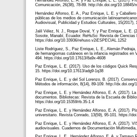
Hernández Alfonso, E. A. y Paz Enrique, L. E. (2017). Pr
Comunicación, 26(38), 78-89. http://dx.doi.org/10.18845/
Hernández Alfonso, E. A., Paz Enrique, L. E. y Caballero 
públicas de los medios de comunicación latinoamericano
Audiovisual, Publicidad y Estudios Culturales, 15(2017), 
Jalil Vélez, N. J., Roque Doval, Y. y Paz Enrique, L. E. 
Sosote, Manabí, Ecuador. ReHuSo: Revista de Ciencias H
https://doi.org/10.33936/rehuso.v2iESPECIAL.1252
Liste Rodríguez, S., Paz Enrique, L. E., Alemán Pedraja
de hemangiomas cutáneos en la infancia registrados en V
494. https://doi.org/10.17613/8a9x-4608
Paz Enrique, L. E. (2017). Uso de los códigos Quick Resp
15. https://doi.org/10.17613/adg9-1q38
Paz Enrique, L. E. y del Sol Lorenzo, B. (2017). Conserv
Métodos de información, 8(14), 89-109. http://dx.doi.or
Paz Enrique, L. E. y Hernández Alfonso, E. A. (2017). L
documentos. Bibliotecas: Revista de la Escuela de Biblio
https://doi.org/10.15359/rb.35-1.4
Paz Enrique, L. E. y Hernández Alfonso, E. A. (2017). Pl
universitario. Revista Conrado, 13(59), 95-101. https://d
Paz Enrique, L. E. y Hernández Alfonso, E. A. (2017). V
audiovisuales. Cuadernos de Documentación Multimedia, 
Paz Enrique, L. E., Hernández Alfonso, E. A. y Tamayo 