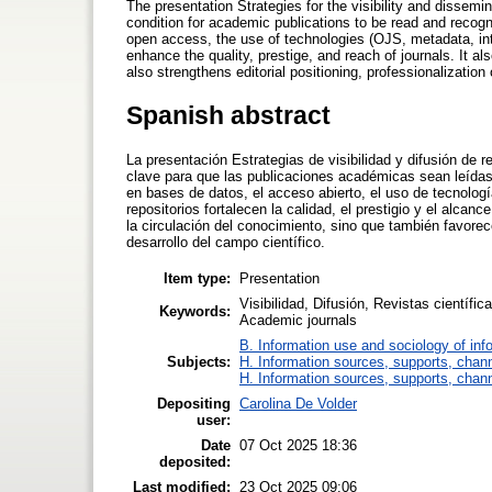
The presentation Strategies for the visibility and dissemina
condition for academic publications to be read and recogni
open access, the use of technologies (OJS, metadata, int
enhance the quality, prestige, and reach of journals. It a
also strengthens editorial positioning, professionalization 
Spanish abstract
La presentación Estrategias de visibilidad y difusión de r
clave para que las publicaciones académicas sean leídas 
en bases de datos, el acceso abierto, el uso de tecnologí
repositorios fortalecen la calidad, el prestigio y el alca
la circulación del conocimiento, sino que también favorece
desarrollo del campo científico.
Item type:
Presentation
Visibilidad, Difusión, Revistas científic
Keywords:
Academic journals
B. Information use and sociology of inf
Subjects:
H. Information sources, supports, chan
H. Information sources, supports, chan
Depositing
Carolina De Volder
user:
Date
07 Oct 2025 18:36
deposited:
Last modified:
23 Oct 2025 09:06