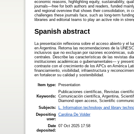
economic reasons, highlighting equity, sustainability, qual
journals—free for both authors and readers, funded mainl
and regional overview that shows their consolidation, in co
challenges these journals face, such as long-term funding, 
libraries and editorial teams to play an active role in stren
Spanish abstract
La presentación reflexiona sobre el acceso abierto y el lu
en Argentina. Retoma las recomendaciones de la UNESCO
inclusivos que no excluyan por razones económicas, subray
centrales. Describe las características de las revistas d
instituciones académicas o gubernamentales— y presenta
contraste con el crecimiento de los APCs en América Lati
financiamiento, visibilidad, infraestructura y reconocimie
en fortalecer su calidad y sostenibilidad.
Item type:
Presentation
Publicaciones científicas, Revistas cientí
Keywords:
Comunicación científica, Argentina, Scienti
Diamond open access, Scientific communic
Subjects:
L. Information technology and library techn
Depositing
Carolina De Volder
user:
Date
07 Oct 2025 17:58
deposited: