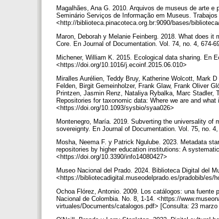
Magalhães, Ana G. 2010. Arquivos de museus de arte e 
Seminário Serviços de Informação em Museus. Trabajos 
<http://biblioteca.pinacoteca.org.br:9090/bases/bibliotec
Maron, Deborah y Melanie Feinberg. 2018. What does it 
Core. En Journal of Documentation. Vol. 74, no. 4, 674-
Michener, William K. 2015. Ecological data sharing. En Ec
<https://doi.org/10.1016/j.ecoinf.2015.06.010>
Miralles Aurélien, Teddy Bruy, Katherine Wolcott, Mark 
Felden, Birgit Gemeinholzer, Frank Glaw, Frank Oliver Gl
Printzen, Jasmin Renz, Nataliya Rybalka, Marc Stadler,
Repositories for taxonomic data: Where we are and what i
<https://doi.org/10.1093/sysbio/syaa026>
Montenegro, María. 2019. Subverting the universality of 
sovereignty. En Journal of Documentation. Vol. 75, no. 4
Mosha, Neema F. y Patrick Ngulube. 2023. Metadata stand
repositories by higher education institutions: A systematic
<https://doi.org/10.3390/info14080427>
Museo Nacional del Prado. 2024. Biblioteca Digital del M
<https://bibliotecadigital.museodelprado.es/pradobib/es/
Ochoa Flórez, Antonio. 2009. Los catálogos: una fuente 
Nacional de Colombia. No. 8, 1-14. <https://www.museona
virtuales/Documents/catalogos.pdf> [Consulta: 23 marzo