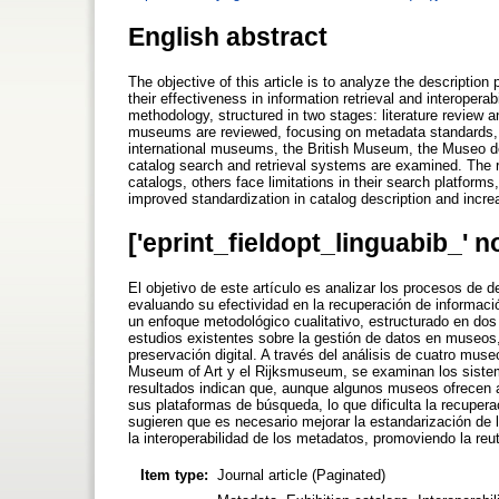
English abstract
The objective of this article is to analyze the descripti
their effectiveness in information retrieval and interoperab
methodology, structured in two stages: literature review
museums are reviewed, focusing on metadata standards, int
international museums, the British Museum, the Museo d
catalog search and retrieval systems are examined. The r
catalogs, others face limitations in their search platform
improved standardization in catalog description and increa
['eprint_fieldopt_linguabib_' n
El objetivo de este artículo es analizar los procesos d
evaluando su efectividad en la recuperación de informació
un enfoque metodológico cualitativo, estructurado en dos f
estudios existentes sobre la gestión de datos en museos,
preservación digital. A través del análisis de cuatro mus
Museum of Art y el Rijksmuseum, se examinan los siste
resultados indican que, aunque algunos museos ofrecen ac
sus plataformas de búsqueda, lo que dificulta la recuper
sugieren que es necesario mejorar la estandarización de
la interoperabilidad de los metadatos, promoviendo la reut
Item type:
Journal article (Paginated)