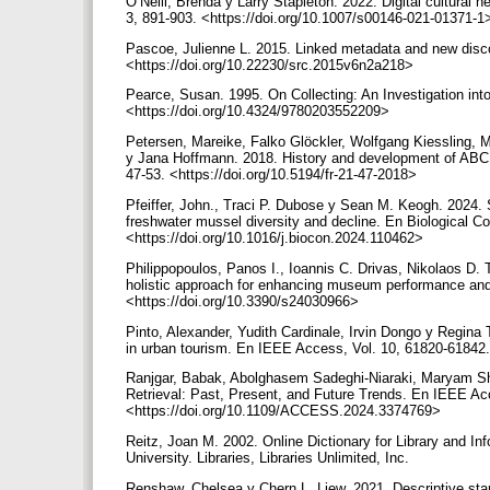
O’Neill, Brenda y Larry Stapleton. 2022. Digital cultural 
3, 891-903. <https://doi.org/10.1007/s00146-021-01371-
Pascoe, Julienne L. 2015. Linked metadata and new disco
<https://doi.org/10.22230/src.2015v6n2a218>
Pearce, Susan. 1995. On Collecting: An Investigation int
<https://doi.org/10.4324/9780203552209>
Petersen, Mareike, Falko Glöckler, Wolfgang Kiessling, M
y Jana Hoffmann. 2018. History and development of ABCD
47-53. <https://doi.org/10.5194/fr-21-47-2018>
Pfeiffer, John., Traci P. Dubose y Sean M. Keogh. 2024. S
freshwater mussel diversity and decline. En Biological Co
<https://doi.org/10.1016/j.biocon.2024.110462>
Philippopoulos, Panos I., Ioannis C. Drivas, Nikolaos D. 
holistic approach for enhancing museum performance and v
<https://doi.org/10.3390/s24030966>
Pinto, Alexander, Yudith Cardinale, Irvin Dongo y Regina 
in urban tourism. En IEEE Access, Vol. 10, 61820-6184
Ranjgar, Babak, Abolghasem Sadeghi-Niaraki, Maryam Sha
Retrieval: Past, Present, and Future Trends. En IEEE Ac
<https://doi.org/10.1109/ACCESS.2024.3374769>
Reitz, Joan M. 2002. Online Dictionary for Library and I
University. Libraries, Libraries Unlimited, Inc.
Renshaw, Chelsea y Chern L. Liew. 2021. Descriptive st