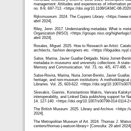
management: Attitudes and experiences of information p
no. 8-9, 697-713. <https://doi.org/10.1108/GKMC-08-202
Rijksmuseum. 2024. The Cuypers Library. <https://www.ri
abril 2024].
Riley, Jenn. 2017. Understanding metadata: What is metad
Organization (NISO). <https://groups.niso.org/higherlog
abril 2024].
Rosales, Miguel. 2025. How to Research an Artist: Catalog
architects, fashion designers etc. <https://libguides.n
Salse, Marina, Javier Guallar-Delgado, Núria Jornet-Beni
metadata in museums and university collections: A state-
Memory and Communication. Vol. 73, no. 4/5, 477-495. 
Salse-Rovira, Marina, Nuria Jornet-Benito, Javier Guallar,
heritage, and non-museum institutions: A methodological p
Libraries. Vol. 25, 603-622. <https://doi.org/10.1007/s0
Skevakis, Giannis, Konstantinos Makris, Varvara Kalokyr
interoperability, and Linked Data publishing support for Na
14, 127-140. <https://doi.org/10.1007/s00799-014-0114-2
The British Museum. 2025. Library and Archive. <https://
2024].
The Metropolitan Museum of Art. 2024. Thomas J. Watson 
centers/thomas-j-watson-library> [Consulta: 29 abril 2024