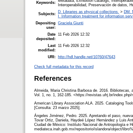
Metadata, Exhibition catalogs, Interoperabi
Keywords:
Interoperabilidad, Preservación de datos,
D. Libraries as physical collections.
>
DM. 
Subjects:
I. Information treatment for information ser
Depositing
Graciela Giunti
user:
Date
11 Feb 2026 12:32
deposited:
Last
11 Feb 2026 12:32
modified:
URI:
http://hdl.handle.net/10760/47643
Check full metadata for this record
References
Almeida, Maria Christina Barbosa de. 2016. Bibliotecas
Vol. 1, no. 1, 162-185. <https://revistas.ufrj.br/index.php
American Library Association ALA. 2025. Cataloging Tool
[Consulta: 23 marzo 2025].
Ángeles Jiménez, Pedro. 2025. Apretando el paso, nuevas
Tovar Ortiz, Daniela, Haydeé López Hernández y Luis Ant
Ciudad de México: Instituto Nacional de Antropología e His
mediateca.inah.gob.mx/repositorio/islandora/object/libr