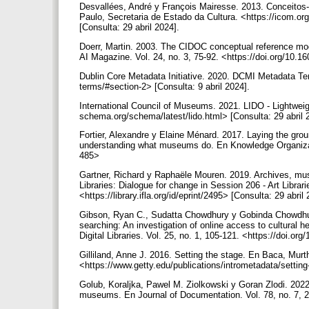
Desvallées, André y François Mairesse. 2013. Conceito
Paulo, Secretaria de Estado da Cultura. <https://icom.
[Consulta: 29 abril 2024].
Doerr, Martin. 2003. The CIDOC conceptual reference modu
AI Magazine. Vol. 24, no. 3, 75-92. <https://doi.org/10.
Dublin Core Metadata Initiative. 2020. DCMI Metadata Ter
terms/#section-2> [Consulta: 9 abril 2024].
International Council of Museums. 2021. LIDO - Lightweig
schema.org/schema/latest/lido.html> [Consulta: 29 abril 
Fortier, Alexandre y Elaine Ménard. 2017. Laying the gro
understanding what museums do. En Knowledge Organizatio
485>
Gartner, Richard y Raphaële Mouren. 2019. Archives, mus
Libraries: Dialogue for change in Session 206 - Art Libra
<https://library.ifla.org/id/eprint/2495> [Consulta: 29 abril
Gibson, Ryan C., Sudatta Chowdhury y Gobinda Chowdhury
searching: An investigation of online access to cultural 
Digital Libraries. Vol. 25, no. 1, 105-121. <https://doi.
Gilliland, Anne J. 2016. Setting the stage. En Baca, Murt
<https://www.getty.edu/publications/intrometadata/settin
Golub, Koraljka, Pawel M. Ziolkowski y Goran Zlodi. 2022.
museums. En Journal of Documentation. Vol. 78, no. 7, 