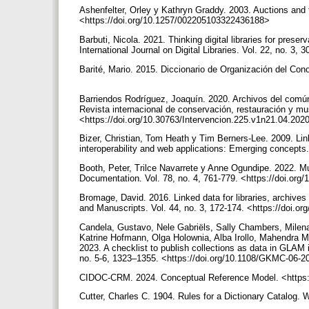
Ashenfelter, Orley y Kathryn Graddy. 2003. Auctions and t
<https://doi.org/10.1257/002205103322436188>
Barbuti, Nicola. 2021. Thinking digital libraries for preser
International Journal on Digital Libraries. Vol. 22, no. 3
Barité, Mario. 2015. Diccionario de Organización del Cono
Barriendos Rodríguez, Joaquín. 2020. Archivos del común
Revista internacional de conservación, restauración y mus
<https://doi.org/10.30763/Intervencion.225.v1n21.04.20
Bizer, Christian, Tom Heath y Tim Berners-Lee. 2009. Link
interoperability and web applications: Emerging concepts
Booth, Peter, Trilce Navarrete y Anne Ogundipe. 2022. 
Documentation. Vol. 78, no. 4, 761-779. <https://doi.or
Bromage, David. 2016. Linked data for libraries, archive
and Manuscripts. Vol. 44, no. 3, 172-174. <https://doi.
Candela, Gustavo, Nele Gabriëls, Sally Chambers, Milena
Katrine Hofmann, Olga Holownia, Alba Irollo, Mahendra M
2023. A checklist to publish collections as data in GLA
no. 5-6, 1323–1355. <https://doi.org/10.1108/GKMC-06-
CIDOC-CRM. 2024. Conceptual Reference Model. <https://
Cutter, Charles C. 1904. Rules for a Dictionary Catalog.