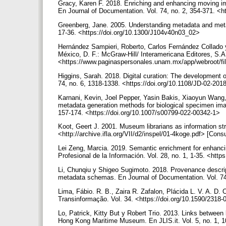
Gracy, Karen F. 2018. Enriching and enhancing moving im
En Journal of Documentation. Vol. 74, no. 2, 354-371. <
Greenberg, Jane. 2005. Understanding metadata and metad
17-36. <https://doi.org/10.1300/J104v40n03_02>
Hernández Sampieri, Roberto, Carlos Fernández Collado y 
México, D. F.: McGraw-Hill/ Interamericana Editores, S.A
<https://www.paginaspersonales.unam.mx/app/webroot/fi
Higgins, Sarah. 2018. Digital curation: The development o
74, no. 6, 1318-1338. <https://doi.org/10.1108/JD-02-20
Karnani, Kevin, Joel Pepper, Yasin Bakis, Xiaoyun Wang,
metadata generation methods for biological specimen image 
157-174. <https://doi.org/10.1007/s00799-022-00342-1>
Koot, Geert J. 2001. Museum librarians as information st
<http://archive.ifla.org/VII/d2/inspel/01-4koge.pdf> [Consu
Lei Zeng, Marcia. 2019. Semantic enrichment for enhancin
Profesional de la Información. Vol. 28, no. 1, 1-35. <htt
Li, Chunqiu y Shigeo Sugimoto. 2018. Provenance descript
metadata schemas. En Journal of Documentation. Vol. 74,
Lima, Fábio. R. B., Zaira R. Zafalon, Plácida L. V. A. D. 
Transinformação. Vol. 34. <https://doi.org/10.1590/23
Lo, Patrick, Kitty But y Robert Trio. 2013. Links between
Hong Kong Maritime Museum. En JLIS.it. Vol. 5, no. 1, 10