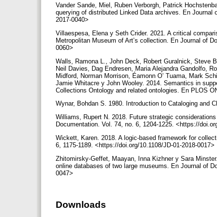
Vander Sande, Miel, Ruben Verborgh, Patrick Hochstenba
querying of distributed Linked Data archives. En Journal 
2017-0040>
Villaespesa, Elena y Seth Crider. 2021. A critical compa
Metropolitan Museum of Art’s collection. En Journal of Do
0060>
Walls, Ramona L., John Deck, Robert Guralnick, Steve B
Neil Davies, Dag Endresen, Maria Alejandra Gandolfo, Ro
Midford, Norman Morrison, Éamonn O’ Tuama, Mark Schil
Jamie Whitacre y John Wooley. 2014. Semantics in support
Collections Ontology and related ontologies. En PLOS ON
Wynar, Bohdan S. 1980. Introduction to Cataloging and Cla
Williams, Rupert N. 2018. Future strategic considerations
Documentation. Vol. 74, no. 6, 1204-1225. <https://doi.
Wickett, Karen. 2018. A logic-based framework for collect
6, 1175-1189. <https://doi.org/10.1108/JD-01-2018-0017>
Zhitomirsky-Geffet, Maayan, Inna Kizhner y Sara Minster.
online databases of two large museums. En Journal of Doc
0047>
Downloads