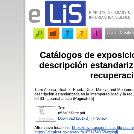
Login
Create 
Catálogos de exposici
descripción estandariza
recuperac
Tarré Alonso, Beatriz
,
Puerta-Díaz, Mirelys
and
Monteiro 
descripción estandarizada en la interoperabilidad y la re
63-83. [Journal article (Paginated)]
Text
n53a05Tarre.pdf
Download (261kB)
|
Preview
Alternative locations:
https://revistascientificas.filo.uba.
https://id.caicyt.gov.ar/ark:/s18511740/58wqtkqij