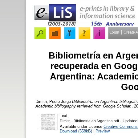
Login
Create 
Bibliometría en Arge
recuperada en Googl
Argentina: Academic
Goo
Dimitri, Pedro-Jorge
Bibliometría en Argentina: bibliogra
Academic bibliography retrieved from Google Scholar.
, 2
Text
- Updated
Dimitri - Biblioetria en Argentina.pdf
Available under License
Creative Commons A
Download (558kB)
|
Preview