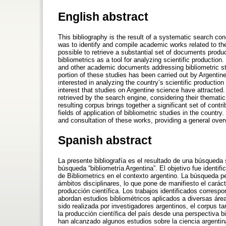
English abstract
This bibliography is the result of a systematic search co
was to identify and compile academic works related to the
possible to retrieve a substantial set of documents produced
bibliometrics as a tool for analyzing scientific productio
and other academic documents addressing bibliometric stu
portion of these studies has been carried out by Argentin
interested in analyzing the country’s scientific production
interest that studies on Argentine science have attracted.
retrieved by the search engine, considering their thematic
resulting corpus brings together a significant set of contri
fields of application of bibliometric studies in the country.
and consultation of these works, providing a general overv
Spanish abstract
La presente bibliografía es el resultado de una búsqueda 
búsqueda “bibliometría Argentina”. El objetivo fue identi
de Bibliometrics en el contexto argentino. La búsqueda p
ámbitos disciplinares, lo que pone de manifiesto el caráct
producción científica. Los trabajos identificados corres
abordan estudios bibliométricos aplicados a diversas área
sido realizada por investigadores argentinos, el corpus t
la producción científica del país desde una perspectiva b
han alcanzado algunos estudios sobre la ciencia argentina.