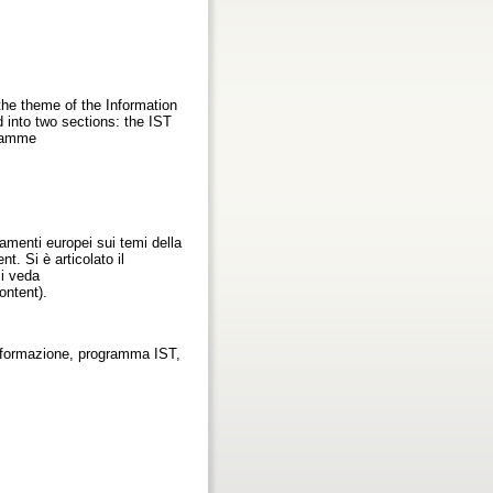
the theme of the Information
into two sections: the IST
gramme
iamenti europei sui temi della
. Si è articolato il
si veda
ontent).
Informazione, programma IST,