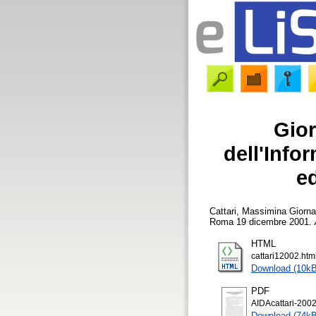
Gior
dell'Inf
e
Cattari, Massimina
Giorna
Roma 19 dicembre 2001.
HTML
cattari12002.htm
Download (10kB
PDF
AIDAcattari-2002
Download (74kB