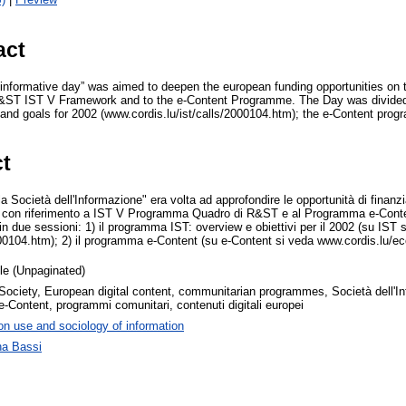
act
 informative day” was aimed to deepen the european funding opportunities on 
 R&ST IST V Framework and to the e-Content Programme. The Day was divided 
nd goals for 2002 (www.cordis.lu/ist/calls/2000104.htm); the e-Content pro
ct
la Società dell'Informazione" era volta ad approfondire le opportunità di finanz
, con riferimento a IST V Programma Quadro di R&ST e al Programma e-Content
n due sessioni: 1) il programma IST: overview e obiettivi per il 2002 (su IST 
000104.htm); 2) il programma e-Content (su e-Content si veda www.cordis.lu/ec
cle (Unpaginated)
 Society, European digital content, communitarian programmes, Società dell'
Content, programmi comunitari, contenuti digitali europei
on use and sociology of information
na Bassi