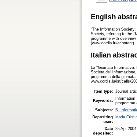
English abstr
“The Information Society:
Society, referring to the
programme with overview a
(www.cordis.lu/econtent).
Italian abstra
La "Giornata Informativa: 
Società dell'Informazione
programma della giornata i
www.cordis.lu/ist/calls/2
Item type:
Journal arti
Information
Keywords:
programma e-
Subjects:
B. Informati
Depositing
Maria Cristi
user:
Date
25 Apr 2004
deposited: