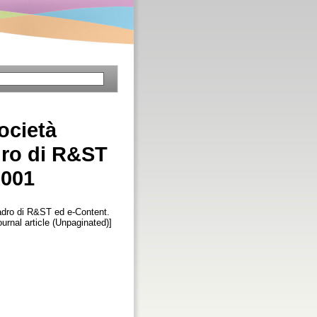
ocietà
dro di R&ST
2001
adro di R&ST ed e-Content.
Journal article (Unpaginated)]