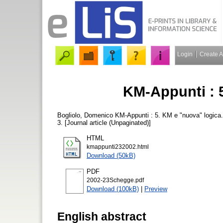
Login
Create 
KM-Appunti : 
Bogliolo, Domenico
KM-Appunti : 5. KM e "nuova" logica
3. [Journal article (Unpaginated)]
HTML
kmappunti232002.html
Download (50kB)
PDF
2002-23Schegge.pdf
Download (100kB)
|
Preview
English abstract