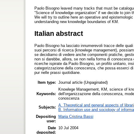
Paolo Bisogno leaved many tracks that must be catalogu
“Science of knowledge organization” if we decide to join 
We will try to outline here an operative and epistemologic
understanding new knowledge boundaries of KM.
Italian abstract
Paolo Bisogno ha lasciato innumerevoli tracce delle quali 
suoi percorsi di ricerca (knowlege management), possiam
se decidiamo di vedere anche componenti pratiche, gestion
non si darebbe, allora, se non nella forma di conoscenza 
ricerche ispirate da Paolo Bisogno, un profilo unitario, i
categorizzazione della conoscenza, che possa esserci di ai
pur nelle prassi quotidiane.
Item type:
Journal article (Unpaginated)
Knowlege Management, KM, science of know
Keywords:
dell'organizzazione della conoscenza, mode
conoscenza
A. Theoretical and general aspects of librar
Subjects:
B. Information use and sociology of informa
Depositing
Maria Cristina Bassi
user:
Date
10 Jul 2004
deposited: