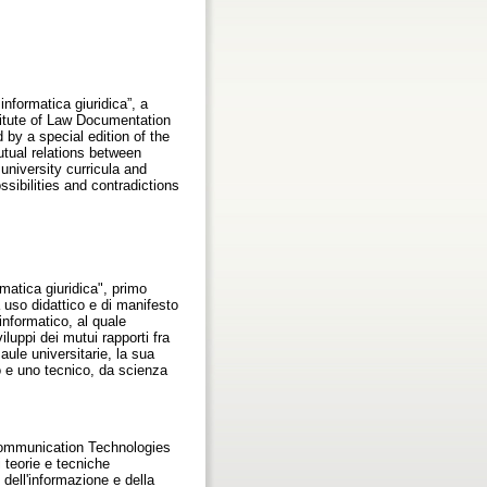
informatica giuridica”, a
titute of Law Documentation
 by a special edition of the
mutual relations between
niversity curricula and
ibilities and contradictions
matica giuridica", primo
 uso didattico e di manifesto
e informatico, al quale
iluppi dei mutui rapporti fra
 aule universitarie, la sua
o e uno tecnico, da scienza
Communication Technologies
di teorie e tecniche
 dell'informazione e della