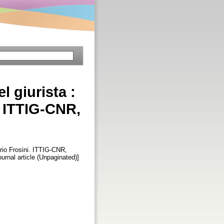
l giurista :
. ITTIG-CNR,
orio Frosini. ITTIG-CNR,
Journal article (Unpaginated)]