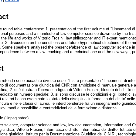
act
 round table conference: 1. presentation of the first volume of “Lineamenti di 
ional purposes and a manifesto of law computer science drawn up by the Ins
 the life and works of Vittorio Frosini, law philosopher and IT expert mentioned
itto” 3. discussion on the conditions and future hypothetical directions of the 
. Some speakers analysed the presence/absence of law computer science in u
dependence between a law teaching and a technical one and the new ways, poss
ct
a rotonda sono accadute diverse cose: 1. si è presentato i "Lineamenti di infor
ituto di documentazione giuridica del CNR con ambizione di manuale generale a
na; 2. si è illustrata l'opera e la figura di Vittorio Frosini, filosofo del diritto 
dedicato un numero speciale; 3. si sono discusse le condizioni e gli ipotetici sv
i relatori hanno esaminato lo stato della disciplina 'informatica del diritto' nelle
cula e nelle classi di laurea, le interdipendenze fra un insegnamento giuridic
nuovi modi e possibilità e contraddizioni della formazione a distanza.
cle (Unpaginated)
r science, computer science and law, law documentation, Information and 
iuridica, Vittorio Frosini, Informatica e diritto, informatica del diritto, Istituto 
zione giuridica, Istituto per la Documentazione Giuridica del C.N.R., tecnologie