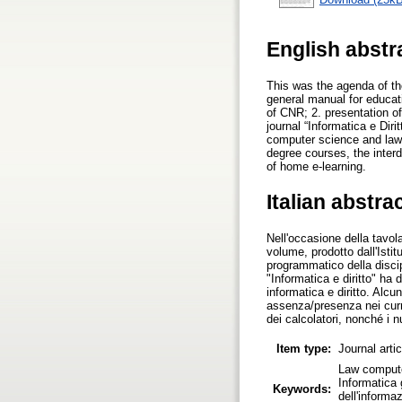
English abstr
This was the agenda of the
general manual for educat
of CNR; 2. presentation of
journal “Informatica e Dir
computer science and law
degree courses, the inter
of home e-learning.
Italian abstra
Nell'occasione della tavol
volume, prodotto dall'Ist
programmatico della discipli
"Informatica e diritto" ha 
informatica e diritto. Alcun
assenza/presenza nei curri
dei calcolatori, nonché i 
Item type:
Journal arti
Law compute
Informatica g
Keywords:
dell'informa