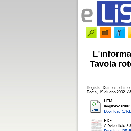
L'informa
Tavola rot
Bogliolo, Domenico
L'info
Roma, 19 giugno 2002.
AI
HTML
ibogliolo232002.
Download (14kB
PDF
AIDAbogliolo-2.3
Download (25kB