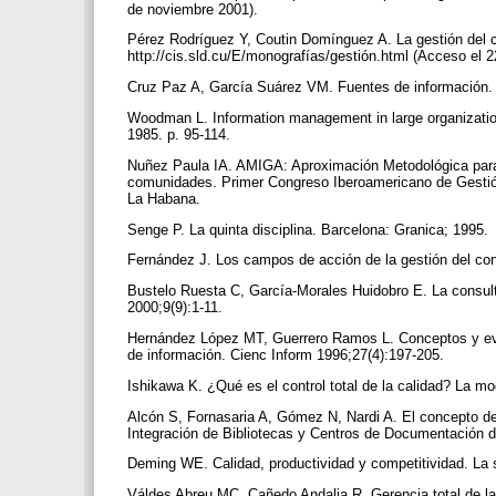
de noviembre 2001).
Pérez Rodríguez Y, Coutin Domínguez A. La gestión del c
http://cis.sld.cu/E/monografías/gestión.html (Acceso el
Cruz Paz A, García Suárez VM. Fuentes de información.
Woodman L. Information management in large organizatio
1985. p. 95-114.
Nuñez Paula IA. AMIGA: Aproximación Metodológica para I
comunidades. Primer Congreso Iberoamericano de Gestió
La Habana.
Senge P. La quinta disciplina. Barcelona: Granica; 1995.
Fernández J. Los campos de acción de la gestión del c
Bustelo Ruesta C, García-Morales Huidobro E. La consulto
2000;9(9):1-11.
Hernández López MT, Guerrero Ramos L. Conceptos y evalu
de información. Cienc Inform 1996;27(4):197-205.
Ishikawa K. ¿Qué es el control total de la calidad? La 
Alcón S, Fornasaria A, Gómez N, Nardi A. El concepto de 
Integración de Bibliotecas y Centros de Documentación 
Deming WE. Calidad, productividad y competitividad. La sa
Váldes Abreu MC, Cañedo Andalia R. Gerencia total de l