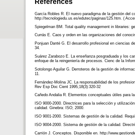
References
García Robles R. El nuevo paradigma de la gestión del co
http://tecnologiedu.us.es/edutec/paginas/125.htm. ( Acc
Spiegelman BM. Total quality management in libraries: get
Currás E. Caos y orden en las organizaciones del conoci
Ponjuan Danté G. El desarrollo profesional en ciencias de
34.
Suárez Zarabozo E. La enseñanza posgraduada y los camb
enfoque de la reingeniería de procesos. Cienc de la Info
Sotolongo Aguilar G. Derroteros de la gestión de informa
11.
Fernández-Molina JC. La responsabilidad de los profesion
Rev Esp Doc Cient 1995;18(3):320-32
Cañedo Andalia R. Elementos conceptuales útiles para l
ISO 9000-2000. Directrices para la selección y utilizació
calidad. Ginebra: ISO; 2000.
ISO 9001-2000. Sistemas de gestión de la calidad. Requi
ISO 9004-2000. Sistema de gestión de la calidad. Direct
Carrión J. Conceptos. Disponible en. http://www.gestio