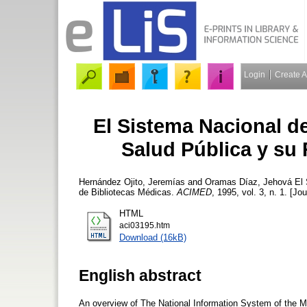
Login
Create 
El Sistema Nacional de
Salud Pública y su
Hernández Ojito, Jeremías
and
Oramas Díaz, Jehová
El 
de Bibliotecas Médicas.
ACIMED
, 1995, vol. 3, n. 1. [Jo
HTML
aci03195.htm
Download (16kB)
English abstract
An overview of The National Information System of the Min