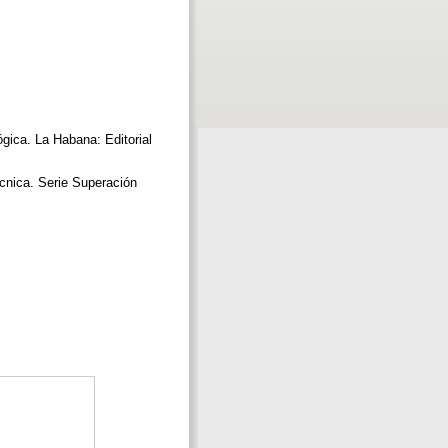
gica. La Habana: Editorial
écnica. Serie Superación
.
.