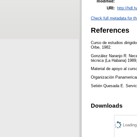
modified:
URI:
http://hdl.
Check full metadata for th
References
Curso de estudios dirigid
Orbe, 1982.
González Naranjo R. Neces
técnica (La Habana) 1989;
Material de apoyo al curs
Organización Panamerican
Setién Quesada E. Servic
Downloads
Loading.