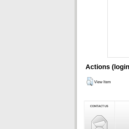
Actions (logi
View Item