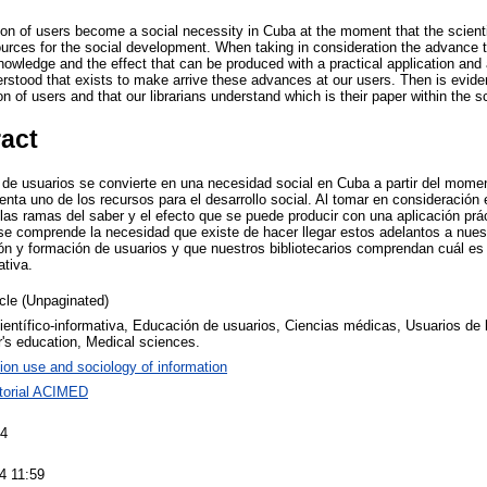
on of users become a social necessity in Cuba at the moment that the scienti
ources for the social development. When taking in consideration the advance t
 knowledge and the effect that can be produced with a practical application and
erstood that exists to make arrive these advances at our users. Then is evide
 of users and that our librarians understand which is their paper within the sci
ract
de usuarios se convierte en una necesidad social en Cuba a partir del momen
senta uno de los recursos para el desarrollo social. Al tomar en consideració
as ramas del saber y el efecto que se puede producir con una aplicación prá
 se comprende la necesidad que existe de hacer llegar estos adelantos a nuest
ón y formación de usuarios y que nuestros bibliotecarios comprendan cuál es 
ativa.
icle (Unpaginated)
ientífico-informativa, Educación de usuarios, Ciencias médicas, Usuarios de 
r's education, Medical sciences.
ion use and sociology of information
torial ACIMED
04
4 11:59