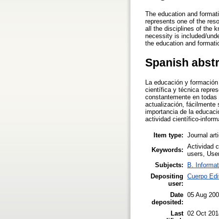
The education and formati
represents one of the res
all the disciplines of the
necessity is included/und
the education and formation
Spanish abst
La educación y formación 
científica y técnica repre
constantemente en todas l
actualización, fácilmente
importancia de la educaci
actividad científico-inform
Item type:
Journal art
Actividad c
Keywords:
users, Use
Subjects:
B. Informat
Depositing
Cuerpo Edi
user:
Date
05 Aug 20
deposited:
Last
02 Oct 201