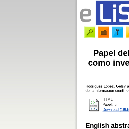
Papel de
como inves
Rodríguez López, Gelsy
a
de la información científ
HTML
Papel.htm
Download (19kB
English abstr