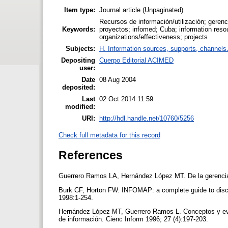
Item type:
Journal article (Unpaginated)
Recursos de información/utilización; gerenc
Keywords:
proyectos; infomed; Cuba; information resou
organizations/effectiveness; projects
Subjects:
H. Information sources, supports, channels
Depositing
Cuerpo Editorial ACIMED
user:
Date
08 Aug 2004
deposited:
Last
02 Oct 2014 11:59
modified:
URI:
http://hdl.handle.net/10760/5256
Check full metadata for this record
References
Guerrero Ramos LA, Hernández López MT. De la gerencia d
Burk CF, Horton FW. INFOMAP: a complete guide to discov
1998:1-254.
Hernández López MT, Guerrero Ramos L. Conceptos y evolu
de información. Cienc Inform 1996; 27 (4):197-203.