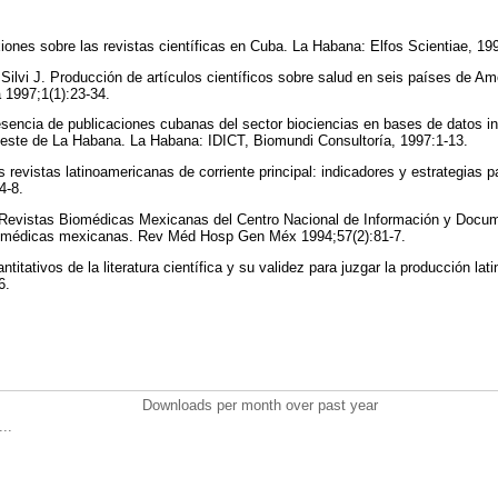
iones sobre las revistas científicas en Cuba. La Habana: Elfos Scientiae, 19
Silvi J. Producción de artículos científicos sobre salud en seis países de Am
 1997;1(1):23-34.
sencia de publicaciones cubanas del sector biociencias en bases de datos i
 Oeste de La Habana. La Habana: IDICT, Biomundi Consultoría, 1997:1-13.
revistas latinoamericanas de corriente principal: indicadores y estrategias p
44-8.
Revistas Biomédicas Mexicanas del Centro Nacional de Información y Docum
biomédicas mexicanas. Rev Méd Hosp Gen Méx 1994;57(2):81-7.
ntitativos de la literatura científica y su validez para juzgar la producción la
6.
Downloads per month over past year
..