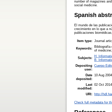
number of magazines and ar
social medicine.
Spanish abst
El mundo de las publicaci
crecimiento en lo que a n
publicaciones biomédicas,
Item type:
Journal arti
Bibliografía
Keywords:
of medicine;
H. Informati
Subjects:
B. Informati
Depositing
Cuerpo Edit
user:
Date
10 Aug 200
deposited:
Last
02 Oct 2014
modified:
URI:
http://hdl.h
Check full metadata for th