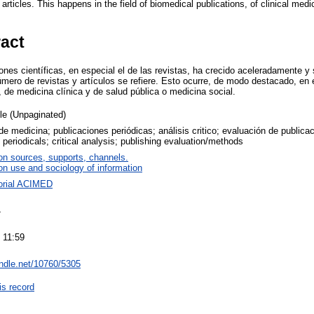
ticles. This happens in the field of biomedical publications, of clinical medi
ract
ones científicas, en especial el de las revistas, ha crecido aceleradamente y
úmero de revistas y artículos se refiere. Esto ocurre, de modo destacado, en
 de medicina clínica y de salud pública o medicina social.
cle (Unpaginated)
 de medicina; publicaciones periódicas; análisis critico; evaluación de public
 periodicals; critical analysis; publishing evaluation/methods
on sources, supports, channels.
on use and sociology of information
orial ACIMED
4
 11:59
andle.net/10760/5305
is record