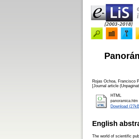
Panorám
Rojas Ochoa, Francisco
P
[Journal article (Unpaginat
HTML
panoramica.htm
Download (27kB
English abstr
The world of scientific pu