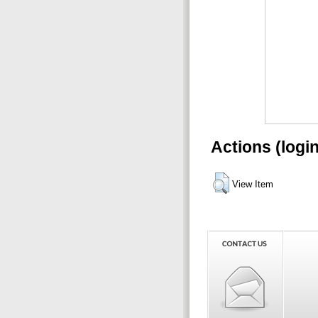
Actions (logi
View Item