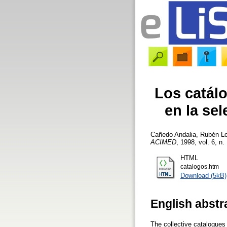
Los catál
en la se
Cañedo Andalia, Rubén
Lo
ACIMED
, 1998, vol. 6, n.
HTML
catalogos.htm
Download (5kB)
English abstr
The collective catalogues