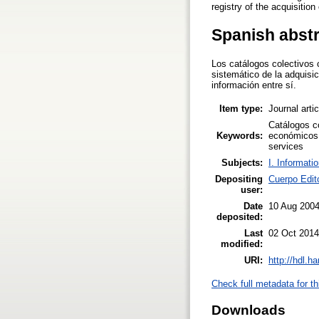
registry of the acquisitio
Spanish abst
Los catálogos colectivos c
sistemático de la adquisi
información entre sí.
Item type:
Journal arti
Catálogos co
Keywords:
económicos; 
services
Subjects:
I. Informati
Depositing
Cuerpo Edit
user:
Date
10 Aug 200
deposited:
Last
02 Oct 2014
modified:
URI:
http://hdl.h
Check full metadata for th
Downloads