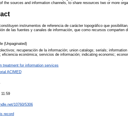
n of the sources and information channels, to share resources two or more orga
ract
onstituyen instrumentos de referencia de carácter topográfico que posibilitan, 
ción de las fuentes y canales de información, que como recursos comparten 
cle (Unpaginated)
lectivos; recuperación de la información; union catalogs; serials; information 
eficiencia económica; servicios de información; indicating economic; econom
on treatment for information services
orial ACIMED
4
 11:59
andle.net/10760/5306
is record