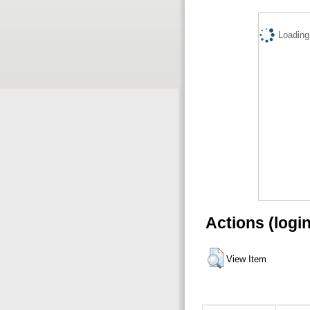
Loading.
Actions (logi
View Item