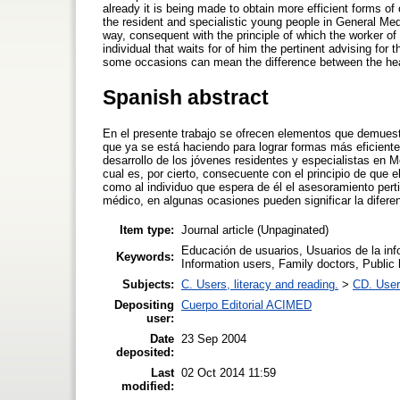
already it is being made to obtain more efficient forms of
the resident and specialistic young people in General Medic
way, consequent with the principle of which the worker of 
individual that waits for of him the pertinent advising for 
some occasions can mean the difference between the hea
Spanish abstract
En el presente trabajo se ofrecen elementos que demuest
que ya se está haciendo para lograr formas más eficientes
desarrollo de los jóvenes residentes y especialistas en M
cual es, por cierto, consecuente con el principio de que e
como al individuo que espera de él el asesoramiento pert
médico, en algunas ocasiones pueden significar la diferen
Item type:
Journal article (Unpaginated)
Educación de usuarios, Usuarios de la inf
Keywords:
Information users, Family doctors, Public 
Subjects:
C. Users, literacy and reading.
>
CD. User 
Depositing
Cuerpo Editorial ACIMED
user:
Date
23 Sep 2004
deposited:
Last
02 Oct 2014 11:59
modified: