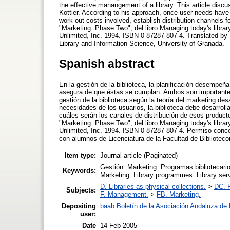
the effective manangement of a library. This article dis
Kottler. According to his approach, once user needs have 
work out costs involved, establish distribution channels 
"Marketing: Phase Two", del libro Managing today's libra
Unlimited, Inc. 1994. ISBN 0-87287-807-4. Translated by L
Library and Information Science, University of Granada.
Spanish abstract
En la gestión de la biblioteca, la planificación desempeña 
asegura de que éstas se cumplan. Ambos son importantes p
gestión de la biblioteca según la teoría del marketing des
necesidades de los usuarios, la biblioteca debe desarroll
cuáles serán los canales de distribución de esos product
"Marketing: Phase Two", del libro Managing today's libra
Unlimited, Inc. 1994. ISBN 0-87287-807-4. Permiso con
con alumnos de Licenciatura de la Facultad de Bibliote
Item type:
Journal article (Paginated)
Gestión. Marketing. Programas bibliotecari
Keywords:
Marketing. Library programmes. Library serv
D. Libraries as physical collections.
>
DC. P
Subjects:
F. Management.
>
FB. Marketing.
Depositing
baab Boletín de la Asociación Andaluza de B
user:
Date
14 Feb 2005