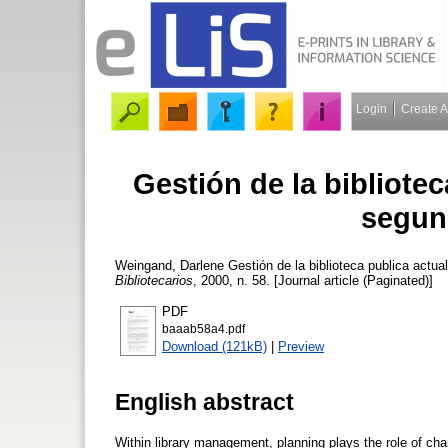
Login
Create 
Gestión de la bibliotec
segund
Weingand, Darlene
Gestión de la biblioteca publica actual
Bibliotecarios
, 2000, n. 58. [Journal article (Paginated)]
PDF
baaab58a4.pdf
Download (121kB)
|
Preview
English abstract
Within library management, planning plays the role of char