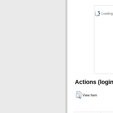
Loading.
Actions (logi
View Item