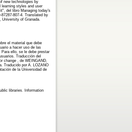
 of new technologies by
al learning styles and user
t", del libro Managing today's
0-87287-807-4. Translated by
, University of Granada.
obre el material que debe
suario a hacer uso de las
 Para ello, se le debe prestar
usuarios. Traducción del
nt for change , de WEINGAND,
ora. Traducido por A. LOZANO
ación de la Universidad de
lic libraries. Information