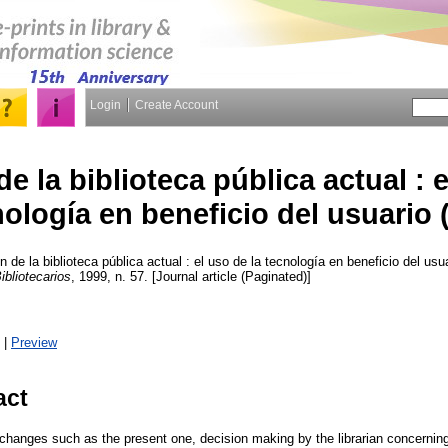
Login
Create Account
e la biblioteca pública actual : e
ología en beneficio del usuario (
 de la biblioteca pública actual : el uso de la tecnología en beneficio del usua
bliotecarios
, 1999, n. 57. [Journal article (Paginated)]
|
Preview
act
 changes such as the present one, decision making by the librarian concerning