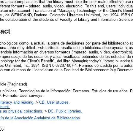
 This article emphasises that the library must help the user make effective use
fferent formats – printed, audio, video, electronic. To this end, users' individu
aken into account. Translation of "Managing Technology for the Client's Benefi
ange , de WEINGAND, Darlene. Colorado: Librarries Unlimited, Inc. 1994. ISBN 
he collaboration of the students of Faculty of Library and Information Science
ract
nológicos como la actual, la toma de decisiones por parte del bibliotecario s
una tarea muy difícil. Este artículo resalta que la biblioteca debe ayudar al u
éndole información en diversos formatos (impreso, audio, vídeo, electrónico).
 aprendizaje de los usuarios y a los resultados obtenidos de los estudios de 
nology for the Client's Benefit", del libro Managing today's library: bluepri
ries Unlimited, Inc. 1994. ISBN 0-87287-807-4. Permiso concedido por la aut
 con alumnos de Licenciatura de la Facultad de Biblioteconomía y Document
ticle (Paginated)
s públicas. Tecnologías de la información. Formatos. Estudios de usuarios. Pub
y. Formats. User surveys.
literacy and reading.
>
CB. User studies.
ement.
es as physical collections.
>
DC. Public libraries.
ín de la Asociación Andaluza de Bibliotecarios
05