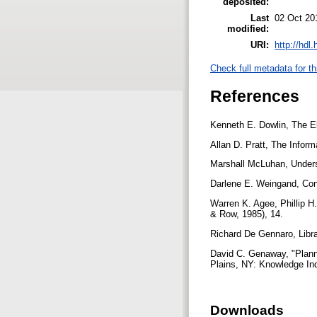
deposited:
Last
02 Oct 20
modified:
URI:
http://hdl
Check full metadata for th
References
Kenneth E. Dowlin, The E
Allan D. Pratt, The Infor
Marshall McLuhan, Unders
Darlene E. Weingand, Con
Warren K. Agee, Phillip H
& Row, 1985), 14.
Richard De Gennaro, Libra
David C. Genaway, "Planni
Plains, NY: Knowledge Ind
Downloads