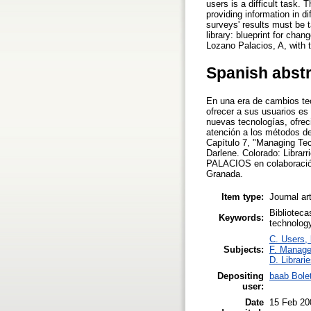
users is a difficult task.
providing information in di
surveys' results must be t
library: blueprint for ch
Lozano Palacios, A, with t
Spanish abst
En una era de cambios tec
ofrecer a sus usuarios es 
nuevas tecnologías, ofreci
atención a los métodos de
Capítulo 7, "Managing Tech
Darlene. Colorado: Librar
PALACIOS en colaboración
Granada.
Item type:
Journal ar
Biblioteca
Keywords:
technolog
C. Users, 
Subjects:
F. Manag
D. Librari
Depositing
baab Bolet
user:
Date
15 Feb 20