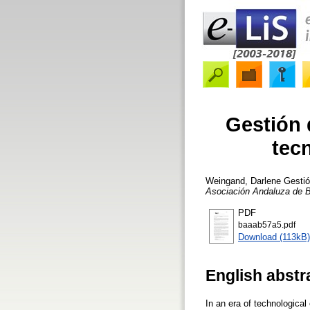
Gestión d
tecn
Weingand, Darlene
Gestión
Asociación Andaluza de Bi
PDF
baaab57a5.pdf
Download (113kB)
English abstr
In an era of technological