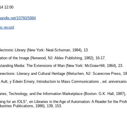
14 12:00
.handle.net/10760/5984
is record
lectronic Library (New York: Neal-Schuman, 1984), 13.
mation of the Image (Norwood, NJ: Ablex Publishing, 1982), 16-17.
tanding Media: The Extensions of Man (New York: McGraw-Hill, 1964), 23.
nections: Literacy and Cultural Heritage (Metuchen, NJ: Scarecrow Press, 1
. Ault, y Edwin Emery, Introduction to Mass Communications , ed. aniversario
ries, Technology, and the Information Marketplace (Boston: G.K. Hall, 1987),
ng for an IOLS", en Libraries in the Age of Automation: A Reader for the Profe
ustries Publications, 1986), 139, 153.