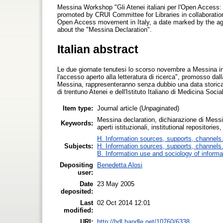
Messina Workshop "Gli Atenei italiani per l'Open Access: 
promoted by CRUI Committee for Libraries in collaboration 
Open Access movement in Italy, a date marked by the agre
about the "Messina Declaration".
Italian abstract
Le due giornate tenutesi lo scorso novembre a Messina in
l'accesso aperto alla letteratura di ricerca", promosso da
Messina, rappresenteranno senza dubbio una data storica 
di trentuno Atenei e dell'Istituto Italiano di Medicina Soci
Item type:
Journal article (Unpaginated)
Messina declaration, dichiarazione di Messi
Keywords:
aperti istituzionali, institutional repositories,
H. Information sources, supports, channels
Subjects:
H. Information sources, supports, channels
B. Information use and sociology of informa
Depositing
Benedetta Alosi
user:
Date
23 May 2005
deposited:
Last
02 Oct 2014 12:01
modified:
URI:
http://hdl.handle.net/10760/6338