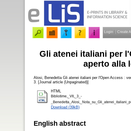
Login
Create 
Gli atenei italiani per
aperto alla 
Alosi, Benedetta
Gli atenei italiani per l'Open Access : ve
3. [Journal article (Unpaginated)]
HTML
Bibliotime,_VII,_3_-
_Benedetta_Alosi,_Nota_su_Gli_atenei_italiani_p
Download (39kB)
English abstract