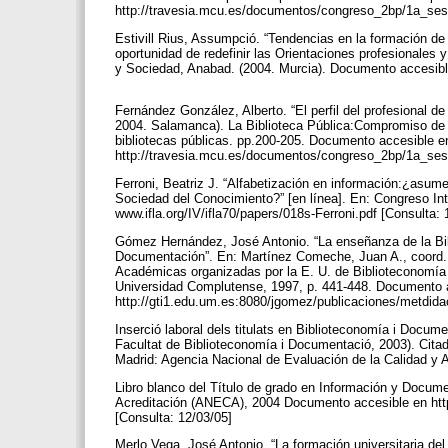
http://travesia.mcu.es/documentos/congreso_2bp/1a_ses
Estivill Rius, Assumpció. “Tendencias en la formación de
oportunidad de redefinir las Orientaciones profesionales y
y Sociedad, Anabad. (2004. Murcia). Documento accesibl
Fernández González, Alberto. “El perfil del profesional de
2004. Salamanca). La Biblioteca Pública:Compromiso de fu
bibliotecas públicas. pp.200-205. Documento accesible e
http://travesia.mcu.es/documentos/congreso_2bp/1a_ses
Ferroni, Beatriz J. “Alfabetización en información:¿asume
Sociedad del Conocimiento?” [en línea]. En: Congreso In
www.ifla.org/IV/ifla70/papers/018s-Ferroni.pdf [Consulta:
Gómez Hernández, José Antonio. “La enseñanza de la Bibl
Documentación”. En: Martínez Comeche, Juan A., coord.
Académicas organizadas por la E. U. de Biblioteconomía
Universidad Complutense, 1997, p. 441-448. Documento 
http://gti1.edu.um.es:8080/jgomez/publicaciones/metdida
Inserció laboral dels titulats en Biblioteconomía i Docum
Facultat de Biblioteconomía i Documentació, 2003). Citad
Madrid: Agencia Nacional de Evaluación de la Calidad y
Libro blanco del Título de grado en Información y Docum
Acreditación (ANECA), 2004 Documento accesible en htt
[Consulta: 12/03/05]
Merlo Vega, José Antonio. “La formación universitaria del