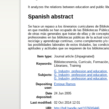
It analyzes the relations between education and public lib
Spanish abstract
Se hace un repaso a los itinerarios curriculares de Bibl
en que medida se han ocupado de las Bibliotecas Pública
de otras más generales que tratan de ellas y de concepto
profesionales en las bibliotecas públicas de la actual so
reciclaje y aprendizaje contínuo, como complemento y/o 
las posibilidades laborales de estos titulados, las condi
aptitudes y actitudes que se requieren de los bibliotecari
Item type:
Journal article (Unpaginated)
Biblioteconomía, Currículo, Formación, 
Keywords:
Librarians, Training
G. Industry, profession and education.
Subjects:
G. Industry, profession and education.
G. Industry, profession and education.
Depositing
Enrique Ramos
user:
Date
24 Jun 2005
deposited:
Last modified:
02 Oct 2014 12:01
URI:
http://hdl.handle.net/10760/6446