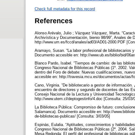
Check full metadata for this record
References
Alonso Arévalo, Julio ; Vázquez Vázquez, Marta. “Caract
Archivística y Documentación, bienio 98/99”, Anales de 
http://www.um.es/fccd/anales/ad03/AD01-2000.PDF [Cons
Aramayo, Susan. “La labor profesional de bibliotecarios y
Documento accesible en: http://www.ub.es/biblio/bid/06a
Blanco Pardo, Isabel. “Tiempos de cambio: de las bibliote
Congreso Nacional de Bibliotecas Públicas (1º. 2002. Valen
dentro del Foro de debate: Nuevas cualificaciones, nuevo
accesible en: http://travesia.mcu.es/documentos/actas/f
Cano, Virginia. “De bibliotecario a gestor de informació
encuentro de directores y segundo de docentes de las Esc
Consejo Nacional de la Lectura y Universidad Tecnologi
http://www.utem.cl/deptogestinfo/4.doc [Consulta: 25/03/
La Biblioteca Pública: Compromiso de futuro: conclusione
Salamanca). Documento accesible en: http://www.bibliotec
de-bibliotecas-publicas/ [Consulta: 3/03/05]
Espinàs, Eulalia. “Aptitudes, conocimientos y habilidades 
Congreso Nacional de Bibliotecas Públicas (2º. 2004. Sal
Mesa Redonda: El perfil del profesional de bibliotecas p