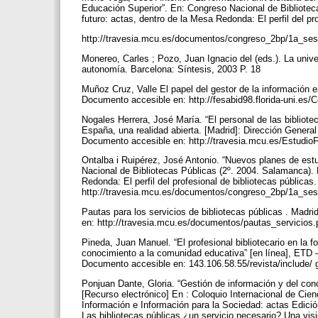
Educación Superior”. En: Congreso Nacional de Bibliotec
futuro: actas, dentro de la Mesa Redonda: El perfil del 
http://travesia.mcu.es/documentos/congreso_2bp/1a_ses
Monereo, Carles ; Pozo, Juan Ignacio del (eds.). La unive
autonomía. Barcelona: Síntesis, 2003 P. 18
Muñoz Cruz, Valle El papel del gestor de la información en
Documento accesible en: http://fesabid98.florida-uni.e
Nogales Herrera, José María. “El personal de las bibliotec
España, una realidad abierta. [Madrid]: Dirección Genera
Documento accesible en: http://travesia.mcu.es/Estudi
Ontalba i Ruipérez, José Antonio. “Nuevos planes de estu
Nacional de Bibliotecas Públicas (2º. 2004. Salamanca). 
Redonda: El perfil del profesional de bibliotecas públic
http://travesia.mcu.es/documentos/congreso_2bp/1a_ses
Pautas para los servicios de bibliotecas públicas . Madr
en: http://travesia.mcu.es/documentos/pautas_servicios.
Pineda, Juan Manuel. “El profesional bibliotecario en la f
conocimiento a la comunidad educativa” [en línea], ETD –
Documento accesible en: 143.106.58.55/revista/include/
Ponjuan Dante, Gloria. “Gestión de información y del con
[Recurso electrónico] En : Coloquio Internacional de Ci
Información e Información para la Sociedad: actas Edici
Las bibliotecas públicas ¿un servicio necesario? Una visi