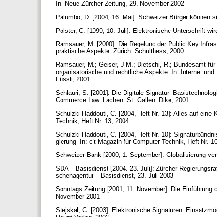
In: Neue Zürcher Zeitung, 29. November 2002
Palumbo, D. [2004, 16. Mai]: Schweizer Bürger können sic
Polster, C. [1999, 10. Juli]: Elektronische Unterschrift wi
Ramsauer, M. [2000]: Die Regelung der Public Key Infrast
praktische Aspekte. Zürich: Schulthess, 2000
Ramsauer, M.; Geiser, J-M.; Dietschi, R.; Bundesamt für 
organisatorische und rechtliche Aspekte. In: Internet un
Füssli, 2001
Schlauri, S. [2001]: Die Digitale Signatur: Basistechnolo
Commerce Law. Lachen, St. Gallen: Dike, 2001
Schulzki-Haddouti, C. [2004, Heft Nr. 13]: Alles auf ein
Technik, Heft Nr. 13, 2004
Schulzki-Haddouti, C. [2004, Heft Nr. 10]: Signaturbündn
gierung. In: c’t Magazin für Computer Technik, Heft Nr. 
Schweizer Bank [2000, 1. September]: Globalisierung ve
SDA – Basisdienst [2004, 23. Juli]: Zürcher Regierungsrat
schenagentur – Basisdienst, 23. Juli 2003
Sonntags Zeitung [2001, 11. November]: Die Einführung der
November 2001
Stejskal, C. [2003]: Elektronische Signaturen: Einsatzmö