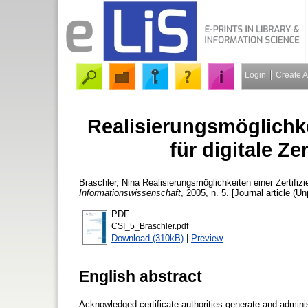
Login
Create 
Realisierungsmöglichkei
für digitale Ze
Braschler, Nina
Realisierungsmöglichkeiten einer Zertifizie
Informationswissenschaft
, 2005, n. 5. [Journal article (U
PDF
CSI_5_Braschler.pdf
Download (310kB)
|
Preview
English abstract
Acknowledged certificate authorities generate and administ