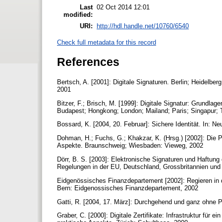
Last
02 Oct 2014 12:01
modified:
URI:
http://hdl.handle.net/10760/6540
Check full metadata for this record
References
Bertsch, A. [2001]: Digitale Signaturen. Berlin; Heidelbe
2001
Bitzer, F.; Brisch, M. [1999]: Digitale Signatur: Grundlag
Budapest; Hongkong; London; Mailand; Paris; Singapur; 
Bossard, K. [2004, 20. Februar]: Sichere Identität. In: N
Dohman, H.; Fuchs, G.; Khakzar, K. (Hrsg.) [2002]: Die P
Aspekte. Braunschweig; Wiesbaden: Vieweg, 2002
Dörr, B. S. [2003]: Elektronische Signaturen und Haftung 
Regelungen in der EU, Deutschland, Grossbritannien und
Eidgenössisches Finanzdepartement [2002]: Regieren in 
Bern: Eidgenossisches Finanzdepartement, 2002
Gatti, R. [2004, 17. März]: Durchgehend und ganz ohne P
Graber, C. [2000]: Digitale Zertifikate: Infrastruktur für e