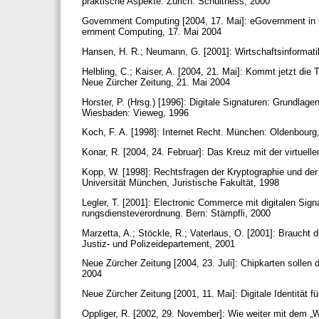
praktische Aspekte. Zürich: Schulthess, 2000
Government Computing [2004, 17. Mai]: eGovernment in Ös
ernment Computing, 17. Mai 2004
Hansen, H. R.; Neumann, G. [2001]: Wirtschaftsinformatik 
Helbling, C.; Kaiser, A. [2004, 21. Mai]: Kommt jetzt die 
Neue Zürcher Zeitung, 21. Mai 2004
Horster, P. (Hrsg.) [1996]: Digitale Signaturen: Grundla
Wiesbaden: Vieweg, 1996
Koch, F. A. [1998]: Internet Recht. München: Oldenbour
Konar, R. [2004, 24. Februar]: Das Kreuz mit der virtuelle
Kopp, W. [1998]: Rechtsfragen der Kryptographie und der
Universität München, Juristische Fakultät, 1998
Legler, T. [2001]: Electronic Commerce mit digitalen Sign
rungsdiensteverordnung. Bern: Stämpfli, 2000
Marzetta, A.; Stöckle, R.; Vaterlaus, O. [2001]: Braucht
Justiz- und Polizeidepartement, 2001
Neue Zürcher Zeitung [2004, 23. Juli]: Chipkarten sollen
2004
Neue Zürcher Zeitung [2001, 11. Mai]: Digitale Identität f
Oppliger, R. [2002, 29. November]: Wie weiter mit dem „Wer