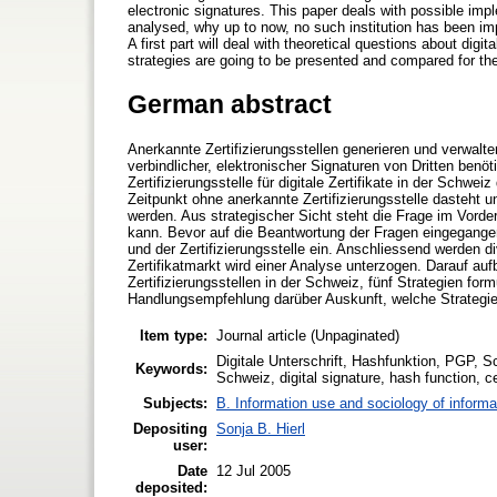
electronic signatures. This paper deals with possible imple
analysed, why up to now, no such institution has been imp
A first part will deal with theoretical questions about digit
strategies are going to be presented and compared for the
German abstract
Anerkannte Zertifizierungsstellen generieren und verwalte
verbindlicher, elektronischer Signaturen von Dritten ben
Zertifizierungsstelle für digitale Zertifikate in der Schw
Zeitpunkt ohne anerkannte Zertifizierungsstelle dasteht u
werden. Aus strategischer Sicht steht die Frage im Vorderg
kann. Bevor auf die Beantwortung der Fragen eingegangen wi
und der Zertifizierungsstelle ein. Anschliessend werden di
Zertifikatmarkt wird einer Analyse unterzogen. Darauf auf
Zertifizierungsstellen in der Schweiz, fünf Strategien for
Handlungsempfehlung darüber Auskunft, welche Strategie 
Item type:
Journal article (Unpaginated)
Digitale Unterschrift, Hashfunktion, PGP, Sch
Keywords:
Schweiz, digital signature, hash function, cer
Subjects:
B. Information use and sociology of informa
Depositing
Sonja B. Hierl
user:
Date
12 Jul 2005
deposited: