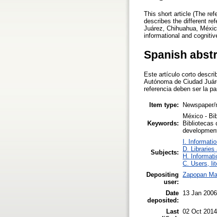
This short article (The re
describes the different re
Juárez, Chihuahua, México.
informational and cognitiv
Spanish abst
Este artículo corto descri
Autónoma de Ciudad Juárez
referencia deben ser la p
Item type:
Newspaper/m
México - Bib
Keywords:
Bibliotecas 
development.
I. Informati
D. Libraries
Subjects:
H. Informati
C. Users, li
Depositing
Zapopan Ma
user:
Date
13 Jan 2006
deposited:
Last
02 Oct 2014