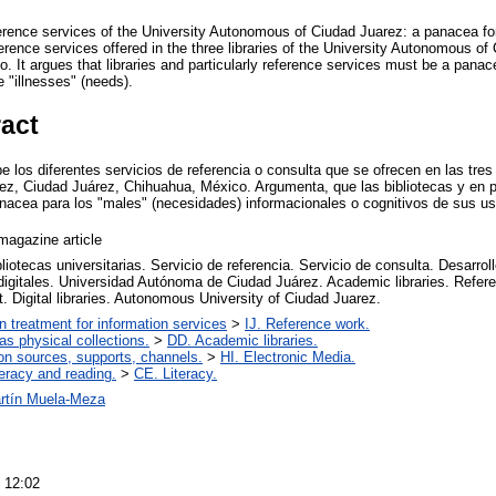
ference services of the University Autonomous of Ciudad Juarez: a panacea for 
ference services offered in the three libraries of the University Autonomous o
 It argues that libraries and particularly reference services must be a panacea
e "illnesses" (needs).
ract
be los diferentes servicios de referencia o consulta que se ofrecen en las tres
, Ciudad Juárez, Chihuahua, México. Argumenta, que las bibliotecas y en par
anacea para los "males" (necesidades) informacionales o cognitivos de sus us
agazine article
liotecas universitarias. Servicio de referencia. Servicio de consulta. Desarrol
digitales. Universidad Autónoma de Ciudad Juárez. Academic libraries. Refere
 Digital libraries. Autonomous University of Ciudad Juarez.
on treatment for information services
>
IJ. Reference work.
 as physical collections.
>
DD. Academic libraries.
on sources, supports, channels.
>
HI. Electronic Media.
teracy and reading.
>
CE. Literacy.
rtín Muela-Meza
 12:02