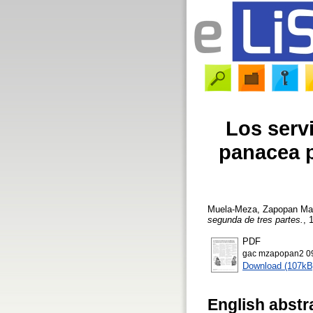
Los servi
panacea p
Muela-Meza, Zapopan Mar
segunda de tres partes.
, 
PDF
gac mzapopan2 0
Download (107kB
English abstr