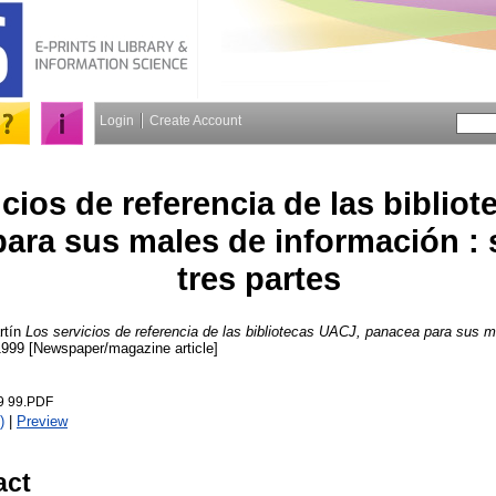
Login
Create Account
cios de referencia de las biblio
ara sus males de información :
tres partes
tín
Los servicios de referencia de las bibliotecas UACJ, panacea para sus m
1999 [Newspaper/magazine article]
9 99.PDF
)
|
Preview
act