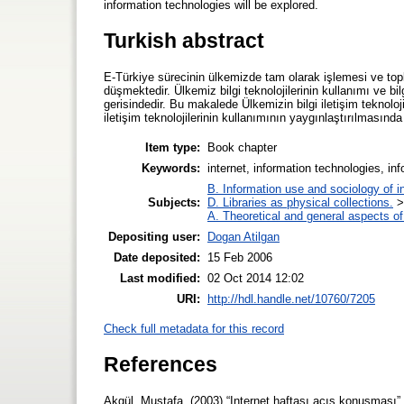
information technologies will be explored.
Turkish abstract
E-Türkiye sürecinin ülkemizde tam olarak işlemesi ve topl
düşmektedir. Ülkemiz bilgi teknolojilerinin kullanımı ve bil
gerisindedir. Bu makalede Ülkemizin bilgi iletişim teknoloji
iletişim teknolojilerinin kullanımının yaygınlaştırılmasında
Item type:
Book chapter
Keywords:
internet, information technologies, info
B. Information use and sociology of i
Subjects:
D. Libraries as physical collections.
A. Theoretical and general aspects of 
Depositing user:
Dogan Atilgan
Date deposited:
15 Feb 2006
Last modified:
02 Oct 2014 12:02
URI:
http://hdl.handle.net/10760/7205
Check full metadata for this record
References
Akgül, Mustafa. (2003) “Internet haftası açış konuşması” 