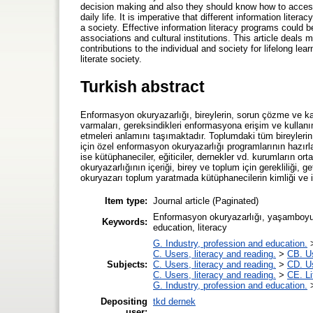
decision making and also they should know how to access 
daily life. It is imperative that different information liter
a society. Effective information literacy programs could b
associations and cultural institutions. This article deals 
contributions to the individual and society for lifelong lear
literate society.
Turkish abstract
Enformasyon okuryazarlığı, bireylerin, sorun çözme ve k
varmaları, gereksindikleri enformasyona erişim ve kullanı
etmeleri anlamını taşımaktadır. Toplumdaki tüm bireylerin 
için özel enformasyon okuryazarlığı programlarının hazır
ise kütüphaneciler, eğiticiler, dernekler vd. kurumların o
okuryazarlığının içeriği, birey ve toplum için gerekliliği
okuryazarı toplum yaratmada kütüphanecilerin kimliği ve i
Item type:
Journal article (Paginated)
Enformasyon okuryazarlığı, yaşamboyu öğ
Keywords:
education, literacy
G. Industry, profession and education.
C. Users, literacy and reading.
>
CB. Us
Subjects:
C. Users, literacy and reading.
>
CD. Us
C. Users, literacy and reading.
>
CE. Li
G. Industry, profession and education.
Depositing
tkd dernek
user: