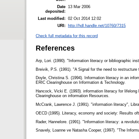
Date
13 Mar 2006
deposited:
Last modified:
02 Oct 2014 12:02
URI:
http://hdl.handle.net/10760/7315
Check full metadata for this record
References
Arp, Lori. (1990). "Information literacy or bibliographic 
Breivik, P.S. (1991). "A Signal for the need to restructur
Doyle, Christina S. (1994). Information literacy in an inf
ERIC Clearinghouse on Information & Technology.
Hancock, Vicki E. (1993). information literacy for lifelo
Clearinghouse on information Resources.
McCrank, Lawrence J. (1991). "information literacy", Libra
OECD (1995). Literacy, economy and society: Results ofthe
Rader, Hannelore. (1991). "Information literacy: a revoluti
Snavely, Loanne ve Natasha Cooper, (1997). "The Informat