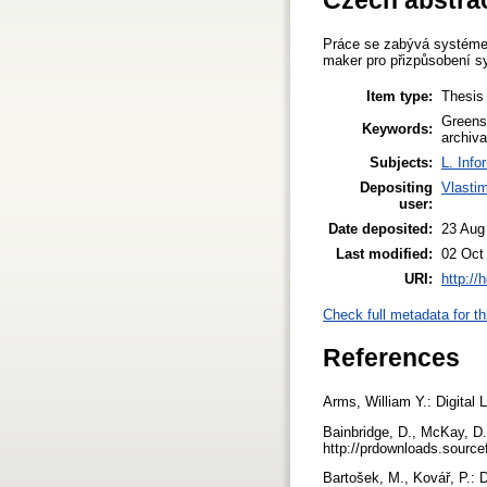
Práce se zabývá systémem
maker pro přizpůsobení sy
Item type:
Thesis
Greenst
Keywords:
archiva
Subjects:
L. Info
Depositing
Vlastim
user:
Date deposited:
23 Aug
Last modified:
02 Oct
URI:
http://
Check full metadata for th
References
Arms, William Y.: Digital
Bainbridge, D., McKay, D.,
http://prdownloads.sourc
Bartošek, M., Kovář, P.: 