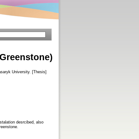
(Greenstone)
saryk University. [Thesis]
stalation desrcibed, also
reenstone.