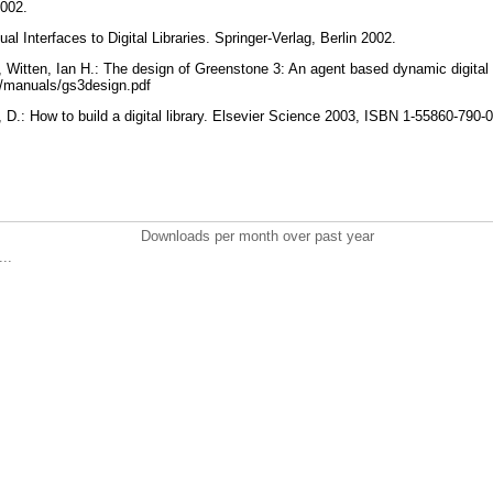
2002.
ual Interfaces to Digital Libraries. Springer-Verlag, Berlin 2002.
, Witten, Ian H.: The design of Greenstone 3: An agent based dynamic digital l
g/manuals/gs3design.pdf
, D.: How to build a digital library. Elsevier Science 2003, ISBN 1-55860-790-
Downloads per month over past year
..