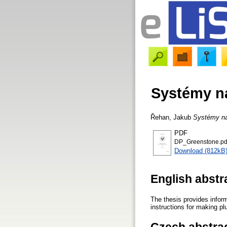
Systémy na
Řehan, Jakub
Systémy na 
PDF
DP_Greenstone.pd
Download (812kB
English abstr
The thesis provides inform
instructions for making p
Czech abstra