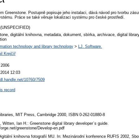
 Greenstone. Postupně popisuje jeho instalaci, dává návod pro tvorbu zásu
stému. Práce se také věnuje lokalizaci systému pro české prostředí.
 (UNSPECIFIED)
one, digitální knihovna, metadata, dokument, sbírka, archivace, digital librar
tion
rmation technology and library technology
>
LJ. Software.
il Krejčíř
 2006
 2014 12:03
hdl.handle.net/10760/7509
is record
 Libraries, MIT Press, Cambridge 2000, ISBN 0-262-01880-8
 Witten, Ian H.: Greenstone digital library developer´s guide.
eforge.net/greenstone/Develop-en.pdf
Digitální knihovna fotografií MU. In: Mezinárodní konference RUFIS 2002, Sb