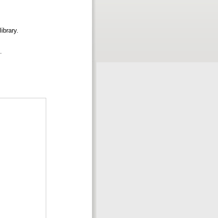
ibrary.
0.