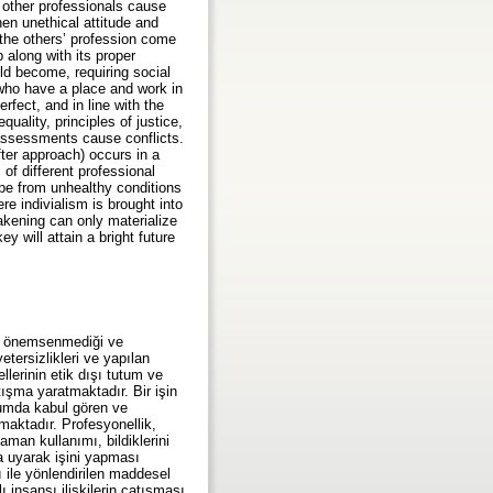
t other professionals cause
hen unethical attitude and
 the others’ profession come
 along with its proper
ld become, requiring social
 who have a place and work in
fect, and in line with the
uality, principles of justice,
 assessments cause conflicts.
fter approach) occurs in a
f different professional
ape from unhealthy conditions
re indivialism is brought into
akening can only materialize
y will attain a bright future
nce önemsenmediği ve
etersizlikleri ve yapılan
lerinin etik dışı tutum ve
tışma yaratmaktadır. Bir işin
lumda kabul gören ve
aktadır. Profesyonellik,
man kullanımı, bildiklerini
a uyarak işini yapması
ı ile yönlendirilen maddesel
 insansı ilişkilerin çatışması