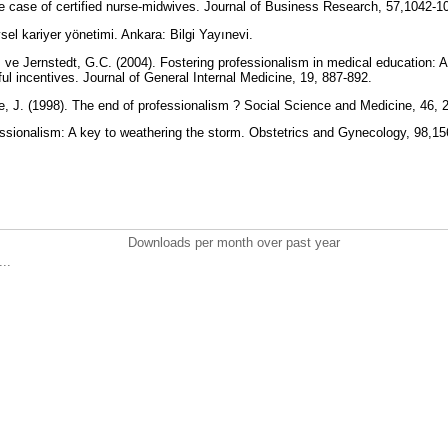
e case of certified nurse-midwives. Journal of Business Research, 57,1042-
sel kariyer yönetimi. Ankara: Bilgi Yayınevi.
 ve Jernstedt, G.C. (2004). Fostering professionalism in medical education: A
 incentives. Journal of General Internal Medicine, 19, 887-892.
e, J. (1998). The end of professionalism ? Social Science and Medicine, 46,
ssionalism: A key to weathering the storm. Obstetrics and Gynecology, 98,1
Downloads per month over past year
..