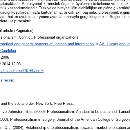
ıkmaktadır. Profesyonellik, meslek örgütleri üyelerinin birbirlerine ve meslek
lik kazandırmaktadır. Türkiye’de bireyselliğin alabildiğine ön plâna çıkartıldığ
ndirdiği koşullardan hızla kurtulmamız, ancak aklı başında, profesyonelce girişi
ı, halkın uyutulması yerine aydınlatılmasıyla gerçekleşecektir. Seçkin bir kar
lere ulaştıracaktır.
l article (Paginated)
sionalism, Conflict, Professional organizations
oretical and general aspects of libraries and information.
>
AA. Library and in
 Comlekci
l 2006
t 2014 12:03
/hdl.handle.net/10760/7796
is record
 and the social order. New York: Free Press.
. ve Johnston, S.E. (2000). Professionalism: An ideal to be sustained. Lance
 (2003). Professionalism in surgery. Journal of the American College of Surgeo
D.L: (2004). Relationship of professionalism, rewards, market orientation a