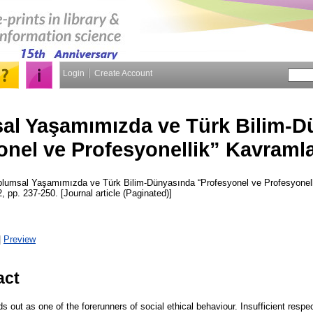
Login
Create Account
al Yaşamımızda ve Türk Bilim-D
onel ve Profesyonellik” Kavraml
lumsal Yaşamımızda ve Türk Bilim-Dünyasında “Profesyonel ve Profesyonell
 2, pp. 237-250. [Journal article (Paginated)]
|
Preview
act
s out as one of the forerunners of social ethical behaviour. Insufficient respec