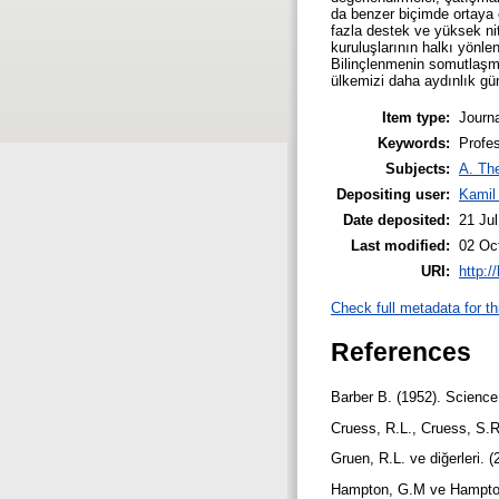
da benzer biçimde ortaya ç
fazla destek ve yüksek nite
kuruluşlarının halkı yönle
Bilinçlenmenin somutlaşmas
ülkemizi daha aydınlık gün
Item type:
Journa
Keywords:
Profes
Subjects:
A. The
Depositing user:
Kamil
Date deposited:
21 Ju
Last modified:
02 Oc
URI:
http:/
Check full metadata for th
References
Barber B. (1952). Science
Cruess, R.L., Cruess, S.R
Gruen, R.L. ve diğerleri.
Hampton, G.M ve Hampton, 