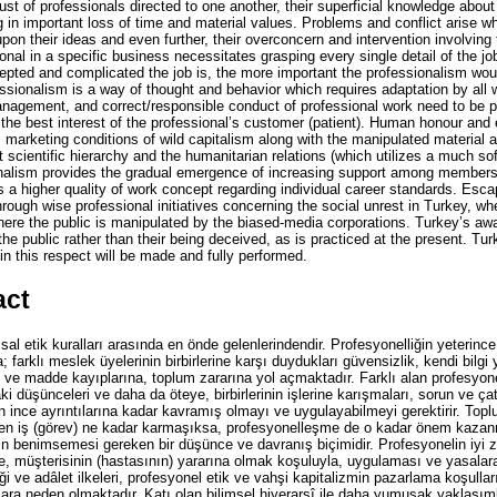
ust of professionals directed to one another, their superficial knowledge abou
ng in important loss of time and material values. Problems and conflict arise w
pon their ideas and even further, their overconcern and intervention involving
ional in a specific business necessitates grasping every single detail of the job
epted and complicated the job is, the more important the professionalism wou
essionalism is a way of thought and behavior which requires adaptation by all
nagement, and correct/responsible conduct of professional work need to be per
n the best interest of the professional’s customer (patient). Human honour and eq
s marketing conditions of wild capitalism along with the manipulated material
 scientific hierarchy and the humanitarian relations (which utilizes a much so
nalism provides the gradual emergence of increasing support among members o
s a higher quality of work concept regarding individual career standards. Esc
rough wise professional initiatives concerning the social unrest in Turkey, whe
here the public is manipulated by the biased-media corporations. Turkey’s aw
he public rather than their being deceived, as is practiced at the present. Turke
in this respect will be made and fully performed.
act
sal etik kuralları arasında en önde gelenlerindendir. Profesyonelliğin yeteri
arklı meslek üyelerinin birbirlerine karşı duydukları güvensizlik, kendi bilgi y
 ve madde kayıplarına, toplum zararına yol açmaktadır. Farklı alan profesyonel
ki düşünceleri ve daha da öteye, birbirlerinin işlerine karışmaları, sorun ve ça
n ince ayrıntılarına kadar kavramış olmayı ve uygulayabilmeyi gerektirir. Top
ilen iş (görev) ne kadar karmaşıksa, profesyonelleşme de o kadar önem kazanm
n benimsemesi gereken bir düşünce ve davranış biçimidir. Profesyonelin iyi za
e, müşterisinin (hastasının) yararına olmak koşuluyla, uygulaması ve yasalar
iği ve adâlet ilkeleri, profesyonel etik ve vahşi kapitalizmin pazarlama koşullar
ara neden olmaktadır. Katı olan bilimsel hiyerarşî ile daha yumuşak yaklaşımlı