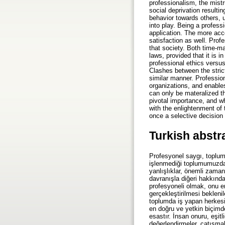
professionalism, the mistr
social deprivation resulti
behavior towards others, u
into play. Being a profess
application. The more acc
satisfaction as well. Prof
that society. Both time-ma
laws, provided that it is i
professional ethics versu
Clashes between the strict
similar manner. Professio
organizations, and enable
can only be materalized th
pivotal importance, and w
with the enlightenment of t
once a selective decision 
Turkish abstr
Profesyonel saygı, toplum
işlenmediği toplumumuzda; f
yanlışlıklar, önemli zaman
davranışla diğeri hakkında
profesyoneli olmak, onu e
gerçekleştirilmesi beklen
toplumda iş yapan herkesi
en doğru ve yetkin biçimd
esastır. İnsan onuru, eşitl
değerlendirmeler, çatışmal