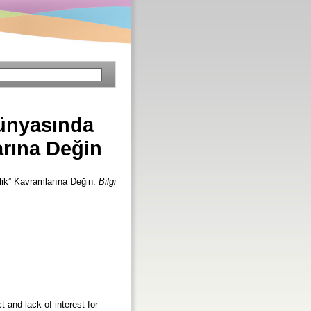
ünyasında
arına Değin
ik” Kavramlarına Değin.
Bilgi
t and lack of interest for