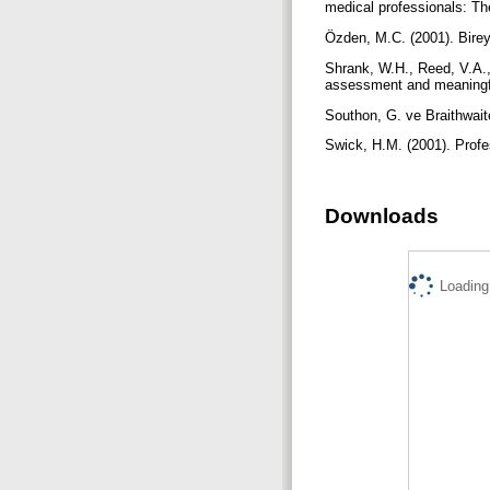
medical professionals: Th
Özden, M.C. (2001). Birey
Shrank, W.H., Reed, V.A.,
assessment and meaningful
Southon, G. ve Braithwait
Swick, H.M. (2001). Profe
Downloads
Loading.