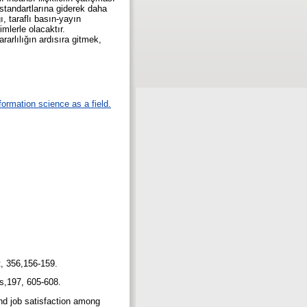
 standartlarına giderek daha
ı, taraflı basın-yayın
mlerle olacaktır.
arlılığın ardısıra gitmek,
formation science as a field.
t, 356,156-159.
ns,197, 605-608.
nd job satisfaction among