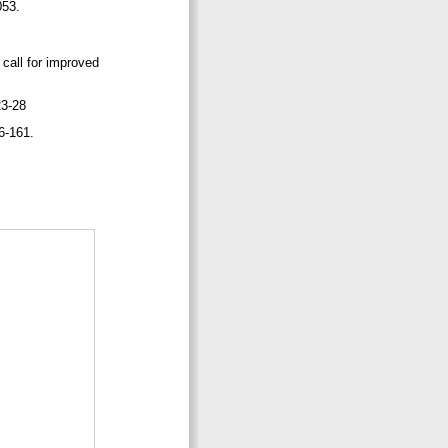
1053.
 call for improved
 23-28
56-161.