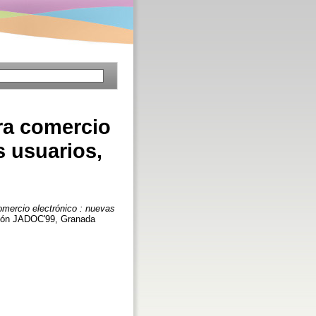
ra comercio
s usuarios,
omercio electrónico : nuevas
ción JADOC'99, Granada