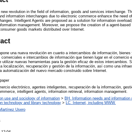
new revolution in the field of information, goods and services interchange. 
nd information interchanges due to electronic commerce enhance the need of 
hanges. Intelligent Agents are proposed as a solution for information overload,
information management. Moreover, we propose the creation of a agent-based ma
 consumer goods markets distributed over Internet.
ract
upone una nueva revolución en cuanto a intercambios de información, bienes y
 comerciales e intercambios de información que tienen lugar en el comercio 
 utilizar nuevas herramientas para la gestión eficaz de estos intercambios. S
 la localización, recuperación y gestión de la información, así como una infr
la automatización del nuevo mercado construido sobre Internet.
paper
mercio electrónico, agentes inteligentes, recuperación de la información, gesti
ommerce, intelligent agents, information retrieval, information management.
on use and sociology of information
>
BH. Information needs and information 
on technology and library technology
>
LC. Internet, including WWW.
Martínez Usero
6
 12:04