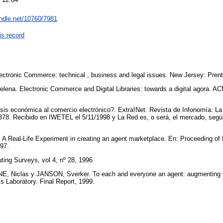
andle.net/10760/7981
is record
lectronic Commerce: technical , business and legal issues. New Jersey: Pren
na. Electronic Commerce and Digital Libraries: towards a digital agora. AC
.
risis económica al comercio electrónico?. Extra!Net. Revista de Infonomía: La
78. Recibido en IWETEL el 5/11/1998 y La Red es, o será, el mercado, según
 A Real-Life Experiment in creating an agent marketplace. En: Proceeding of
997.
ting Surveys, vol 4, nº 28, 1996
, Niclas y JANSON, Sverker. To each and everyone an agent: augmenting
ms Laboratory. Final Report, 1999.