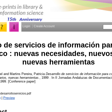
Login
Create Account
o de servicios de información pa
ico : nuevas necesidades, nuevo
nuevas herramientas
el
and
Martins Pereira, Patricia
Desarrollo de servicios de información para c
rios, nuevas herramientas.
, 1999 . In II Jornadas Andaluzas de Documenta
1999. [Conference paper]
esarrolloservicios.pdf
)
|
Preview
act