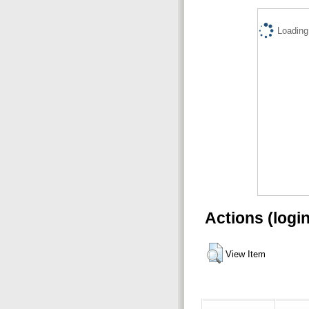
Loading.
Actions (logi
View Item