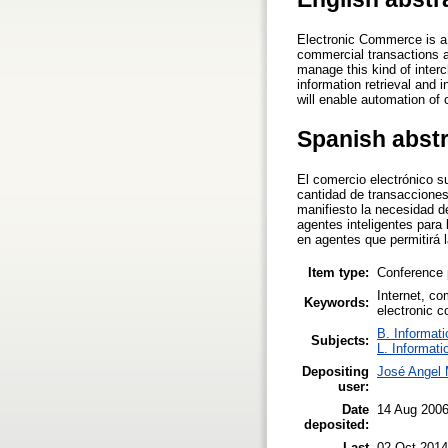
Electronic Commerce is a 
commercial transactions a
manage this kind of interc
information retrieval and 
will enable automation of
Spanish abst
El comercio electrónico s
cantidad de transacciones
manifiesto la necesidad de
agentes inteligentes para
en agentes que permitirá 
Item type:
Conference 
Internet, co
Keywords:
electronic c
B. Informati
Subjects:
L. Informati
Depositing
José Angel 
user:
Date
14 Aug 200
deposited:
Last
02 Oct 2014