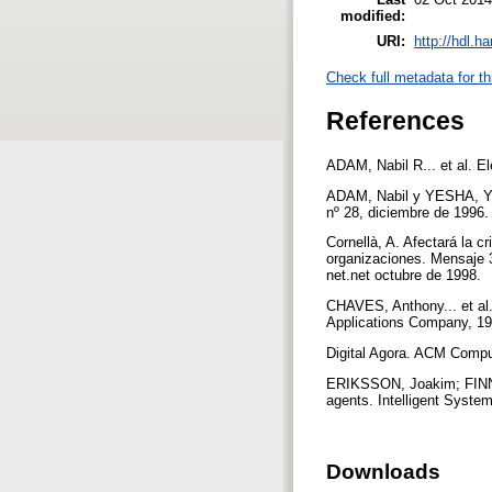
modified:
URI:
http://hdl.h
Check full metadata for th
References
ADAM, Nabil R... et al. E
ADAM, Nabil y YESHA, Yele
nº 28, diciembre de 1996
Cornellà, A. Afectará la c
organizaciones. Mensaje 3
net.net octubre de 1998.
CHAVES, Anthony... et al.
Applications Company, 1
Digital Agora. ACM Compu
ERIKSSON, Joakim; FINNE
agents. Intelligent Syste
Downloads