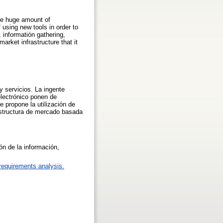
The huge amount of
using new tools in order to
 informatión gathering,
rket infrastructure that it
 servicios. La ingente
electrónico ponen de
e propone la utilización de
aestructura de mercado basada
ón de la información,
requirements analysis.