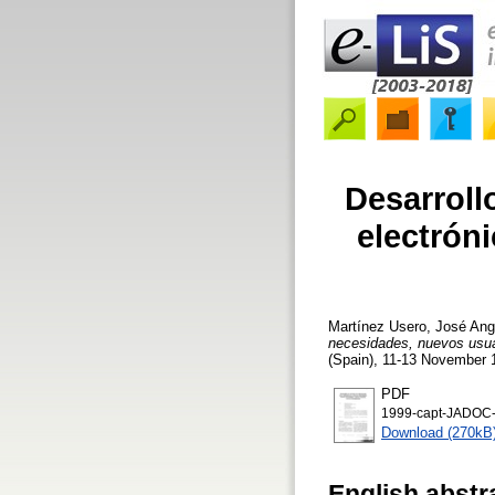
Desarroll
electrón
Martínez Usero, José Ang
necesidades, nuevos usua
(Spain), 11-13 November 
PDF
1999-capt-JADOC-d
Download (270kB
English abstr