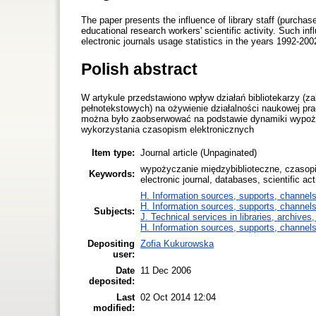
The paper presents the influence of library staff (purchas
educational research workers' scientific activity. Such in
electronic journals usage statistics in the years 1992-200
Polish abstract
W artykule przedstawiono wpływ działań bibliotekarzy (
pełnotekstowych) na ożywienie działalności naukowej pr
można było zaobserwować na podstawie dynamiki wypożyc
wykorzystania czasopism elektronicznych
Item type:
Journal article (Unpaginated)
wypożyczanie międzybiblioteczne, czasopi
Keywords:
electronic journal, databases, scientific act
H. Information sources, supports, channels
H. Information sources, supports, channels
Subjects:
J. Technical services in libraries, archive
H. Information sources, supports, channels
Depositing
Zofia Kukurowska
user:
Date
11 Dec 2006
deposited:
Last
02 Oct 2014 12:04
modified: