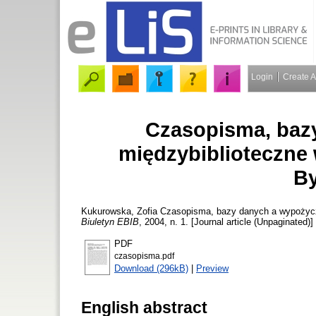
Login
Create 
Czasopisma, baz
międzybiblioteczne
B
Kukurowska, Zofia
Czasopisma, bazy danych a wypożycze
Biuletyn EBIB
, 2004, n. 1. [Journal article (Unpaginated)]
PDF
czasopisma.pdf
Download (296kB)
|
Preview
English abstract