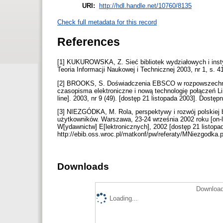
URI:
http://hdl.handle.net/10760/8135
Check full metadata for this record
References
[1] KUKUROWSKA, Z. Sieć bibliotek wydziałowych i insty
Teoria Informacji Naukowej i Technicznej 2003, nr 1, s. 4
[2] BROOKS, S. Doświadczenia EBSCO w rozpowszechnian
czasopisma elektroniczne i nową technologię połączeń Lin
line]. 2003, nr 9 (49). [dostęp 21 listopada 2003]. Dost
[3] NIEZGÓDKA, M. Rola, perspektywy i rozwój polskiej bi
użytkowników. Warszawa, 23-24 września 2002 roku [on-li
W[ydawnictw] E[lektronicznych], 2002 [dostęp 21 listop
http://ebib.oss.wroc.pl/matkonf/pw/referaty/MNiezgodka.
Downloads
Download
Loading...