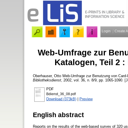
Login
Create 
Web-Umfrage zur Benu
Katalogen, Teil 2 
Oberhauser, Otto
Web-Umfrage zur Benutzung von Card-Im
Bibliotheksdienst
, 2002, vol. 36, n. 8/9, pp. 1065-1090. [J
PDF
Bdienst_36_08.pdf
Download (373kB)
|
Preview
English abstract
Reports on the results of the web-based survey of 320 us