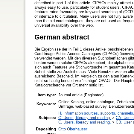
described in part 1 of this article. CIPACs mainly attract 
always easy to use, particularly for student users. CIPAC
features rated favourably are keyword searching of (OCR-
of interface to circulation. Many users are not fully awar
than the old card catalogues; they are not used as frequ
universal availability over the web.
German abstract
Die Ergebnisse der in Teil 1 dieses Artikel beschrieben
Card-Image Public Access Catalogues (CIPACs) überwie
verwendet werden. Mit den diversen Suchoberflächen gib
besten werden solche CIPACs akzeptiert, die alphabetisch
sich auch Features wie Stichwortsuche im gesamten Kata
Schnittstelle zur Ausleihe aus. Viele Benutzer wissen al
ausreichend Bescheid. Im Vergleich zu den alten Kartenk
nicht so häufig benutzt wie "richtige" OPACs. Der Hauptn
Katalogrecherche vor Ort mehr nötig ist.
Item type:
Journal article (Paginated)
Online-Katalog, online catalogue, Zettelka
Keywords:
Umfrage, web-based survey, Benutzerreakti
H. Information sources, supports, channels
Subjects:
C. Users, literacy and reading.
>
CA. Use s
C. Users, literacy and reading.
>
CB. User s
Depositing
Otto Oberhauser
user: