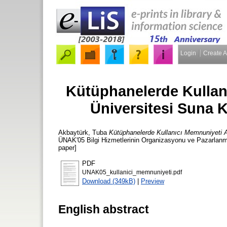
Login
Create 
Kütüphanelerde Kullan
Üniversitesi Suna 
Akbaytürk, Tuba
Kütüphanelerde Kullanıcı Memnuniyeti A
ÜNAK'05 Bilgi Hizmetlerinin Organizasyonu ve Pazarlanm
paper]
PDF
UNAK05_kullanici_memnuniyeti.pdf
Download (349kB)
|
Preview
English abstract