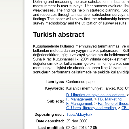
Defining and measuring the user satisfaction in librari
measurement is user surveys. User surveys evaluate libr
weaknesses. The findings help in strategic planning. Koç 
and resources through annual user satisfaction surveys s
findings.This paper will review first the relationship betw
survey methodology and the utilization of survey results
Turkish abstract
Kütüphanelerde kullanıcı memnuniyeti tanımlanması ve 
kullanılan metotlardan en yaygını anket çalışmasıdır. Kul
değerlendirirken, güçlü ve zayıf yanlarının da belirlenmesi
Suna Kıraç Kütüphanesi ilki 2004 yılında gerçekleştirilen 
değerlendirmekte, kullanıcının gereksinimlerine anket so
memnuniyeti ilişkisi ele alındıktan sonra Koç Üniversite
sonuçların performans geliştirmede ne şekilde kullanıldığı 
Item type:
Conference paper
Keywords:
Kullanıcı memnuniyeti, anket, Koç Üni
D. Libraries as physical collections.
F. Management.
>
FB. Marketing.
Subjects:
F. Management.
>
FZ. None of these, 
C. Users, literacy and reading.
>
CB. 
Depositing user:
Tuba Akbayturk
Date deposited:
25 Nov 2006
Last modified:
02 Oct 2014 12:05