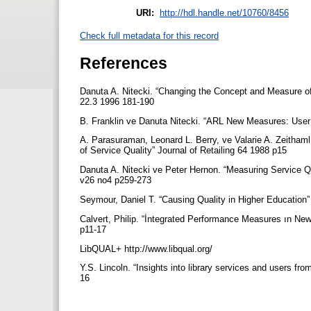
URI:
http://hdl.handle.net/10760/8456
Check full metadata for this record
References
Danuta A. Nitecki. “Changing the Concept and Measure of 
22.3 1996 181-190
B. Franklin ve Danuta Nitecki. “ARL New Measures: User
A. Parasuraman, Leonard L. Berry, ve Valarie A. Zeitha
of Service Quality” Journal of Retailing 64 1988 p15
Danuta A. Nitecki ve Peter Hernon. “Measuring Service Qua
v26 no4 p259-273
Seymour, Daniel T. “Causing Quality in Higher Educatio
Calvert, Philip. “İntegrated Performance Measures ın New
p11-17
LibQUAL+ http://www.libqual.org/
Y.S. Lincoln. “Insights into library services and users fr
16