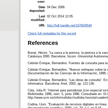
user:
Date
04 Dec 2006
deposited:
Last
02 Oct 2014 12:05
modified:
URI:
http://hdl.handle.net/10760/8540
Check full metadata for this record
References
Borrat, Héctor. “La xarxa a la premsa, la premsa a la xa
Catalunya 2000. Barcelona: Incom -Universitat Autònoma
Cebrián Enrique, Bernardino. Fuentes de consulta para l
Cebrián Enrique, Bernardino. “Nuevos enfoques sobre la 
Documentación de las Ciencias de la Información, 1998, 
Cebrián Enrique, Bernardino. “Las obras de consulta”. En:
informativa. Barcelona: Ariel, 2002, pp. 121-136.
Cela, Julia R. “Internet para periodistas (con especial 
Multimedia, 1996, núm. 5, junio 1996. Consultado en: 01
http://www.ucm.es/info/multidoc/multidoc/revista/cuadern
Codina, Lluís. “Evaluación de recursos digitales en líne
documentación científica, 2000, vol. 23, n.1, pp.9-44.