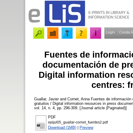
Login
Create 
Fuentes de informació
documentación de pre
Digital information re
centres: 
Guallar, Javier
and
Cornet, Anna
Fuentes de información d
gratuitos / Digital information resources in press docume
vol. 14, n. 4, pp. 296-309. [Journal article (Paginated)]
PDF
epijul05_guallar-cornet_fuentes2.pdf
Download (1MB)
|
Preview