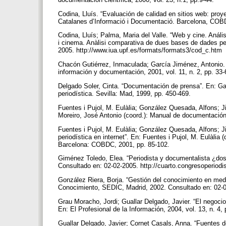
Codina, Lluís. “Evaluación de calidad en sitios web: proy
Catalanes d’Informació i Documentació. Barcelona, COB
Codina, Lluís; Palma, Maria del Valle. “Web y cine. Anál
i cinema. Anàlisi comparativa de dues bases de dades per 
2005. http://www.iua.upf.es/formats/formats3/cod_c.htm
Chacón Gutiérrez, Inmaculada; García Jiménez, Antonio. 
información y documentación, 2001, vol. 11, n. 2, pp. 33
Delgado Soler, Cinta. “Documentación de prensa”. En: Gar
periodística. Sevilla: Mad, 1999, pp. 450-469.
Fuentes i Pujol, M. Eulàlia; González Quesada, Alfons; 
Moreiro, José Antonio (coord.): Manual de documentación
Fuentes i Pujol, M. Eulàlia; González Quesada, Alfons; 
periodística en internet”. En: Fuentes i Pujol, M. Eulàlia
Barcelona: COBDC, 2001, pp. 85-102.
Giménez Toledo, Elea. “Periodista y documentalista ¿dos
Consultado en: 02-02-2005. http://cuarto.congresoperio
González Riera, Borja. “Gestión del conocimiento en medi
Conocimiento, SEDIC, Madrid, 2002. Consultado en: 02-
Grau Moracho, Jordi; Guallar Delgado, Javier. “El negoci
En: El Profesional de la Información, 2004, vol. 13, n. 4,
Guallar Delgado, Javier; Cornet Casals, Anna. “Fuentes d