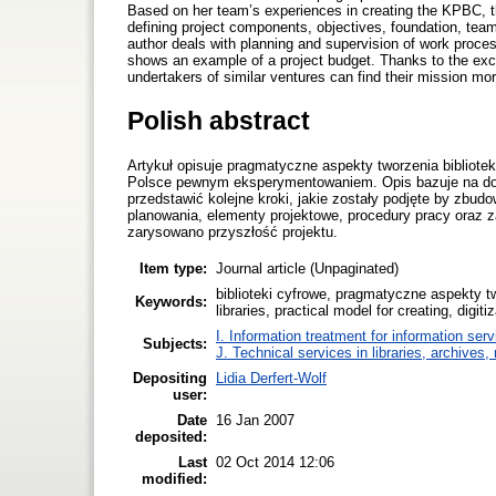
Based on her team’s experiences in creating the KPBC, t
defining project components, objectives, foundation, tea
author deals with planning and supervision of work proce
shows an example of a project budget. Thanks to the excha
undertakers of similar ventures can find their mission m
Polish abstract
Artykuł opisuje pragmatyczne aspekty tworzenia bibliotek
Polsce pewnym eksperymentowaniem. Opis bazuje na doś
przedstawić kolejne kroki, jakie zostały podjęte by zbu
planowania, elementy projektowe, procedury pracy oraz 
zarysowano przyszłość projektu.
Item type:
Journal article (Unpaginated)
biblioteki cyfrowe, pragmatyczne aspekty tw
Keywords:
libraries, practical model for creating, digi
I. Information treatment for information ser
Subjects:
J. Technical services in libraries, archive
Depositing
Lidia Derfert-Wolf
user:
Date
16 Jan 2007
deposited:
Last
02 Oct 2014 12:06
modified: