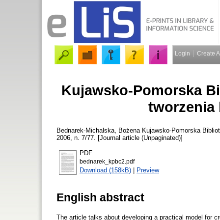
Login
Create 
Kujawsko-Pomorska Bib
tworzenia 
Bednarek-Michalska, Bożena
Kujawsko-Pomorska Bibliote
2006, n. 7/77. [Journal article (Unpaginated)]
PDF
bednarek_kpbc2.pdf
Download (158kB)
|
Preview
English abstract
The article talks about developing a practical model for crea