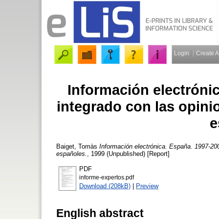
Login
Create 
Información electróni
integrado con las opini
e
Baiget, Tomàs
Información electrónica. España. 1997-200
españoles.
, 1999 (Unpublished) [Report]
PDF
informe-expertos.pdf
Download (208kB)
|
Preview
English abstract