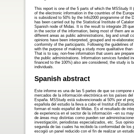
This report is one of the 5 parts of which the MSStudy I
of the electronic information in the countries of the Eu
is subsidized to 50% by the Info2000 programme of the 
has been carried out by the Statistical Institute of Catalon
Spanish node of Midas. It is the result to integrate 28 
in the sector of the information, being most of them are 
different areas as public administrations, big and small co
opinions have been interpreted, grouped and re-elaborate
conformity of the participants. Following the guideline
with the purpose of making a study more qualitative than 
That is to say, non-free information that users are prepare
the public administrations. Information services funded in
financed to the 100%) also are considered, the study is b
individuals.
Spanish abstract
Este informe es una de las 5 partes de que se compone 
mercados de la información electrónica en los países d
España. MSStudy está subvencionado al 50% por el progr
española del estudio la lleva a cabo el Institut d’Estadís
forman el nodo español de Midas. Es el resultado de int
de experiencia en el sector de la información --en su may
de áreas muy distintas como pueden ser administracione
investigación, periodistas especializados, etc. Sus opini
segunda de las cuales ha recibido la conformidad de los 
escogió un panel reducido con el fin de realizar un estudi