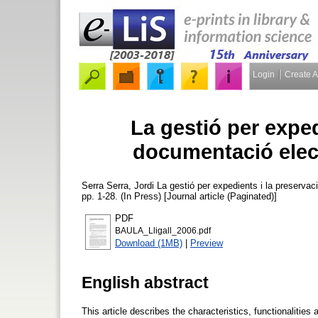
Login
Create 
La gestió per exped
documentació elec
Serra Serra, Jordi
La gestió per expedients i la preserva
pp. 1-28. (In Press) [Journal article (Paginated)]
PDF
BAULA_Lligall_2006.pdf
Download (1MB)
|
Preview
English abstract
This article describes the characteristics, functionaliti