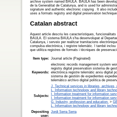
archive system named BAULA. BAULA has been developed 
de la Generalitat de Catalunya, and is used for administr
signature and authentic electronic copying . It also inclu
uses a formats registry and digital preservation technique
Catalan abstract
Aquest article descriu les característiques, funcionalitats
BAULA. El sistema BAULA s'ha desenvolupat al Departamen
Catalunya, i serveix per realitzar tramitacions electròniqu
compulsa electrònica, i registre telemàtic. I també inclou
que utilitza registres de formats i tècniques de preservació
Item type:
Journal article (Paginated)
electronic records management system workf
registry digital preservation sistema de ge
Keywords:
electrònica registre telemàtic arxiu digital 
sistema de gestión de expedientes expedien
telemático archivo digital política de prese
J. Technical services in libraries, archive
L. Information technology and library techn
I. Information treatment for information ser
Subjects:
I. Information treatment for information ser
G. Industry, profession and education.
>
GB
L. Information technology and library techn
Depositing
Jordi Serra Serra
user: