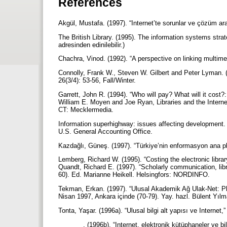
References
Akgül, Mustafa. (1997). “Internet’te sorunlar ve çözüm ara
The British Library. (1995). The information systems strat
adresinden edinilebilir.)
Chachra, Vinod. (1992). “A perspective on linking multimed
Connolly, Frank W., Steven W. Gilbert and Peter Lyman. (1
26(3/4): 53-56, Fall/Winter.
Garrett, John R. (1994). “Who will pay? What will it cost
William E. Moyen and Joe Ryan, Libraries and the Intern
CT: Mecklermedia.
Information superhighway: issues affecting development
U.S. General Accounting Office.
Kazdağlı, Güneş. (1997). “Türkiye’nin enformasyon ana pl
Lemberg, Richard W. (1995). “Costing the electronic library
Quandt, Richard E. (1997). “Scholarly communication, libr
60). Ed. Marianne Heikell. Helsingfors: NORDINFO.
Tekman, Erkan. (1997). “Ulusal Akademik Ağ Ulak-Net: Plan
Nisan 1997, Ankara içinde (70-79). Yay. hazl. Bülent Yı
Tonta, Yaşar. (1996a). “Ulusal bilgi alt yapısı ve Internet
_______. (1996b). “Internet, elektronik kütüphaneler ve bi