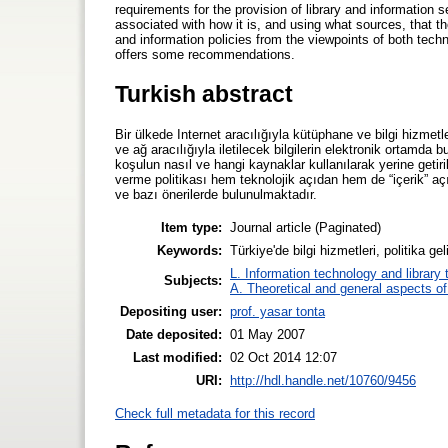
requirements for the provision of library and information s
associated with how it is, and using what sources, that th
and information policies from the viewpoints of both tech
offers some recommendations.
Turkish abstract
Bir ülkede Internet aracılığıyla kütüphane ve bilgi hizmetle
ve ağ aracılığıyla iletilecek bilgilerin elektronik ortamda 
koşulun nasıl ve hangi kaynaklar kullanılarak yerine getiril
verme politikası hem teknolojik açıdan hem de “içerik” a
ve bazı önerilerde bulunulmaktadır.
Item type:
Journal article (Paginated)
Keywords:
Türkiye'de bilgi hizmetleri, politika g
L. Information technology and library
Subjects:
A. Theoretical and general aspects of 
Depositing user:
prof. yasar tonta
Date deposited:
01 May 2007
Last modified:
02 Oct 2014 12:07
URI:
http://hdl.handle.net/10760/9456
Check full metadata for this record