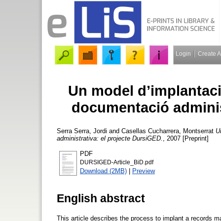
Login
Create 
Un model d’implantaci
documentació adminis
Serra Serra, Jordi
and
Casellas Cucharrera, Montserrat
U
administrativa: el projecte DursiGED.
, 2007 [Preprint]
PDF
DURSIGED-Article_BiD.pdf
Download (2MB)
|
Preview
English abstract
This article describes the process to implant a records 