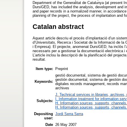
Department of the Generalitat de Catalunya (at present I
DursiGED, has included the analysis, development and im
and paper records in a normalized manner, in accordanc
planning of the project, the process of implantation and f
Catalan abstract
Aquest article descriu el procés d’implantació d’un sist
d’Universitats, Recerca i Societat de la Informació de la
i Empresa). El projecte, anomenat DursiGED, ha inclòs l’a
necessaris per a gestionar la documentació electrònica i
L’article inclou la descripció de la planificació del projec
resultat.
Item type:
Preprint
gestió documental, sistema de gestió docume
gestión documental, sistema de gestión doc
Keywords:
digitales records management, records man
archives
J. Technical services in libraries, archive
I. Information treatment for information ser
Subjects:
H. Information sources, supports, channels
H. Information sources, supports, channels
Depositing
Jordi Serra Serra
user:
Date
26 May 2007