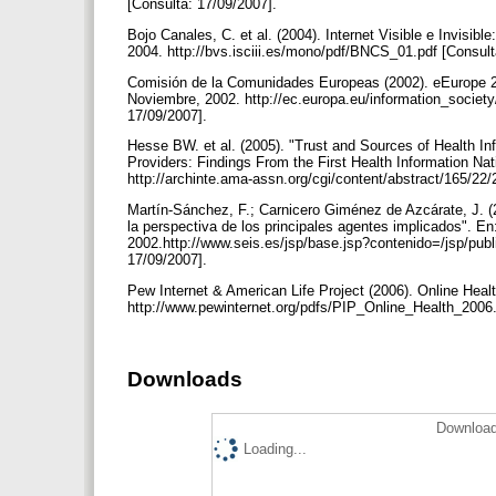
[Consulta: 17/09/2007].
Bojo Canales, C. et al. (2004). Internet Visible e Invisib
2004. http://bvs.isciii.es/mono/pdf/BNCS_01.pdf [Consul
Comisión de la Comunidades Europeas (2002). eEurope 2002
Noviembre, 2002. http://ec.europa.eu/information_societ
17/09/2007].
Hesse BW. et al. (2005). "Trust and Sources of Health Inf
Providers: Findings From the First Health Information Na
http://archinte.ama-assn.org/cgi/content/abstract/165/22
Martín-Sánchez, F.; Carnicero Giménez de Azcárate, J. (
la perspectiva de los principales agentes implicados". En
2002.http://www.seis.es/jsp/base.jsp?contenido=/jsp/publ
17/09/2007].
Pew Internet & American Life Project (2006). Online Heal
http://www.pewinternet.org/pdfs/PIP_Online_Health_2006.
Downloads
Download
Loading...