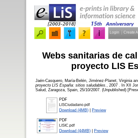
Login
Create 
Webs sanitarias de cal
proyecto LIS Es
Jaén-Casquero, María-Belén
,
Jiménez-Planet, Virginia
a
proyecto LIS España: sitios saludables.
, 2007 . In XII J
Salud, Zaragoza, Spain, 25/10/2007. (Unpublished) [Prese
PDF
LISCiudadano.pdf
Download (4MB)
|
Preview
PDF
LISIC.pdf
Download (44MB)
|
Preview