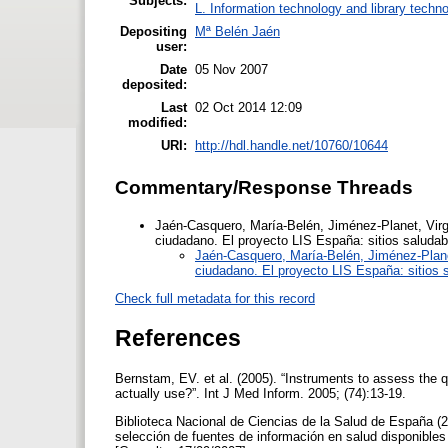
Subjects:
L. Information technology and library techn
Depositing
Mª Belén Jaén
user:
Date
05 Nov 2007
deposited:
Last
02 Oct 2014 12:09
modified:
URI:
http://hdl.handle.net/10760/10644
Commentary/Response Threads
Jaén-Casquero, María-Belén
,
Jiménez-Planet, Virg
ciudadano. El proyecto LIS España: sitios saludab
Jaén-Casquero, María-Belén
,
Jiménez-Plane
ciudadano. El proyecto LIS España: sitios 
Check full metadata for this record
References
Bernstam, EV. et al. (2005). “Instruments to assess the q
actually use?”. Int J Med Inform. 2005; (74):13-19.
Biblioteca Nacional de Ciencias de la Salud de España (2
selección de fuentes de información en salud disponibles 