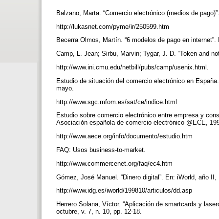
Balzano, Marta. “Comercio electrónico (medios de pago
http://lukasnet.com/pyme/ir/250599.htm
Becerra Olmos, Martín. “6 modelos de pago en internet”. E
Camp, L. Jean; Sirbu, Marvin; Tygar, J. D. “Token and n
http://www.ini.cmu.edu/netbill/pubs/camp/usenix.html.
Estudio de situación del comercio electrónico en España
mayo.
http://www.sgc.mfom.es/sat/ce/indice.html
Estudio sobre comercio electrónico entre empresa y cons
Asociación española de comercio electrónico @ECE, 19
http://www.aece.org/info/documento/estudio.htm
FAQ: Usos business-to-market.
http://www.commercenet.org/faq/ec4.htm
Gómez, José Manuel. “Dinero digital”. En: iWorld, año II,
http://www.idg.es/iworld/199810/articulos/dd.asp
Herrero Solana, Víctor. “Aplicación de smartcards y laserc
octubre, v. 7, n. 10, pp. 12-18.