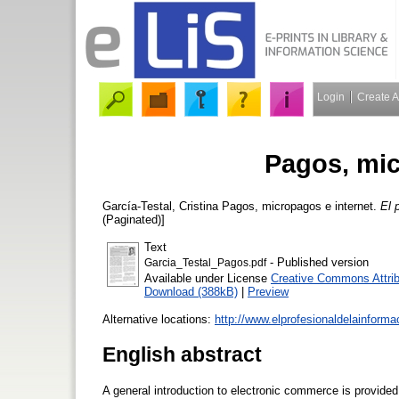
Login
Create 
Pagos, mic
García-Testal, Cristina
Pagos, micropagos e internet.
El 
(Paginated)]
Text
- Published version
Garcia_Testal_Pagos.pdf
Available under License
Creative Commons Attrib
Download (388kB)
|
Preview
Alternative locations:
http://www.elprofesionaldelainform
English abstract
A general introduction to electronic commerce is provided