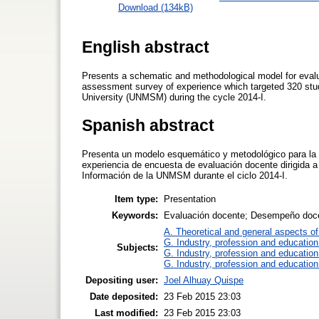
Download (134kB)
English abstract
Presents a schematic and methodological model for evalu
assessment survey of experience which targeted 320 stud
University (UNMSM) during the cycle 2014-I.
Spanish abstract
Presenta un modelo esquemático y metodológico para la 
experiencia de encuesta de evaluación docente dirigida a 
Información de la UNMSM durante el ciclo 2014-I.
Item type:
Presentation
Keywords:
Evaluación docente; Desempeño docen
A. Theoretical and general aspects of 
G. Industry, profession and education
Subjects:
G. Industry, profession and education
G. Industry, profession and education
Depositing user:
Joel Alhuay Quispe
Date deposited:
23 Feb 2015 23:03
Last modified:
23 Feb 2015 23:03