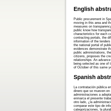
English abstr
Public procurement in Spa
moving in this area and t
measures on transparency a
public know how transparen
characteristics for each c
contracting portals, the di
information of the tenders
the national portal of pub
evidences demonstrate that
public administrations, th
citizens, proposes the cr
relationships. An advance 
being selected as one of t
of October of this same y
Spanish abst
La contratación pública e
dinero que se mueven en es
administraciones a adopta
enmarca el presente traba
otro lado, ¿la administra
comparar este tipo de info
categorizaciones, la plural