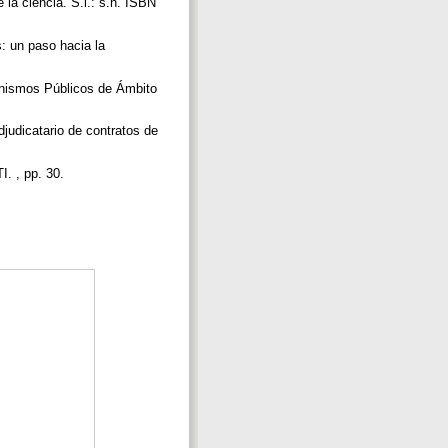
a ciencia. S.l.: s.n. ISBN
: un paso hacia la
ismos Públicos de Ámbito
judicatario de contratos de
I. , pp. 30.