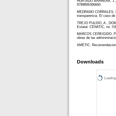
HURTADO BARRERA, J., 2010
9789806306660.
MEDRANO CORRALES, I., 20
transparencia. El caso de 
TREJO PULIDO, A., DOMÍ
Estatal. CENATIC, no. IS
MARCOS CEREIGIDO, P., 201
obras de las administraci
AMETIC. Recomendaciones d
Downloads
Loading.