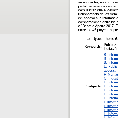
se encuentra, en su mayo
portal nacional de contra
demuestran que el desarrol
transparencia de las Admin
del acceso a la informaci
comparaciones entre los c
a "Desafío Aporta 2017: El
entre los 45 proyectos pr
Item type:
Thesis 
Public Se
Keywords:
Licitació
B. Inform
B. Inform
B. Inform
E. Publis
access.
F. Manag
G. Indust
H. Inform
Subjects:
H. Inform
H. Inform
H. Inform
H. Inform
I. Inform
I. Inform
I. Inform
L. Inform
L. Inform