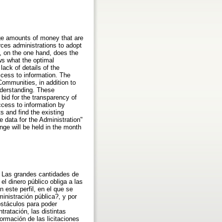
ge amounts of money that are
rces administrations to adopt
d, on the one hand, does the
ws what the optimal
lack of details of the
access to information. The
Communities, in addition to
understanding. These
 bid for the transparency of
ccess to information by
s and find the existing
 data for the Administration"
enge will be held in the month
. Las grandes cantidades de
l dinero público obliga a las
 este perfil, en el que se
inistración pública?, y por
bstáculos para poder
tratación, las distintas
formación de las licitaciones