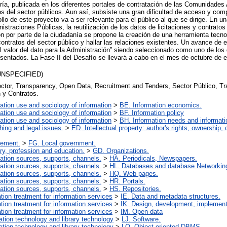
ría, publicada en los diferentes portales de contratación de las Comunidade
tos del sector públicos. Aun así, subsiste una gran dificultad de acceso y co
lo de este proyecto va a ser relevante para el público al que se dirige. En un
istraciones Públicas, la reutilización de los datos de licitaciones y contratos
ón por parte de la ciudadanía se propone la creación de una herramienta tecno
ontratos del sector público y hallar las relaciones existentes. Un avance de 
 valor del dato para la Administración” siendo seleccionado como uno de los d
esentados. La Fase II del Desafío se llevará a cabo en el mes de octubre de
(UNSPECIFIED)
ctor, Transparency, Open Data, Recruitment and Tenders, Sector Público, Tr
n y Contratos.
ation use and sociology of information
>
BE. Information economics.
ation use and sociology of information
>
BF. Information policy
ation use and sociology of information
>
BH. Information needs and informati
hing and legal issues.
>
ED. Intellectual property: author's rights, ownership, 
ement.
>
FG. Local government.
ry, profession and education.
>
GD. Organizations.
ation sources, supports, channels.
>
HA. Periodicals, Newspapers.
ation sources, supports, channels.
>
HL. Databases and database Networkin
ation sources, supports, channels.
>
HQ. Web pages.
ation sources, supports, channels.
>
HR. Portals.
ation sources, supports, channels.
>
HS. Repositories.
ation treatment for information services
>
IE. Data and metadata structures.
ation treatment for information services
>
IK. Design, development, implemen
ation treatment for information services
>
IM. Open data
ation technology and library technology
>
LJ. Software.
ation technology and library technology
>
LO. Object-oriented DBMS.