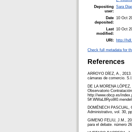
Depositing
Sara Dia
user:
Date
10 Oct 2
deposited:
Last
10 Oct 2
modified:
URI:
http://hd
Check full metadata for th
References
ARROYO DÍEZ, A., 2013. El
cámaras de comercio. S.l
DE LA MORENA LÓPEZ, J., 
Observatorio Contratación 
http://www.obcp.es/index
5#.WWaL8Ryo9I0.mendel
DOMÉNECH PASCUAL, G., 20
Administrativo, vol. 30, 
GIMENO FELIU, J.M., 2016.
para el debate. número 26