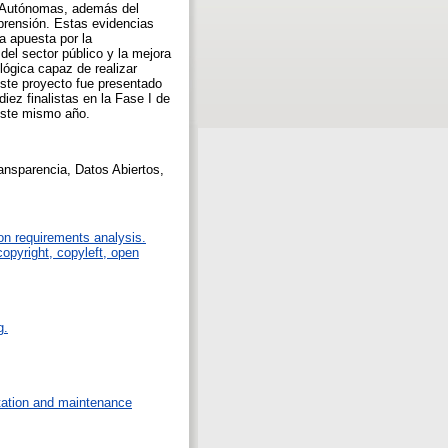
s Autónomas, además del
mprensión. Estas evidencias
a apuesta por la
 del sector público y la mejora
lógica capaz de realizar
este proyecto fue presentado
iez finalistas en la Fase I de
 este mismo año.
ansparencia, Datos Abiertos,
on requirements analysis.
copyright, copyleft, open
g.
tation and maintenance