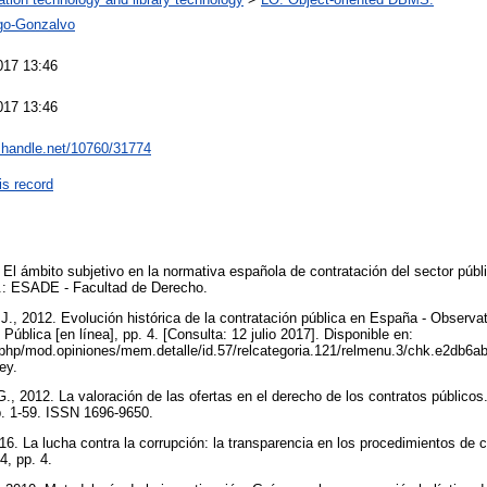
go-Gonzalvo
017 13:46
017 13:46
l.handle.net/10760/31774
is record
 ámbito subjetivo en la normativa española de contratación del sector públi
.: ESADE - Facultad de Derecho.
2012. Evolución histórica de la contratación pública en España - Observato
Pública [en línea], pp. 4. [Consulta: 12 julio 2017]. Disponible en:
.php/mod.opiniones/mem.detalle/id.57/relcategoria.121/relmenu.3/chk.e2d
ey.
12. La valoración de las ofertas en el derecho de los contratos públicos
pp. 1-59. ISSN 1696-9650.
 La lucha contra la corrupción: la transparencia en los procedimientos de 
4, pp. 4.