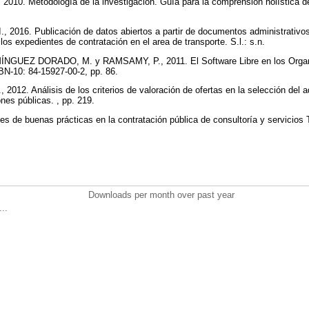
. Metodología de la investigación. Guía para la comprensión holística de l
16. Publicación de datos abiertos a partir de documentos administrativos
los expedientes de contratación en el area de transporte. S.l.: s.n.
NGUEZ DORADO, M. y RAMSAMY, P., 2011. El Software Libre en los Organ
BN-10: 84-15927-00-2, pp. 86.
2. Análisis de los criterios de valoración de ofertas en la selección del ad
ones públicas. , pp. 219.
e buenas prácticas en la contratación pública de consultoría y servicios T
Downloads per month over past year
..