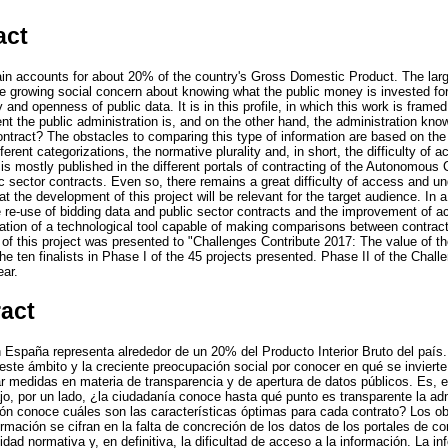
act
in accounts for about 20% of the country's Gross Domestic Product. The lar
he growing social concern about knowing what the public money is invested fo
nd openness of public data. It is in this profile, in which this work is frame
t the public administration is, and on the other hand, the administration kno
ontract? The obstacles to comparing this type of information are based on the 
fferent categorizations, the normative plurality and, in short, the difficulty of 
 is mostly published in the different portals of contracting of the Autonomous 
lic sector contracts. Even so, there remains a great difficulty of access and 
 the development of this project will be relevant for the target audience. In a
e re-use of bidding data and public sector contracts and the improvement of a
eation of a technological tool capable of making comparisons between contract
of this project was presented to "Challenges Contribute 2017: The value of the
he ten finalists in Phase I of the 45 projects presented. Phase II of the Chall
ear.
ract
n España representa alrededor de un 20% del Producto Interior Bruto del país
te ámbito y la creciente preocupación social por conocer en qué se invierte e
r medidas en materia de transparencia y de apertura de datos públicos. Es, en
jo, por un lado, ¿la ciudadanía conoce hasta qué punto es transparente la adm
ción conoce cuáles son las características óptimas para cada contrato? Los o
rmación se cifran en la falta de concreción de los datos de los portales de con
idad normativa y, en definitiva, la dificultad de acceso a la información. La in