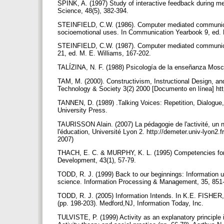
SPINK, A. (1997) Study of interactive feedback during med
Science, 48(5), 382-394.
STEINFIELD, C.W. (1986). Computer mediated communicatio
socioemotional uses. In Communication Yearbook 9, ed.
STEINFIELD, C.W. (1987). Computer mediated communicat
21, ed. M. E. Williams, 167-202.
TALÍZINA, N. F. (1988) Psicología de la enseñanza Moscú
TAM, M. (2000). Constructivism, Instructional Design, an
Technology & Society 3(2) 2000 [Documento en línea] http
TANNEN, D. (1989) .Talking Voices: Repetition, Dialogu
University Press.
TAURISSON Alain. (2007) La pédagogie de l'activité, un n
l'éducation, Université Lyon 2. http://demeter.univ-lyon2.
2007)
THACH, E. C. & MURPHY, K. L. (1995) Competencies for 
Development, 43(1), 57-79.
TODD, R. J. (1999) Back to our beginnings: Information u
science. Information Processing & Management, 35, 85
TODD, R. J. (2005) Information Intends. In K.E. FISHE
(pp. 198-203). Medford,NJ, Information Today, Inc.
TULVISTE, P. (1999) Activity as an explanatory principle 