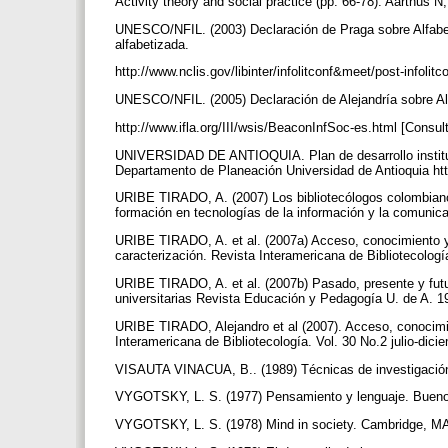
Activity theory and social practice (pp. 66-78). Aarthus
UNESCO/NFIL. (2003) Declaración de Praga sobre Alfabet
alfabetizada.
http://www.nclis.gov/libinter/infolitconf&meet/post-infol
UNESCO/NFIL. (2005) Declaración de Alejandría sobre Alf
http://www.ifla.org/III/wsis/BeaconInfSoc-es.html [Consu
UNIVERSIDAD DE ANTIOQUIA. Plan de desarrollo instituc
Departamento de Planeación Universidad de Antioquia htt
URIBE TIRADO, A. (2007) Los bibliotecólogos colombianos
formación en tecnologías de la información y la comunica
URIBE TIRADO, A. et al. (2007a) Acceso, conocimiento y 
caracterización. Revista Interamericana de Bibliotecologí
URIBE TIRADO, A. et al. (2007b) Pasado, presente y futuro
universitarias Revista Educación y Pedagogía U. de A. 1
URIBE TIRADO, Alejandro et al (2007). Acceso, conocimie
Interamericana de Bibliotecología. Vol. 30 No.2 julio-dic
VISAUTA VINACUA, B.. (1989) Técnicas de investigación
VYGOTSKY, L. S. (1977) Pensamiento y lenguaje. Bueno
VYGOTSKY, L. S. (1978) Mind in society. Cambridge, MA