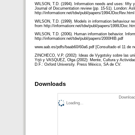
WILSON, T.D. (1994). Information needs and uses: fifty ye
Journal of Documentation review (pp. 15-51). London: Asl
http://informationr.net/tdw/publ/papers/1994JDocRev.htm
WILSON, T.D. (1999). Models in information behaviour re
from http://informationr.net/tdw/publ/papers/1999JDoc.ht
WILSON, T.D. (2006). Human information behavior. Inform
http://informationr.net/tdw/publ/papers/2000HIB.pdf
www.aab.es/pdfs/baab60/60a6.pdf [Consultado el 11 de 
ZINCHECO, V.P. (2002): Ideas de Vygotsky sobre las un
Yrjö y VASQUEZ, Olga (2002): Mente, Cultura y Activid
D.F.: Oxford University. Press México, SA de CV.
Downloads
Download
Loading...