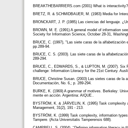
BREAKTHEBARRIERS.com (2001) What is interactivity? Ma
BRETZ, R. & SCHMIDBAUER, M. (1983) Media for Interac
BRONCKART, J. P. (1985) Las ciencias del lenguaje. ¿
BROWN, M. E. (1991) A general model of information seek
Society for Information Science, October 28-31, Washing
BRUCE, C. (1997), "Las siete caras de la alfabetización 
pp.289-94.
BRUCE, C. S. (2003). Las siete caras de la alfabetizació
289-294.
BRUCE, C., EDWARDS, S., & LUPTON, M. (2007). Six Fram
challenge: Information Literacy for the 21st Century. Ausl
BRUCE, Christine Susan. (2003) Las sietes caras de la al
Documentación, No. 6,; p. 289-294.
BURKE, K. (1969) A grammar of motives. Berkeley: Unive
mente en acción. Argentina: AIQUE..
BYSTRÖM, K. & JÄRVELIN, K. (1995) Task complexity aff
Management, 31(2), 191 - 213.
BYSTRÖM, K. (1999) Task complexity, information types a
Tampere. (Acta Universitatis Tamperensis 688).
CAMPBELL, S. (2004), ‘‘Defining information literacy in t