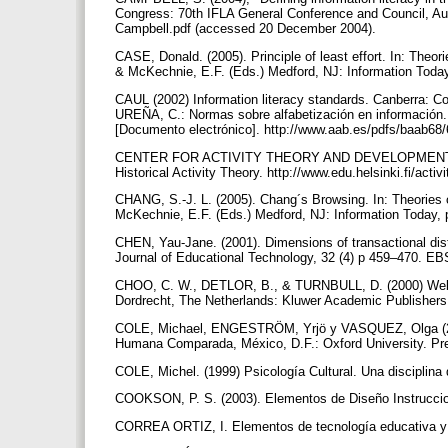
Congress: 70th IFLA General Conference and Council, Augu
Campbell.pdf (accessed 20 December 2004).
CASE, Donald. (2005). Principle of least effort. In: Theori
& McKechnie, E.F. (Eds.) Medford, NJ: Information Toda
CAUL (2002) Information literacy standards. Canberra: C
UREÑA, C.: Normas sobre alfabetización en información. B
[Documento electrónico]. http://www.aab.es/pdfs/baab68
CENTER FOR ACTIVITY THEORY AND DEVELOPMENTAL
Historical Activity Theory. http://www.edu.helsinki.fi/act
CHANG, S.-J. L. (2005). Chang´s Browsing. In: Theories of
McKechnie, E.F. (Eds.) Medford, NJ: Information Today, 
CHEN, Yau-Jane. (2001). Dimensions of transactional dista
Journal of Educational Technology, 32 (4) p 459–470. 
CHOO, C. W., DETLOR, B., & TURNBULL, D. (2000) Web 
Dordrecht, The Netherlands: Kluwer Academic Publisher
COLE, Michael, ENGESTRÖM, Yrjö y VASQUEZ, Olga (2002
Humana Comparada, México, D.F.: Oxford University. P
COLE, Michel. (1999) Psicología Cultural. Una disciplina 
COOKSON, P. S. (2003). Elementos de Diseño Instrucciona
CORREA ORTIZ, I. Elementos de tecnología educativa y d