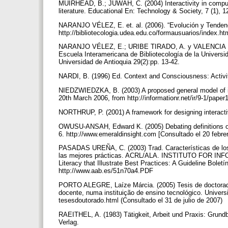
MUIRHEAD, B.; JUWAH, C. (2004) Interactivity in compute
literature. Educational En: Technology & Society, 7 (1), 
NARANJO VÉLEZ, E. et. al. (2006). “Evolución y Tendenc
http://bibliotecologia.udea.edu.co/formausuarios/index.h
NARANJO VÉLEZ, E.; URIBE TIRADO, A. y VALENCIA DE V
Escuela Interamericana de Bibliotecología de la Universi
Universidad de Antioquia 29(2):pp. 13-42.
NARDI, B. (1996) Ed. Context and Consciousness: Activ
NIEDZWIEDZKA, B. (2003) A proposed general model of in
20th March 2006, from http://informationr.net/ir/9-1/pape
NORTHRUP, P. (2001) A framework for designing interactiv
OWUSU-ANSAH, Edward K. (2005) Debating definitions of 
6. http://www.emeraldinsight.com [Consultado el 20 febr
PASADAS UREÑA, C. (2003) Trad. Características de los
las mejores prácticas. ACRL/ALA. INSTITUTO FOR INFOR
Literacy that Illustrate Best Practices: A Guideline Bolet
http://www.aab.es/51n70a4.PDF
PORTO ALEGRE, Laíze Márcia. (2005) Tesis de doctorado:
docente, numa instituição de ensino tecnológico. Unive
tesesdoutorado.html (Consultado el 31 de julio de 2007)
RAEITHEL, A. (1983) Tätigkeit, Arbeit und Praxis: Grundb
Verlag.