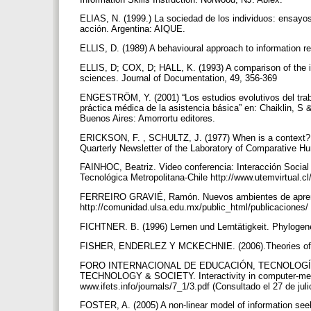
ELIAS, N. (1999.) La sociedad de los individuos: ensa
acción. Argentina: AIQUE.
ELLIS, D. (1989) A behavioural approach to information re
ELLIS, D; COX, D; HALL, K. (1993) A comparison of the in
sciences. Journal of Documentation, 49, 356-369
ENGESTRÖM, Y. (2001) “Los estudios evolutivos del trabaj
práctica médica de la asistencia básica” en: Chaiklin, S 
Buenos Aires: Amorrortu editores.
ERICKSON, F. , SCHULTZ, J. (1977) When is a context? 
Quarterly Newsletter of the Laboratory of Comparative Hu
FAINHOC, Beatriz. Video conferencia: Interacción Social 
Tecnológica Metropolitana-Chile http://www.utemvirtual.
FERREIRO GRAVIÉ, Ramón. Nuevos ambientes de aprendiz
http://comunidad.ulsa.edu.mx/public_html/publicaciones/
FICHTNER. B. (1996) Lernen und Lerntätigkeit. Phylogen
FISHER, ENDERLEZ Y MCKECHNIE. (2006).Theories of inf
FORO INTERNACIONAL DE EDUCACIÓN, TECNOLOGÍ
TECHNOLOGY & SOCIETY. Interactivity in computer-mediate
www.ifets.info/journals/7_1/3.pdf (Consultado el 27 de jul
FOSTER, A. (2005) A non-linear model of information see