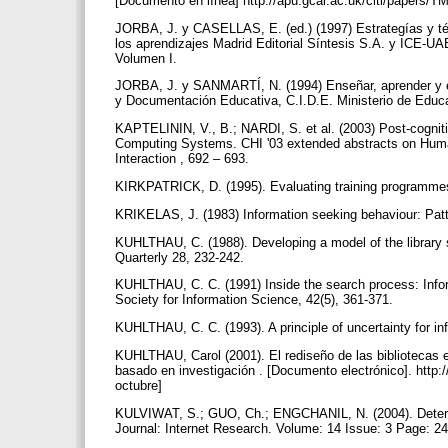
[Documento en línea] http://apu.gcal.ac.uk/clti/papers/
JORBA, J. y CASELLAS, E. (ed.) (1997) Estrategías y técn
los aprendizajes Madrid Editorial Síntesis S.A. y ICE-UA
Volumen I.
JORBA, J. y SANMARTÍ, N. (1994) Enseñar, aprender y ev
y Documentación Educativa, C.I.D.E. Ministerio de Educ
KAPTELININ, V., B.; NARDI, S. et al. (2003) Post-cogni
Computing Systems. CHI '03 extended abstracts on Hum
Interaction , 692 – 693.
KIRKPATRICK, D. (1995). Evaluating training programmes.
KRIKELAS, J. (1983) Information seeking behaviour: Patte
KUHLTHAU, C. (1988). Developing a model of the library s
Quarterly 28, 232-242.
KUHLTHAU, C. C. (1991) Inside the search process: Infor
Society for Information Science, 42(5), 361-371.
KUHLTHAU, C. C. (1993). A principle of uncertainty for i
KUHLTHAU, Carol (2001). El rediseño de las bibliotecas e
basado en investigación . [Documento electrónico]. http
octubre]
KULVIWAT, S.; GUO, Ch.; ENGCHANIL, N. (2004). Determin
Journal: Internet Research. Volume: 14 Issue: 3 Page: 2