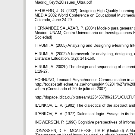
Madrid_Key%20Issues_Ultra.pdf
HEDBERG, J. G. (2002) Designing High Quality Learning
MEDIA 2002 World Conference on Educational Multimedia
Colorado, June 24-29.
HERNÁNDEZ SALAZAR, P. (2004) Modelo para generar prog
México: UNAM, Centro Universitario de Investigaciones Bi
Sociedad)
HIRUMI, A. (2005) Analyzing and Designing e-learning I
HIRUMI, A. (2002) A framework for analysing, designing, 
Distance Education, 3(2): 141-160.
HIRUMI, A. 2002b) The design and sequencing of e-learnin
1:19-27.
HORNUNG, Leonard. Asynchronous Communication in a 
http://tcdsbstaff.ednet.ns.ca/hornungl/Mr%20H%27s%20
w.htm (Consultado el 20 de julio de 2007)
http://dspace.idict.cu/bitstream/123456789/215/1/CUL
IL'ENKOV, E. V. (1982) The dialectics of the abstract an
IL'ENKOV, E. V. (1977) Dialectical logic: Essays in its 
INGWERSEN, P. (1996) Cognitive perspectives of informati
JONASSEN, D. H., MCALEESE, T.M.R. (Undated). A Manifes