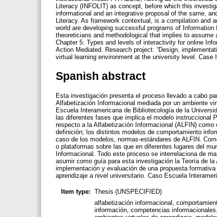
Literacy (INFOLIT) as concept, before which this investiga
informational and an integrative proposal of the same, an
Literacy. As framework contextual, is a compilation and an
world are developing successful programs of Information Li
theoreticians and methodological that implies to assume a
Chapter 5: Types and levels of interactivity for online Inf
Action Mediated. Research project: “Design, implementati
virtual learning environment at the university level. Case 
Spanish abstract
Esta investigación presenta el proceso llevado a cabo pa
Alfabetización Informacional mediada por un ambiente virt
Escuela Interamericana de Bibliotecología de la Universida
las diferentes fases que implica el modelo instruccional
respecto a la Alfabetización Informacional (ALFIN) como 
definición; los distintos modelos de comportamiento info
caso de los modelos, normas-estándares de ALFIN. Como m
o plataformas sobre las que en diferentes lugares del mu
Informacional. Todo este proceso se interrelaciona de ma
asumir como guía para esta investigación la Teoría de la 
implementación y evaluación de una propuesta formativa 
aprendizaje a nivel universitario. Caso Escuela Interamer
Item type:
Thesis (UNSPECIFIED)
alfabetización informacional, comportamie
información, competencias informacionales, d