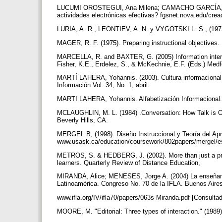
LUCUMI OROSTEGUI, Ana Milena; CAMACHO GARCÍA, Marga
actividades electrónicas efectivas? fgsnet.nova.edu/crea
LURIA, A. R.; LEONTIEV, A. N. y VYGOTSKI L. S., (1973
MAGER, R. F. (1975). Preparing instructional objectives
MARCELLA, R. and BAXTER, G. (2005) Information intercha
Fisher, K.E., Erdelez, S., & McKechnie, E.F. (Eds.) Medf
MARTÍ LAHERA, Yohannis. (2003). Cultura informacional: 
Información Vol. 34, No. 1, abril.
MARTI LAHERA, Yohannis. Alfabetización Informacional.
MCLAUGHLIN, M. L. (1984) .Conversation: How Talk is Or
Beverly Hills, CA.
MERGEL B, (1998). Diseño Instruccional y Teoría del Ap
www.usask.ca/education/coursework/802papers/mergel/es
METROS, S. & HEDBERG, J. (2002). More than just a pretty
learners. Quarterly Review of Distance Education,
MIRANDA, Alice; MENESES, Jorge A. (2004) La enseñanza
Latinoamérica. Congreso No. 70 de la IFLA. Buenos Aires
www.ifla.org/IV/ifla70/papers/063s-Miranda.pdf [Consult
MOORE, M. "Editorial: Three types of interaction." (1989