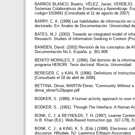
BARROS BLANCO, Beatriz; VÉLEZ, Javier; VERDEJO, Felisa
Sistemas Colaborativos de Enseñanza y Aprendizaje. Experi
codigo=1018491 (Consultada el 11 de agosto de 2007)
BARRY, C. A. (1999) Las habilidades de información en un
doctorado. En: Anales de Documentación. Universidad de
BATES, M.J. (2002): Towards an integrated model of inf
Research: Studies of Information Seeking in Context (Pr
BAWDEN, David. (2002) Revisión de los conceptos de Alfab
Documentación No.5. España. p. 361-408
BENITO MORALES, F. (1996). Del dominio de la información
programa HEBORI. Tesis doctoral. Murcia: Universidad.
BEREGER, C. y KAN, R. (1996). Definitions of Instructio
[Consultado el 18 de abril de 2006].
BETTINA, Dimai; MARTIN Ebner, “Community Without a Vis
dimai_ebner%20paper.pdf
BODKER, S. (1989). A human activity approach to user i
BODKER, S., (1991). Through The Interface: A Human Act
BONK, C. J. & REYNOLDS, T. H. (1997). Learner Centered 
In B. Khan (Ed.). Web-Based Instruction (pp. 167-178), 
BONK, C. J., & KING, K. S. (Eds.) (1998). Electronic coll
discourse. Hillsdale, NJ: Lawrence Erlbaum Associates.