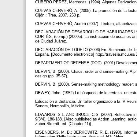
CUBERO PÉREZ, Mercedes. (1994). Algunas Derivaciones d
CUEVAS CERVERÓ, A. (2005). La promoción de la lectura 
Gijón : Trea, 2007. 253 p.
CUEVAS CERVERÓ, Aurora (2007). Lectura, alfabetización
DECLARACIÓN DE DESARROLLO DE HABILIDADES INF
CORTÉS, (comp.) (2000b). La instrucción de usuarios an
de Ciudad Juárez.
DECLARACIÓN DE TODELO (2006) En: Seminario de Trabajo 
España. [Documento electrónico] http://travesia.mcu.es
DEPARTMENT OF DEFENSE (DOD). (2001) Development of I
DERVIN, B. (2000). Chaos, order and sense-making: A pro
design (pp. 35-57).
DERVIN, B. (2000). Sense-making methodology reader: se
DEWEY, John. (1952) La búsqueda de la certeza: un estud
Educación a Distancia. Un taller organizado a la IV Reuni
Sonora, Hermosillo, México.
EDWARDS, S.L. AND BRUCE, C.S. (2002). Reflective inter
9(3/4), 180-188. [Also published as Action Learning, acti
Zuber-Skerritt, ed. (Chapter 11)]
EISENBERG, M. B.; BERKOWITZ, R. E. (1990). Informatio
Information Skills Instruction. Norwood, NJ: Ablex.