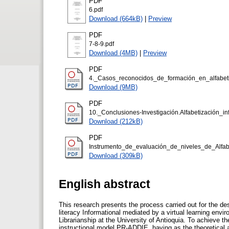
PDF
6.pdf
Download (664kB)
|
Preview
PDF
7-8-9.pdf
Download (4MB)
|
Preview
PDF
4._Casos_reconocidos_de_formación_en_alfabeti
Download (9MB)
PDF
10._Conclusiones-Investigación.Alfabetización_
Download (212kB)
PDF
Instrumento_de_evaluación_de_niveles_de_Alfabe
Download (309kB)
English abstract
This research presents the process carried out for the de
literacy Informational mediated by a virtual learning envi
Librarianship at the University of Antioquia. To achieve th
instructional model PR-ADDIE, having as the theoretical a