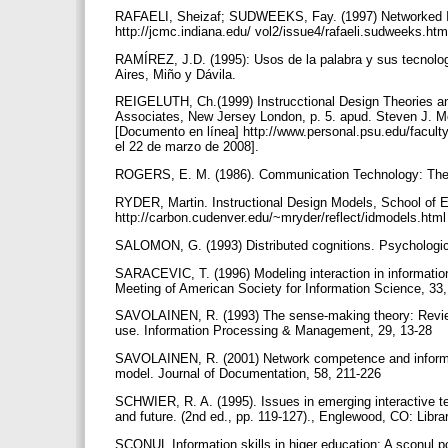
RAFAELI, Sheizaf; SUDWEEKS, Fay. (1997) Networked Int
http://jcmc.indiana.edu/ vol2/issue4/rafaeli.sudweeks.ht
RAMÍREZ, J.D. (1995): Usos de la palabra y sus tecnologí
Aires, Miño y Dávila.
REIGELUTH, Ch.(1999) Instrucctional Design Theories an
Associates, New Jersey London, p. 5. apud. Steven J. McG
[Documento en línea] http://www.personal.psu.edu/faculty
el 22 de marzo de 2008].
ROGERS, E. M. (1986). Communication Technology: The 
RYDER, Martin. Instructional Design Models, School of E
http://carbon.cudenver.edu/~mryder/reflect/idmodels.htm
SALOMON, G. (1993) Distributed cognitions. Psychologic
SARACEVIC, T. (1996) Modeling interaction in informatio
Meeting of American Society for Information Science, 33,
SAVOLAINEN, R. (1993) The sense-making theory: Reviewi
use. Information Processing & Management, 29, 13-28
SAVOLAINEN, R. (2001) Network competence and informatio
model. Journal of Documentation, 58, 211-226
SCHWIER, R. A. (1995). Issues in emerging interactive tec
and future. (2nd ed., pp. 119-127)., Englewood, CO: Libra
SCONUL Information skills in higer education: A sconul