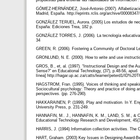
GÓMEZ-HERNÁNDEZ, José-Antonio (2007). Alfabetización 
Madrid, España. http://eprints.rclis.org/archive/00008347
GONZÁLEZ TERUEL, Aurora. (2005) Los estudios de neces
España: Ediciones Trea, 182 p.
GONZÁLEZ TORRES, J. (2006). La tecnología educativa y e
34
GREEN, R. (2006). Fostering a Community of Doctoral Lear
GRONLUND, N. E. (2000). How to write and use instruction
GROS, B., et, al. (1997). “Instructional Design and the
Sense?” en Educational Technology, (37), p.48-56, apud. 
línea] http://hagar.up.ac.za/catts/learner/peterd1/ID%20
HAGSTROM, Fran. (1995). Voices of thinking and speakin
Sociocultural psychology: Theory and practice of doing an
perspectives. (pp. 276-290).
HAKKARAINEN, P. (1999). Play and motivation. In Y. Eng
University Press, p. 231-249.
HANNAFIN, M.. J., HANNAFIN, K. M., LAND, S. M., & OLI
Educational Technology Research and Development, 45(3
HARRIS, J. (1994) Information collection activities. The
HART, Graham. (2003) Key Issues in Designing Award-Beari