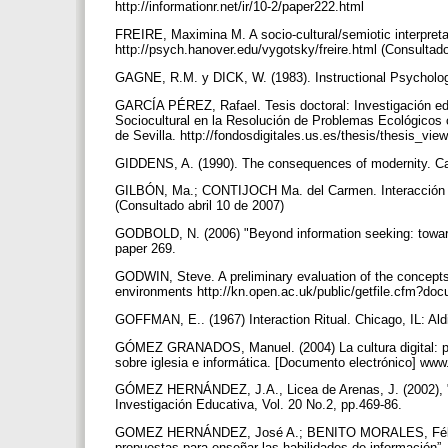
http://informationr.net/ir/10-2/paper222.html
FREIRE, Maximina M. A socio-cultural/semiotic interpret
http://psych.hanover.edu/vygotsky/freire.html (Consulta
GAGNE, R.M. y DICK, W. (1983). Instructional Psycholo
GARCÍA PÉREZ, Rafael. Tesis doctoral: Investigación edu
Sociocultural en la Resolución de Problemas Ecológicos c
de Sevilla. http://fondosdigitales.us.es/thesis/thesis_v
GIDDENS, A. (1990). The consequences of modernity. Cam
GILBÓN, Ma.; CONTIJOCH Ma. del Carmen. Interacción e 
(Consultado abril 10 de 2007)
GODBOLD, N. (2006) "Beyond information seeking: towards
paper 269.
GODWIN, Steve. A preliminary evaluation of the concepts 
environments http://kn.open.ac.uk/public/getfile.cfm?do
GOFFMAN, E.. (1967) Interaction Ritual. Chicago, IL: Al
GÓMEZ GRANADOS, Manuel. (2004) La cultura digital: pos
sobre iglesia e informática. [Documento electrónico] www
GÓMEZ HERNÁNDEZ, J.A., Licea de Arenas, J. (2002), "La
Investigación Educativa, Vol. 20 No.2, pp.469-86.
GOMEZ HERNÁNDEZ, José A.; BENITO MORALES, Félix. (20
propuestas para enseñar las habilidades de información”.