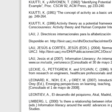
KUUTTI, K. y ARVONEN, T. (1992) “Identifying Potential
Example”, Proc. CSCW 92, ACM Press, pp 233-240.
KUUTTI, K. (1991) “The concept of activity as a basic u
pp. 249-264.
KUUTTI, K. (1996) Activity theory as a potential framewo
Consciousness: Activity theory and Human Computer Int
LAU, J. Directrices internacionales para la alfabetizació
Disponible en: http://bivir.uacj.mx/dhi/DoctosNacioInter/
LAU, JESÚS & CORTÉS, JESÚS (EDS.). (2004). Normas de 
UACJ. http://bivir.uacj.mx/DHI/PublicacionesUACJ/Doc
LAU, Jesús et al (2007). Information Literancy: An interna
www.uv.mx/usbi_ver/unesco [Consultado el 30 de mayo 
LECKIE, G., PETTIGREW, K. and SYLVAIN, C. (1996). Mode
from research on engineers, healthcare professionals and
LEONARD, K., NOH, E.K., y OREY, M. (2007). Introductio
Orey (Ed.), Emerging perspectives on learning, teaching, 
[Consultado el 1 de mayo de 2008].
LEONTIEV, A., El desarrollo del psiquismo, Akal, Madrid
LIMBERG, L. (2000) ‘Is there a relationship between info
(eds.) Information literacy around the world: advances in
Studies.