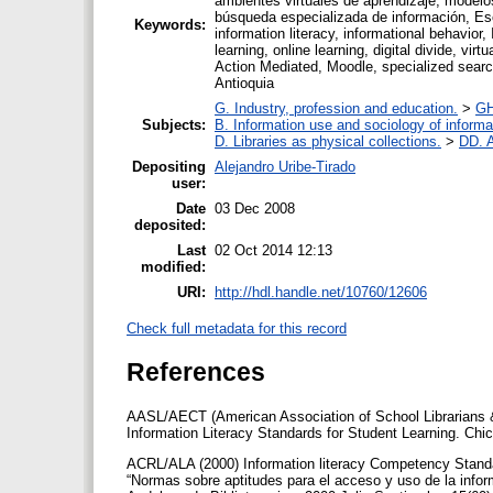
ambientes virtuales de aprendizaje, modelo
búsqueda especializada de información, Esc
Keywords:
information literacy, informational behavior,
learning, online learning, digital divide, v
Action Mediated, Moodle, specialized search
Antioquia
G. Industry, profession and education.
>
GH
Subjects:
B. Information use and sociology of informa
D. Libraries as physical collections.
>
DD. A
Depositing
Alejandro Uribe-Tirado
user:
Date
03 Dec 2008
deposited:
Last
02 Oct 2014 12:13
modified:
URI:
http://hdl.handle.net/10760/12606
Check full metadata for this record
References
AASL/AECT (American Association of School Librarians &
Information Literacy Standards for Student Learning. Chi
ACRL/ALA (2000) Information literacy Competency Stan
“Normas sobre aptitudes para el acceso y uso de la inform