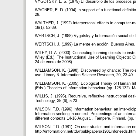
VYGOTSKY, L. S. (1979) El desarrollo de los procesos ps
WAGNER, E. D. (1994) In support of a functional definitio
29.
WALTHER, J. (1992).Interpersonal effects in computer-me
19(1): 52-89.
WERTSCH, J. (1988) Vygotsky y la formación social de 
WERTSCH, J. (1999) La mente en acción, Buenos Aires,
WILEY, D. A. (2000). Connecting learning objects to instr
Wiley (Ed.), The Instructional Use of Learning Objects: On
24 de enero de 2008)
WILLIAMSON, K. (1998). Discovered by chance: The role of
use. Library & Information Science Research, 20, 23-40.
WILLIAMSON, K. (2005). Ecological Theory of Human 
(Eds.) Theories of information behaviour (pp. 128-132). 
WILLIS, J. (1995). Recursive, reflective instructional des
Technology, 35 (6), 5-23.
WILSON, T.D. (1996) Information behaviour: an inter-dicip
Information seeking in context. Proceedings of an interna
different contexts 14-16 August, , Tampere, Finland. (pp
WILSON, T.D. (1981). On user studies and information ne
http://informationr.net/tdw/publ/papers/1981infoneeds.ht