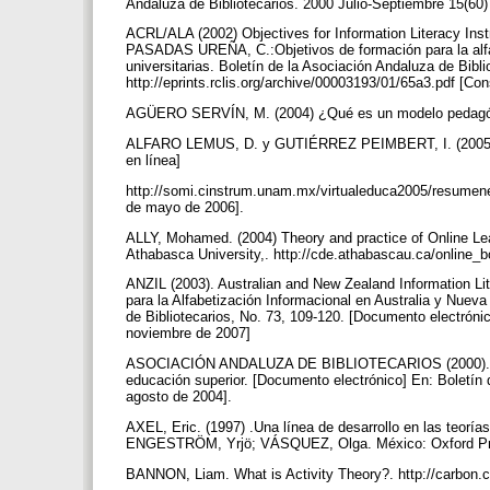
Andaluza de Bibliotecarios. 2000 Julio-Septiembre 15(60)
ACRL/ALA (2002) Objectives for Information Literacy Inst
PASADAS UREÑA, C.:Objetivos de formación para la alfab
universitarias. Boletín de la Asociación Andaluza de Bibl
http://eprints.rclis.org/archive/00003193/01/65a3.pdf [C
AGÜERO SERVÍN, M. (2004) ¿Qué es un modelo pedagógi
ALFARO LEMUS, D. y GUTIÉRREZ PEIMBERT, I. (2005). Ev
en línea]
http://somi.cinstrum.unam.mx/virtualeduca2005/resumene
de mayo de 2006].
ALLY, Mohamed. (2004) Theory and practice of Online Lea
Athabasca University,. http://cde.athabascau.ca/online_b
ANZIL (2003). Australian and New Zealand Information
para la Alfabetización Informacional en Australia y Nueva
de Bibliotecarios, No. 73, 109-120. [Documento electróni
noviembre de 2007]
ASOCIACIÓN ANDALUZA DE BIBLIOTECARIOS (2000). Norma
educación superior. [Documento electrónico] En: Boletín
agosto de 2004].
AXEL, Eric. (1997) .Una línea de desarrollo en las teoría
ENGESTRÖM, Yrjö; VÁSQUEZ, Olga. México: Oxford Pre
BANNON, Liam. What is Activity Theory?. http://carbon.c