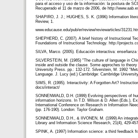
para el acceso y uso de la información: la postura de SC
Recuperado el 11 de marzo de 2006, de http://www.aab.
SHAPIRO, J. J.; HUGHES, S. K. (1996) Information literac
Review, 1.
www.educause.edu/pub/er/review/reviewarticles/31231.ht
SHEPHERD, C. (2007). A brief history of Instructional Tec
Foundations of Instructional Technology. http://projects
SILVA, Marco. (2005). Educación interactiva: enseñanza y
SILVERSTEIN, M. (1985) "The culture of language in Chin
inside and outside the clause. Some approches to theory
University Press. pp.: 132-172. Silverstein, M. 1992 "Me
Language. J. Lucy (ed.) Cambridge: Cambridge University
SIMS, R. (1995). Interactivity: A Forgotten Art? Instruct
docs/interact/
SONNENWALD, D.H. (1999) Evolving perspectives of human
information horizons. In T.D. Wilson & D. Allen (Eds.), E
International Conference on Research in Information Nee
(pp. 176-190). London: Taylor Graham.
SONNENWALD, D.H., & IIVONEN, M. (1999) An integrated 
Library and Information Science Research, 21(4), 429-45
SPINK, A. (1997) Information science: a third feedback 