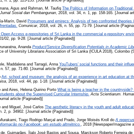
71, n. 1, pp. 125-135. [Journal article (Paginated)]
mana, Agus
and
Rahman, M. Taufiq
The Politics of Information on Traditional
urnal Sosial dan Pembangunan
, 2018, vol. 34, n. 1, pp. 158-165. [Journal ar
ía-Marín, David
Prosumers and emirecs: Analysis of two confronted theories 
frentadas.
Comunicar
, 2018, vol. 26, n. 55, pp. 71-79. [Journal article (Pagina
 Open Access e-repositories of Sri Lanka in the commercial e-repository envi
 01/02, pp. 9-28. [Journal article (Paginated)]
runaratna, Ananda
Product/Service Diversification Potentials in Academic Libr
nce of University Librarians Association of Sri Lanka (ICULA 2018), Colombo (
ele, Maddalena
and
Tarragó, Anna
YouTubers' social functions and their infl
 n. 57, pp. 71-80. [Journal article (Paginated)]
e
Art, school and museum: the analysis of an experience in art education at t
isa
, 2018, vol. 44, pp. 1-18. [Journal article (Paginated)]
e
and
Aires, Helena Quirino Porto
What is being a teacher in the countryside?
students about the Supervised Curricular Internship.
Acta Scientiarum. Huma
ournal article (Paginated)]
e
and
Miguel, José Carlos
The aesthetic literacy in the youth and adult educat
n. 2, p. 34902. [Journal article (Paginated)]
Murakami, Tiago Rodrigo Marçal
and
Prado, Jorge Moisés Kroll do
A repercus
 informação no Facebook: um estudo altmétrico.
, 2018 [Newspaper/magazine ar
 de
,
Guimarães, Ítalo José Bastos
and
Sousa, Marckson Roberto Ferreira de