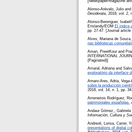
[Newspaper/magazine arti
Alonso-Arévalo, Julio
an
Desiderata
, 2018, vol. 2, 
Alonso-Berenguer, Isabel
Erislandy/EOM
El índice 
pp. 27-47. [Journal article
Alves, Mariana de Souza
nas bibliotecas comunitár
Aman, PreetKour
and
Pra
INTERNATIONAL JOURN
(Paginated)]
Amaral, Adriana
and
Salva
exploratório da interface
Amaro-Ares, Adria
,
Vega-
sobre la producción cientí
2018, vol. 14, n. 1, pp. 34
Ameneiros Rodríguez, Ro
patrimoniales españolas.
Andaur Gómez,, Gabriela
Información, Cultura y So
Andreoli, Lorisa
,
Carrer, Y
presentations of digital co