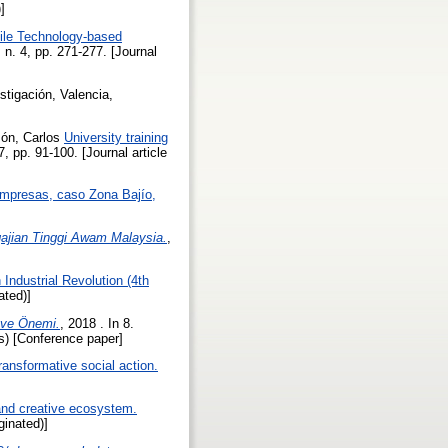
]
ile Technology-based
, n. 4, pp. 271-277. [Journal
estigación, Valencia,
ón, Carlos
University training
7, pp. 91-100. [Journal article
empresas, caso Zona Bajío,
ajian Tinggi Awam Malaysia.
,
 Industrial Revolution (4th
ated)]
 ve Önemi.
, 2018 . In 8.
s) [Conference paper]
ransformative social action.
l and creative ecosystem.
ginated)]