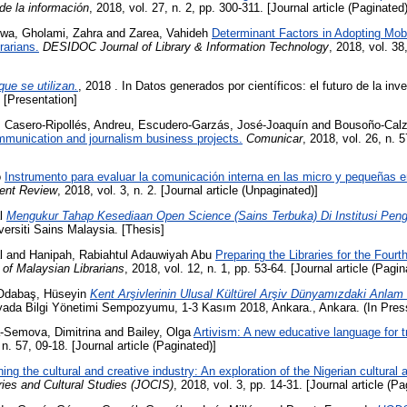
 de la información
, 2018, vol. 27, n. 2, pp. 300-311. [Journal article (Paginated)
iwa
,
Gholami, Zahra
and
Zarea, Vahideh
Determinant Factors in Adopting Mob
rarians.
DESIDOC Journal of Library & Information Technology
, 2018, vol. 38
que se utilizan.
, 2018 . In Datos generados por científicos: el futuro de la inv
 [Presentation]
,
Casero-Ripollés, Andreu
,
Escudero-Garzás, José-Joaquín
and
Bousoño-Calz
mmunication and journalism business projects.
Comunicar
, 2018, vol. 26, n. 5
o
Instrumento para evaluar la comunicación interna en las micro y pequeñas 
nt Review
, 2018, vol. 3, n. 2. [Journal article (Unpaginated)]
l
Mengukur Tahap Kesediaan Open Science (Sains Terbuka) Di Institusi Peng
versiti Sains Malaysia. [Thesis]
l
and
Hanipah, Rabiahtul Adauwiyah Abu
Preparing the Libraries for the Fourth
of Malaysian Librarians
, 2018, vol. 12, n. 1, pp. 53-64. [Journal article (Pagin
Odabaş, Hüseyin
Kent Arşivlerinin Ulusal Kültürel Arşiv Dünyamızdaki Anlam
yada Bilgi Yönetimi Sempozyumu, 1-3 Kasım 2018, Ankara., Ankara. (In Pres
-Semova, Dimitrina
and
Bailey, Olga
Artivism: A new educative language for t
 n. 57, 09-18. [Journal article (Paginated)]
ning the cultural and creative industry: An exploration of the Nigerian cultura
ries and Cultural Studies (JOCIS)
, 2018, vol. 3, pp. 14-31. [Journal article (Pa