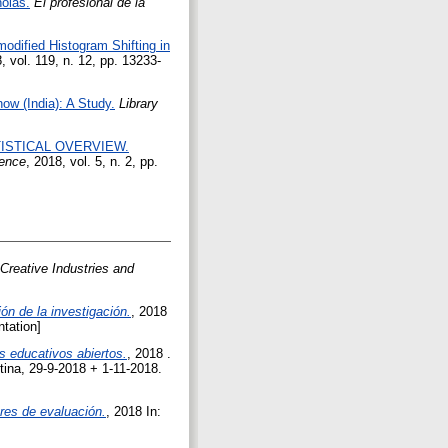
ñolas.
El profesional de la
odified Histogram Shifting in
, vol. 119, n. 12, pp. 13233-
ow (India): A Study.
Library
ISTICAL OVERVIEW.
ience
, 2018, vol. 5, n. 2, pp.
 Creative Industries and
ón de la investigación.
, 2018
tation]
os educativos abiertos.
, 2018 .
tina, 29-9-2018 + 1-11-2018.
ores de evaluación.
, 2018 In: