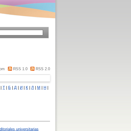
om
RSS 1.0
RSS 2.0
|
Τ
|
Б
|
Д
|
И
|
К
|
Л
|
М
|
Н
|
toriales universitarias