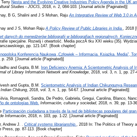
 Terry
Nesta and the Evolving Creative Industries Policy Agenda in the UK an
ultural Studies - JOCIS
, 2018, n. 2, 084-103. [Journal article (Paginated)]
nay
,
B G, Shalini
and
J S Mohan, Raju
An Integrative Review of Web 3.0 in A
nay
and
J S, Mohan Raju
A Policy Review of Public Libraries in India.
, 2018 [
rt danych do menedżerów bibliografii w bibliografiach regionalnych. Koniecz
ografie specjalne. Rozwój i otwartość. Media poczÄ tku XXI wieku (35). Wydział
Warszawskiego, pp. 121-147. [Book chapter]
ólnopolska Konferencja Naukowa „Człowiek – Informacja. Książka. Media”, Tor
, p. 259. [Journal article (Paginated)]
Madhu
and
Gupta, B.M.
Iron Deficiency Anemia: A Scientometric Analysis of 
urnal of Library Information Network and Knowledge
, 2018, vol. 3, n. 1, pp. 27-
ivesh
and
Gupta, B.M.
Scientometric Analysis of Indian Chikungunya Resear
 Indian Chikung
, 2018, vol. 3, n. 1, pp. 54-67. [Journal article (Paginated)]
ilvia
,
Romagnoli, Sandra
,
De Pedro, Gabriela
,
Gregui, Carolina
,
Blanco, Nan
eño de ontologías Web.
Información, cultura y sociedad
, 2018, n. 39, pp. 13-36
e
Participación ciudadana a través de la red de bibliotecas populares del gran
 de Información
, 2018, n. 103, pp. 1-22. [Journal article (Paginated)]
r, Andrew J.
.
Critical systems librarianship.
, 2018 In: The Politics of Theory a
ce Press, pp. 87-113. [Book chapter]