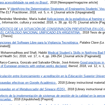
ara acessibilidade na web no Brasil.
, 2018 [Newspaper/magazine article]
aran, V
Identifying the Determination Strategies of Engineering Students’ Vo
The ELT Practitioner
, 2018, vol. 5, n. 4. [Journal article (Unpaginated)]
enéndez Menéndez, María Isabel
Aplicaciones de la estadística al framing y
.
Información, cultura y sociedad
, 2018, n. 39, pp. 61-70. [Journal article (Pa
NÓSTICO DE LA SITUACIÓN DE CONSERVACIÓN PREVENTIVA EN LOS
EL CATÁLOGO NACIONAL UNIFICADO EN ARGENTINA.
, 2018 Tesis de g
. [Thesis]
nciones del Software Libre para la Vigilancia Tecnológica.
Palabra Clave (La 
inated)]
, Mohammadhiwa
and
Shafi, Habibi
Medical Student’s Skills in Notifying B
ed Health Sci
, 2018, vol. 17, n. 4, pp. 249-254. [Journal article (Paginated)]
Marco-Cuenca, Gonzalo
and
Salvador-Oliván, José Antonio
Good practices in 
 of European projects with orphan works declared.
Ibersid
, 2018, vol. 12, n. 1
iculación entre licenciamiento y acreditación en la Educación Superior Univers
squedas efectivas en Google Académico.
, 2018 [Library instructional material
squedas en el Metabuscador del Sineace (EDS).
, 2018 [Library instructional m
efecto de la implementación de sistemas de gestión de la calidad en la perce
escuelas.
, 2018 (Unpublished) [Preprint]