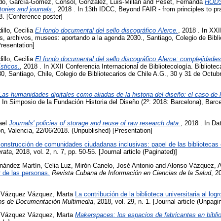
do
,
García-Gómez, Consól
,
González, Luís-Millán
and
Peset, Fernanda
HODS/
ories and journals.
, 2018 . In 13th IDCC, Beyond FAIR - from principles to pra
8. [Conference poster]
illo, Cecilia
El fondo documental del sello discográfico Alerce.
, 2018 . In XXI
as, archivos, museos: aportando a la agenda 2030., Santiago, Colegio de Bibli
resentation]
illo, Cecilia
El fondo documental del sello discográfico Alerce: complejidades
sticos.
, 2018 . In XXII Conferencia Internacional de Bibliotecología. Bibliot
0, Santiago, Chile, Colegio de Bibliotecarios de Chile A.G., 30 y 31 de Octu
Las humanidades digitales como aliadas de la historia del diseño: el caso de l
. In Simposio de la Fundación Historia del Diseño (2º: 2018: Barcelona), Barc
ael
Journals' policies of storage and reuse of raw research data.
, 2018 . In Da
ión, Valencia, 22/06/2018. (Unpublished) [Presentation]
onstrucción de comunidades ciudadanas inclusivas: papel de las bibliotecas 
rata
, 2018, vol. 2, n. 7, pp. 50-55. [Journal article (Paginated)]
nández-Martín, Celia Luz
,
Mirón-Canelo, José Antonio
and
Alonso-Vázquez, A
r de las personas.
Revista Cubana de Información en Ciencias de la Salud
, 2
d
Vázquez Vázquez, Marta
La contribución de la biblioteca universitaria al log
os de Documentación Multimedia
, 2018, vol. 29, n. 1. [Journal article (Unpagi
d
Vázquez Vázquez, Marta
Makerspaces: los espacios de fabricantes en bibli