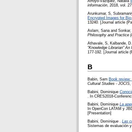
Arroyo-Vázquez, Natalia
I
información
, 2018, vol. 27
Arunkumar, S
,
Subramani
Encrypted Images for Bio
13240. [Journal article (P
Aslam, Sana
and
Sonkar,
Philosophy and Practice (e
Athavale, S
,
Kalbande, D.
“Knowledge Librarian” An 
177-192. [Journal article 
B
Babin, Sam
Book review: 
Cultural Studies - JOCIS
,
Babini, Dominique
Conocim
. In CRES2018-Conferencia
Babini, Dominique
La aper
In OpenCon LATAM y JBDU-J
[Presentation]
Babini, Dominique
.
Las c
Sistemas de evaluación y 