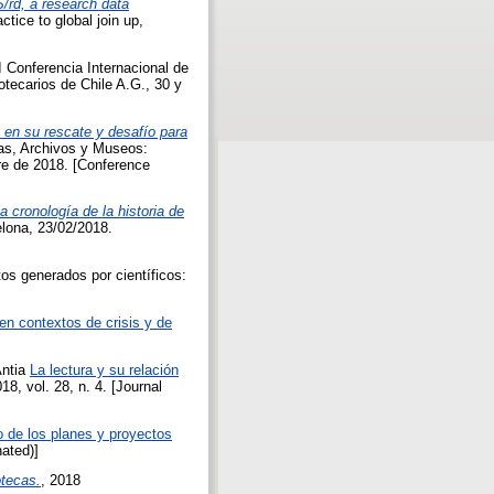
rd, a research data
ctice to global join up,
I Conferencia Internacional de
otecarios de Chile A.G., 30 y
 en su rescate y desafío para
ecas, Archivos y Museos:
bre de 2018. [Conference
a cronología de la historia de
elona, 23/02/2018.
tos generados por científicos:
en contextos de crisis y de
ntia
La lectura y su relación
018, vol. 28, n. 4. [Journal
ro de los planes y proyectos
nated)]
otecas.
, 2018