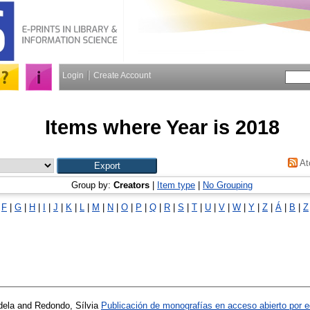
Login
Create Account
Items where Year is 2018
At
Group by:
Creators
|
Item type
|
No Grouping
|
F
|
G
|
H
|
I
|
J
|
K
|
L
|
M
|
N
|
O
|
P
|
Q
|
R
|
S
|
T
|
U
|
V
|
W
|
Y
|
Z
|
Á
|
Β
|
Ζ
dela
and
Redondo, Sílvia
Publicación de monografías en acceso abierto por edi