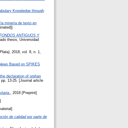
cabulary Knowledge through
 la minería de texto en
ginated)]
 FONDOS ANTIGUOS Y
rado thesis, Universidad
Plata)
, 2018, vol. 8, n. 1,
ad News Based on SPIKES
the declaration of orphan
, pp. 13-25. [Journal article
itaria.
, 2018 [Preprint]
]
aterial]
pción de calidad por parte de