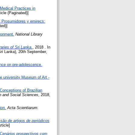
 Medical Practices in
ticle (Paginated)]
/ Prosumidores y emirecs:
ted)]
ronment.
National Library
aries of Sri Lanka.
, 2018 . In
Sri Lanka), 20th September,
uence on pre-adolescence.
he university Museum of Art -
 Conceptions of Brazilian
n and Social Sciences
, 2018,
ion.
Acta Scientiarum.
são de artigos de periódicos
ticle]
Cenários prospectivos com