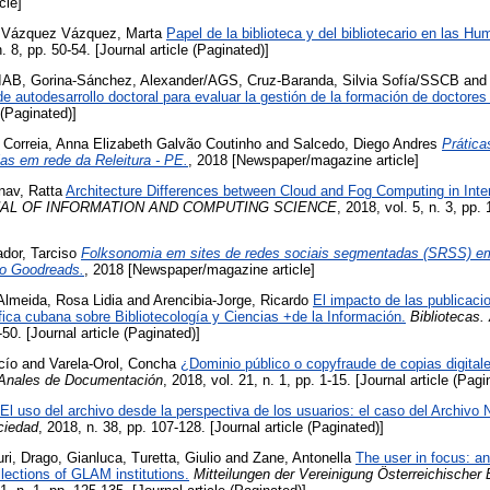
cle]
d
Vázquez Vázquez, Marta
Papel de la biblioteca y del bibliotecario en las Hu
n. 8, pp. 50-54. [Journal article (Paginated)]
/IAB
,
Gorina-Sánchez, Alexander/AGS
,
Cruz-Baranda, Silvia Sofía/SSCB
an
de autodesarrollo doctoral para evaluar la gestión de la formación de doctores
 (Paginated)]
,
Correia, Anna Elizabeth Galvão Coutinho
and
Salcedo, Diego Andres
Prática
ias em rede da Releitura - PE.
, 2018 [Newspaper/magazine article]
nav, Ratta
Architecture Differences between Cloud and Fog Computing in Inter
AL OF INFORMATION AND COMPUTING SCIENCE
, 2018, vol. 5, n. 3, pp.
dor, Tarciso
Folksonomia em sites de redes sociais segmentadas (SRSS) em
 do Goodreads.
, 2018 [Newspaper/magazine article]
Almeida, Rosa Lidia
and
Arencibia-Jorge, Ricardo
El impacto de las publicaci
fica cubana sobre Bibliotecología y Ciencias +de la Información.
Bibliotecas.
-50. [Journal article (Paginated)]
cío
and
Varela-Orol, Concha
¿Dominio público o copyfraude de copias digitale
Anales de Documentación
, 2018, vol. 21, n. 1, pp. 1-15. [Journal article (Pagi
El uso del archivo desde la perspectiva de los usuarios: el caso del Archivo N
ciedad
, 2018, n. 38, pp. 107-128. [Journal article (Paginated)]
uri
,
Drago, Gianluca
,
Turetta, Giulio
and
Zane, Antonella
The user in focus: an
llections of GLAM institutions.
Mitteilungen der Vereinigung Österreichischer 