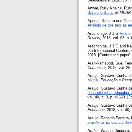
Bibliothekare
, 2018, vol. 
Anwar, Rully Khairul
,
Rus
Bandung Barat.
MIMBAR J
Aparici, Roberto
and
Garc
Análisis de dos teorías en
Arachchige, J J G
Role of
Review
, 2018, vol. 03, n.
Arachchige, J J G
and
Ka
9th International Confere
2018. [Conference paper]
Aran-Ramspott, Sue
,
Fed
Comunicar
, 2018, vol. 26,
Araujo, Gustavo Cunha d
MUnA.
Educação e Pesqu
Araujo, Gustavo Cunha d
peasant higher education 
vol. 40, n. 3, p. 41663. [J
Araujo, Gustavo Cunha d
Education
, 2018, vol. 40, 
Araujo, Ronaldo Ferreira
,
brasileiros da ciência da
Araújo, Wagner Junqueira