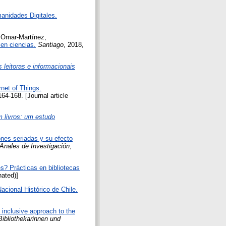
manidades Digitales.
d
Omar-Martínez,
 en ciencias.
Santiago
, 2018,
s leitoras e informacionais
net of Things.
 164-168. [Journal article
 livros: um estudo
ones seriadas y su efecto
 Anales de Investigación
,
s? Prácticas en bibliotecas
nated)]
acional Histórico de Chile.
 inclusive approach to the
Bibliothekarinnen und