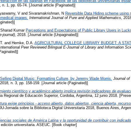
nteracción en las páginas en Facebook de las bibliotecas universitarias espa
, n. 1, pp. 65-74. [Journal article (Paginated)]
yaswamy, V
and
Sivaramakrishnan, N
Reversible Data Hiding scheme using m
-medical images.
International Journal of Pure and Applied Mathematics
, 2018
aginated)]
 Sharad Kumar
Perceptions and Expectations of Public Library Users in Luckn
-journal)
, 2018. [Journal article (Unpaginated)]
T.
and
Hemke, D.A.
AGRICULTURAL COLLEGE LIBRARY BUDGET: A STAT
International Peer Reviewed Bilingual E-Journal of Library and Information Sc
(Paginated)]
Selling Digital Music: Formatting Culture, by Jeremy Wade Morris.
Journal of
 2018, n. 3, pp. 158-159. [Journal article (Paginated)]
iento cientítico y académico abierto implica revisión indicadores de evaluaci
 Regional de Educación Superior, Cordoba, Argentina, 12 junio 2018. [Presen
tura exige principios - acceso abierto, datos abiertos, ciencia abierta, recurs
ornada sobre la Biblioteca Digital Universitaria 2018, Buenos Aires, Argen
iencias sociales de América Latina y la oportunidad de contribuir con indicad
edición universitaria. ASEUC. [Book chapter]