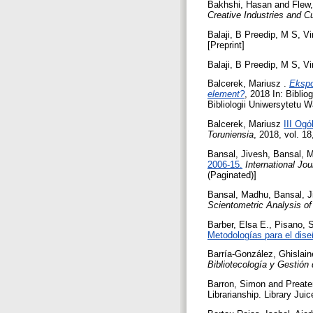
Bakhshi, Hasan
and
Flew,
Creative Industries and C
Balaji, B Preedip
,
M S, Vi
[Preprint]
Balaji, B Preedip
,
M S, Vi
Balcerek, Mariusz
.
Ekspo
element?
, 2018 In: Bibli
Bibliologii Uniwersytetu 
Balcerek, Mariusz
III Og
Toruniensia
, 2018, vol. 18
Bansal, Jivesh
,
Bansal, 
2006-15.
International Jo
(Paginated)]
Bansal, Madhu
,
Bansal, J
Scientometric Analysis of
Barber, Elsa E.
,
Pisano, S
Metodologías para el dis
Barría-González, Ghislain
Bibliotecología y Gestión
Barron, Simon
and
Preate
Librarianship. Library Jui