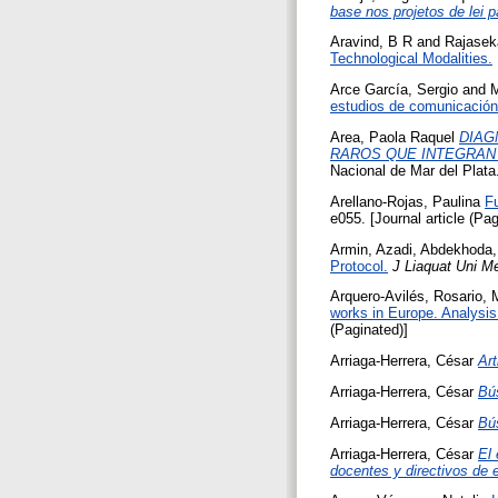
base nos projetos de lei p
Aravind, B R
and
Rajasek
Technological Modalities.
Arce García, Sergio
and
M
estudios de comunicación
Area, Paola Raquel
DIAG
RAROS QUE INTEGRAN 
Nacional de Mar del Plata
Arellano-Rojas, Paulina
Fu
e055. [Journal article (Pag
Armin, Azadi
,
Abdekhoda
Protocol.
J Liaquat Uni M
Arquero-Avilés, Rosario
,
works in Europe. Analysis
(Paginated)]
Arriaga-Herrera, César
Art
Arriaga-Herrera, César
Bú
Arriaga-Herrera, César
Bú
Arriaga-Herrera, César
El 
docentes y directivos de 