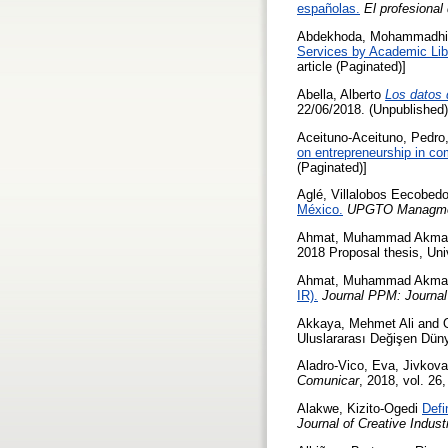
españolas.
El profesional
Abdekhoda, Mohammadh
Services by Academic Lib
article (Paginated)]
Abella, Alberto
Los datos 
22/06/2018. (Unpublished)
Aceituno-Aceituno, Pedro
on entrepreneurship in co
(Paginated)]
Aglé, Villalobos Eecobed
México.
UPGTO Managme
Ahmat, Muhammad Akma
2018 Proposal thesis, Uni
Ahmat, Muhammad Akma
IR).
Journal PPM: Journal 
Akkaya, Mehmet Ali
and
Uluslararası Değişen Dün
Aladro-Vico, Eva
,
Jivkova
Comunicar
, 2018, vol. 26,
Alakwe, Kizito-Ogedi
Defi
Journal of Creative Indust