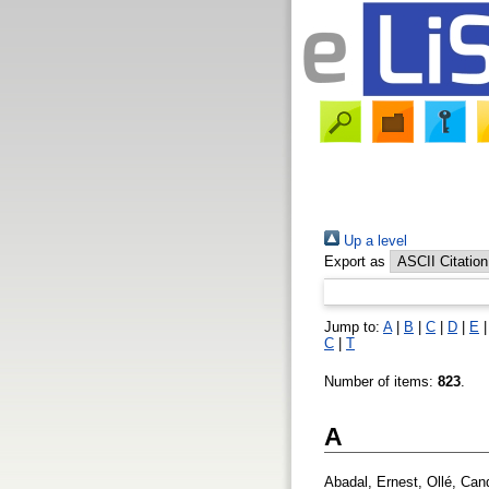
Up a level
Export as
Jump to:
A
|
B
|
C
|
D
|
E
С
|
Т
Number of items:
823
.
A
Abadal, Ernest
,
Ollé, Can