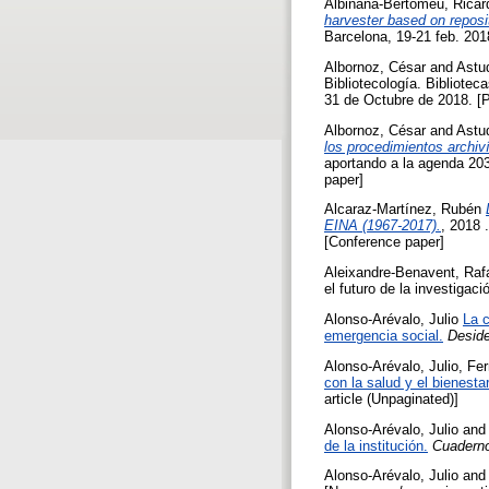
Albiñana-Bertomeu, Ricar
harvester based on reposit
Barcelona, 19-21 feb. 201
Albornoz, César
and
Astud
Bibliotecología. Bibliotec
31 de Octubre de 2018. [P
Albornoz, César
and
Astud
los procedimientos archiví
aportando a la agenda 203
paper]
Alcaraz-Martínez, Rubén
EINA (1967-2017).
, 2018 
[Conference paper]
Aleixandre-Benavent, Raf
el futuro de la investigac
Alonso-Arévalo, Julio
La c
emergencia social.
Deside
Alonso-Arévalo, Julio
,
Fer
con la salud y el bienesta
article (Unpaginated)]
Alonso-Arévalo, Julio
an
de la institución.
Cuadern
Alonso-Arévalo, Julio
an