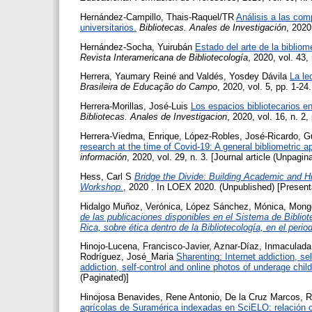
Hernández-Campillo, Thais-Raquel/TR
Análisis a las com
universitarios.
Bibliotecas. Anales de Investigación
, 2020
Hernández-Socha, Yuirubán
Estado del arte de la biblio
Revista Interamericana de Bibliotecología
, 2020, vol. 43, 
Herrera, Yaumary Reiné
and
Valdés, Yosdey Dávila
La le
Brasileira de Educação do Campo
, 2020, vol. 5, pp. 1-24.
Herrera-Morillas, José-Luis
Los espacios bibliotecarios en
Bibliotecas. Anales de Investigacion
, 2020, vol. 16, n. 2,
Herrera-Viedma, Enrique
,
López-Robles, José-Ricardo
,
Gu
research at the time of Covid-19: A general bibliometric
información
, 2020, vol. 29, n. 3. [Journal article (Unpagin
Hess, Carl S
Bridge the Divide: Building Academic and H
Workshop.
, 2020 . In LOEX 2020. (Unpublished) [Present
Hidalgo Muñoz, Verónica
,
López Sánchez, Mónica
,
Mong
de las publicaciones disponibles en el Sistema de Bibli
Rica, sobre ética dentro de la Bibliotecología, en el perio
Hinojo-Lucena, Francisco-Javier
,
Aznar-Díaz, Inmaculada
Rodríguez, José_Maria
Sharenting: Internet addiction, se
addiction, self-control and online photos of underage child
(Paginated)]
Hinojosa Benavides, Rene Antonio
,
De la Cruz Marcos, R
agrícolas de Suramérica indexadas en SciELO: relación co