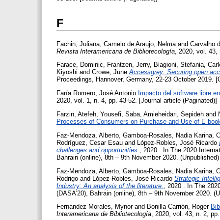
F
Fachin, Juliana
,
Camelo de Araujo, Nelma
and
Carvalho 
Revista Interamericana de Bibliotecología
, 2020, vol. 43, 
Farace, Dominic
,
Frantzen, Jerry
,
Biagioni, Stefania
,
Carl
Kiyoshi
and
Crowe, June
Accessgrey: Securing open acces
Proceedings, Hannover, Germany, 22-23 October 2019. [
Faría Romero, José Antonio
Impacto del software libre en
2020, vol. 1, n. 4, pp. 43-52. [Journal article (Paginated)]
Farzin, Atefeh
,
Yousefi, Saba
,
Amieheidari, Sepideh
and
Processes of Consumers on Purchase and Use of E-boo
Faz-Mendoza, Alberto
,
Gamboa-Rosales, Nadia Karina
,
C
Rodríguez, Cesar Esau
and
López-Robles, José Ricardo
challenges and opportunities.
, 2020 . In The 2020 Intern
Bahrain (online), 8th – 9th November 2020. (Unpublished)
Faz-Mendoza, Alberto
,
Gamboa-Rosales, Nadia Karina
,
C
Rodrigo
and
López-Robles, José Ricardo
Strategic Intel
Industry: An analysis of the literature.
, 2020 . In The 202
(DASA'20), Bahrain (online), 8th – 9th November 2020. (
Fernandez Morales, Mynor
and
Bonilla Carrión, Roger
Bib
Interamericana de Bibliotecología
, 2020, vol. 43, n. 2, pp