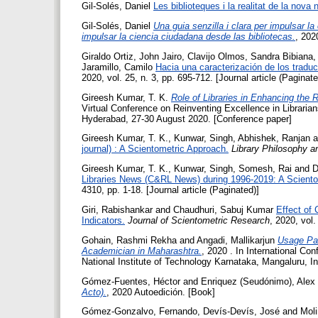
Gil-Solés, Daniel
Les biblioteques i la realitat de la nova 
Gil-Solés, Daniel
Una guia senzilla i clara per impulsar l
impulsar la ciencia ciudadana desde las bibliotecas.
, 202
Giraldo Ortiz, John Jairo
,
Clavijo Olmos, Sandra Bibiana
Jaramillo, Camilo
Hacia una caracterización de los traduc
2020, vol. 25, n. 3, pp. 695-712. [Journal article (Paginate
Gireesh Kumar, T. K.
Role of Libraries in Enhancing the 
Virtual Conference on Reinventing Excellence in Librari
Hyderabad, 27-30 August 2020. [Conference paper]
Gireesh Kumar, T. K.
,
Kunwar, Singh
,
Abhishek, Ranjan
a
journal) : A Scientometric Approach.
Library Philosophy an
Gireesh Kumar, T. K.
,
Kunwar, Singh
,
Somesh, Rai
and
D
Libraries News (C&RL News) during 1996-2019: A Sciento
4310, pp. 1-18. [Journal article (Paginated)]
Giri, Rabishankar
and
Chaudhuri, Sabuj Kumar
Effect of
Indicators.
Journal of Scientometric Research
, 2020, vol.
Gohain, Rashmi Rekha
and
Angadi, Mallikarjun
Usage Pat
Academician in Maharashtra.
, 2020 . In International Co
National Institute of Technology Karnataka, Mangaluru, I
Gómez-Fuentes, Héctor
and
Enriquez (Seudónimo), Alex
Acto).
, 2020 Autoedición. [Book]
Gómez-Gonzalvo, Fernando
,
Devís-Devís, José
and
Moli