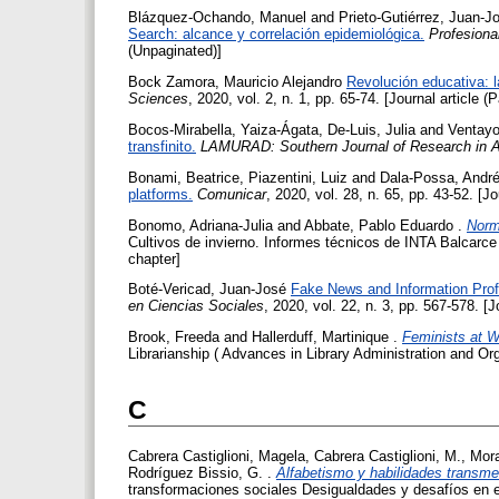
Blázquez-Ochando, Manuel
and
Prieto-Gutiérrez, Juan-J
Search: alcance y correlación epidemiológica.
Profesiona
(Unpaginated)]
Bock Zamora, Mauricio Alejandro
Revolución educativa: 
Sciences
, 2020, vol. 2, n. 1, pp. 65-74. [Journal article (
Bocos-Mirabella, Yaiza-Ágata
,
De-Luis, Julia
and
Ventayo
transfinito.
LAMURAD: Southern Journal of Research in A
Bonami, Beatrice
,
Piazentini, Luiz
and
Dala-Possa, Andr
platforms.
Comunicar
, 2020, vol. 28, n. 65, pp. 43-52. [Jo
Bonomo, Adriana-Julia
and
Abbate, Pablo Eduardo
.
Norm
Cultivos de invierno. Informes técnicos de INTA Balcarc
chapter]
Boté-Vericad, Juan-José
Fake News and Information Prof
en Ciencias Sociales
, 2020, vol. 22, n. 3, pp. 567-578. [J
Brook, Freeda
and
Hallerduff, Martinique
.
Feminists at W
Librarianship ( Advances in Library Administration and Org
C
Cabrera Castiglioni, Magela, Cabrera Castiglioni, M.
,
Mora
Rodríguez Bissio, G.
.
Alfabetismo y habilidades transm
transformaciones sociales Desigualdades y desafíos en el