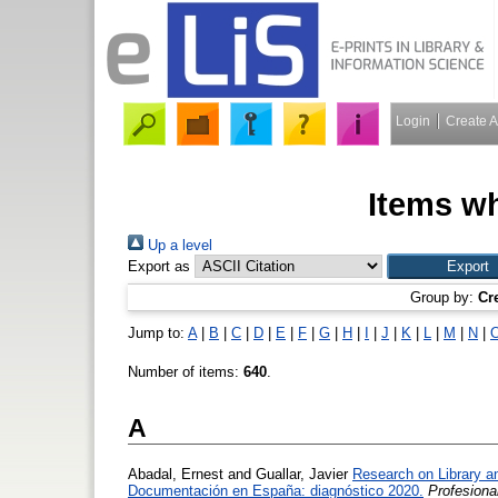
Login
Create 
Items wh
Up a level
Export as
Group by:
Cr
Jump to:
A
|
B
|
C
|
D
|
E
|
F
|
G
|
H
|
I
|
J
|
K
|
L
|
M
|
N
|
Number of items:
640
.
A
Abadal, Ernest
and
Guallar, Javier
Research on Library a
Documentación en España: diagnóstico 2020.
Profesiona