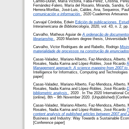
Carrillo-Durán, María Victoria
,
Faba-Pérez, Cristina
,
Pérez
Fernández-Falero, María del Rosario
,
Miranda, Sandra
,
G
Herrera-Morillas, José-Luis
,
Caldes, Ana
,
Sequeiros, Pau
comunicación e información.
, 2020 Cuadernos Artesanos
Carvajal Córdoba, Edwin
Edición de publicaciones. Estud
Interamericana de Bibliotecología
, 2020, vol. 43, n. 2, pp
Carvalho, Matheus Aguiar de
A ordenação de documentos 
librarianship.
, 2020 Masters degree thesis, Universidade 
Carvalho, Victor Rodrigues de
and
Rabello, Rodrigo
Misin
materialidade de processos na construção de enunciados
Casas-Valadez, Mariano Alberto
,
Faz-Mendoza, Alberto
,
Rosales, Nadia Karina
and
López-Robles, José Ricardo
R
Management approach: A science mapping from 2007 to 
Intelligence for Informatics, Computing and Technologies
paper]
Casas-Valadez, Mariano Alberto
,
Faz-Mendoza, Alberto
,
Rosales, Nadia Karina
and
López-Robles, José Ricardo
D
bibliometric analysis.
, 2020 . In The 2020 International 
(online), 8th – 9th November 2020. (Unpublished) [Confer
Casas-Valadez, Mariano Alberto
,
Faz-Mendoza, Alberto
,
Rosales, Nadia Karina
and
López-Robles, José Ricardo
T
content analysis of published articles between 2007 and 
Business and Industry: Way Towards a Sustainable Econo
[Conference paper]