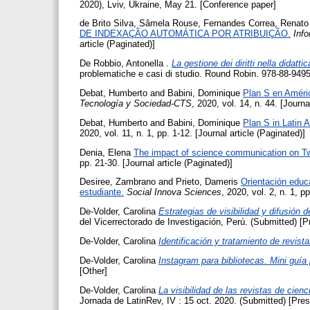
2020), Lviv, Ukraine, May 21. [Conference paper]
de Brito Silva, Sâmela Rouse
,
Fernandes Correa, Renato
DE INDEXAÇÃO AUTOMÁTICA POR ATRIBUIÇÃO.
Inf
article (Paginated)]
De Robbio, Antonella
.
La gestione dei diritti nella didatti
problematiche e casi di studio. Round Robin. 978-88-949
Debat, Humberto
and
Babini, Dominique
Plan S en Améric
Tecnología y Sociedad-CTS
, 2020, vol. 14, n. 44. [Journa
Debat, Humberto
and
Babini, Dominique
Plan S in Latin 
2020, vol. 11, n. 1, pp. 1-12. [Journal article (Paginated)]
Denia, Elena
The impact of science communication on Tw
pp. 21-30. [Journal article (Paginated)]
Desiree, Zambrano
and
Prieto, Dameris
Orientación educ
estudiante.
Social Innova Sciences
, 2020, vol. 2, n. 1, p
De-Volder, Carolina
Estrategias de visibilidad y difusión d
del Vicerrectorado de Investigación, Perú. (Submitted) [P
De-Volder, Carolina
Identificación y tratamiento de revist
De-Volder, Carolina
Instagram para bibliotecas. Mini guía p
[Other]
De-Volder, Carolina
La visibilidad de las revistas de cie
Jornada de LatinRev, IV : 15 oct. 2020. (Submitted) [Pres