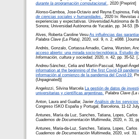
durante la programación computacional.
, 2020 [Preprint]
Alonso-Gamboa, Jose-Octavio
and
Reyna Espinosa, Feli
de ciencias sociales y humanidades.
, 2020 In: Revistas
experiencias y expectativas. Universidad Autónoma de Ba
Sonora; Universidad Autónoma de Yucatán, pp. 34-53. [B
Alves, Roberta Caroline Vesu
As influências das garantias
Palabra Clave (La Plata)
, 2020, vol. 9, n. 2, e088. [Journa
Andrés, Gonzalo
,
Cortassa Amadio, Carina
,
Wursten, An
acceso abierto: una mirada socio-tecnológica. Estudio de 
Información, cultura y sociedad
, 2020, n. 42, pp. 35-52. [
Andreu-Sánchez, Celia
and
Martín-Pascual, Miguel-Ángel
information at the beginning of the first Covid-19 pande
información al comienzo de la pandemia del Covid-19.
Pr
(Unpaginated)]
Angelozzi, Silvina Marcela
La gestión de datos de investi
universitarias y científicas argentinas.
Palabra Clave (La 
Anton, Laura
and
Guallar, Javier
Análisis de los servicios
Congreso ISKO España y Portugal, Barcelona, 11-12 July
Antunes, María da Luz
,
Sanches, Tatiana
,
Lopes, Carlos
Cuadernos de Documentación Multimedia
, 2020, n. 31, p
Antunes, Maria-da-Luz
,
Sanches, Tatiana
,
Lopes, Carlos
Cuadernos de Documentación Multimedia
, 2020, vol. 31.