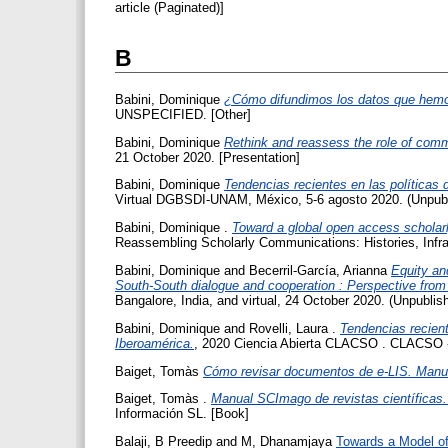
article (Paginated)]
B
Babini, Dominique
¿Cómo difundimos los datos que hemos 
UNSPECIFIED. [Other]
Babini, Dominique
Rethink and reassess the role of com
21 October 2020. [Presentation]
Babini, Dominique
Tendencias recientes en las políticas 
Virtual DGBSDI-UNAM, México, 5-6 agosto 2020. (Unpubli
Babini, Dominique
.
Toward a global open access scholar
Reassembling Scholarly Communications: Histories, Infra
Babini, Dominique
and
Becerril-García, Arianna
Equity an
South-South dialogue and cooperation : Perspective from
Bangalore, India, and virtual, 24 October 2020. (Unpublis
Babini, Dominique
and
Rovelli, Laura
.
Tendencias recient
Iberoamérica.
, 2020 Ciencia Abierta CLACSO . CLACSO -
Baiget, Tomàs
Cómo revisar documentos de e-LIS. Manual
Baiget, Tomàs
.
Manual SCImago de revistas científicas. 
Información SL. [Book]
Balaji, B Preedip
and
M, Dhanamjaya
Towards a Model of