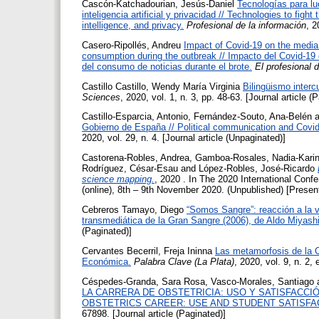
Cascón-Katchadourian, Jesús-Daniel
Tecnologías para lu
inteligencia artificial y privacidad // Technologies to figh
intelligence, and privacy.
Profesional de la información
, 2
Casero-Ripollés, Andreu
Impact of Covid-19 on the med
consumption during the outbreak // Impacto del Covid-1
del consumo de noticias durante el brote.
El profesional 
Castillo Castillo, Wendy María Virginia
Bilingüismo intercu
Sciences
, 2020, vol. 1, n. 3, pp. 48-63. [Journal article (
Castillo-Esparcia, Antonio
,
Fernández-Souto, Ana-Belén
a
Gobierno de España // Political communication and Covid
2020, vol. 29, n. 4. [Journal article (Unpaginated)]
Castorena-Robles, Andrea
,
Gamboa-Rosales, Nadia-Kari
Rodríguez, César-Esau
and
López-Robles, José-Ricardo
science mapping.
, 2020 . In The 2020 International Con
(online), 8th – 9th November 2020. (Unpublished) [Present
Cebreros Tamayo, Diego
“Somos Sangre”: reacción a la vi
transmediática de la Gran Sangre (2006), de Aldo Miyashi
(Paginated)]
Cervantes Becerril, Freja Ininna
Las metamorfosis de la Co
Económica.
Palabra Clave (La Plata)
, 2020, vol. 9, n. 2,
Céspedes-Granda, Sara Rosa
,
Vasco-Morales, Santiago
LA CARRERA DE OBSTETRICIA: USO Y SATISFACCIÓ
OBSTETRICS CAREER: USE AND STUDENT SATISFA
67898. [Journal article (Paginated)]