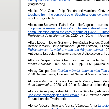
During the Covid-19 Pandemic.
International Journal of 
(Paginated)]
Alcolea-Díaz, Gema
,
Reig, Ramón
and
Mancinas-Chávez
teachers from the perspective of Structural Consideration
article (Paginated)]
Aleixandre-Benavent, Rafael
,
Castelló-Cogollos, Lourdes
los primeros meses de Covid-19. Infodemia, desinformació
communication during the early months of Covid-19: infode
Profesional de la información
, 2020, vol. 29, n. 4. [Journa
Alfaro López, Héctor Guillermo
,
Fernández Franco, Claud
Betancur Marín, Darío Alexander
,
Quiroz Estrada, Juliana
Publicaciones. La edición como una diáspora cultural.
, 2
Antioquia. Escuela Interamericana de Bibliotecología. [B
Alfonso Quispe, Carlos Alberto
and
Sánchez de la Flor, G
Innova Sciences
, 2020, vol. 1, n. 3, pp. 64-68. [Journal a
Alhuay-Quispe, Joel
Calidad editorial, impacto científico
2020 Degree thesis, Universidad Nacional Mayor de San 
Almansa-Martínez, Ana
and
Fernández-Souto, Ana-Belén
de la información
, 2020, vol. 29, n. 3. [Journal article (U
Alonso Berenguer, Isabel/ IAB
,
Gorina Sánchez, Alexand
una clase metodológica instructiva?
ROCA revista científ
[Journal article (Paginated)]
Alonso-Arévalo, Julio
and
Alonso-Vázquez, Antia
Estudio 