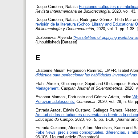
Duque Cardona, Natalia
Funciones culturales o simbólicas
Revista Interamericana de Bibliotecología
, 2020, vol. 43, 
Duque Cardona, Natalia
,
Rodríguez Gómez, Hilda Mar
an
revisión de la literatura (School Library and Educational Q
Bibliotecología y Documentación
, 2020, vol. 1, pp. 1-38. 
Duzbenova, Alyenda
“Possibilities of applying workflow a
(Unpublished) [Dataset]
E
Ekaterine Miriam Fergusson Ramírez, EMFR
,
Isabel Alo
didáctica para perfeccionar las habilidades investigativa
Elahi, Alireza
,
Gholampour, Sajad
and
Gholampour, Behz
Management.
Caspian Journal of Scientometrics
, 2020, v
Escobar-Mamani, Fortunato
and
Gómez-Arteta, Indira
Wha
Peruvian adolescents.
Comunicar
, 2020, vol. 28, n. 65, p
Estrada Araoz, Edwin Gustavo
,
Gallegos Ramos, Néstor 
Actitud de los estudiantes universitarios frente a la edu
Educação do Campo
, 2020, vol. 5, pp. 1-19. [Journal arti
Estrada-Cuzcano, Alonso
,
Alfaro-Mendives, Karen
and
Sa
Fake News: precisiones conceptuales, diferencias, simili
93-106. [Journal article (Paginated)]