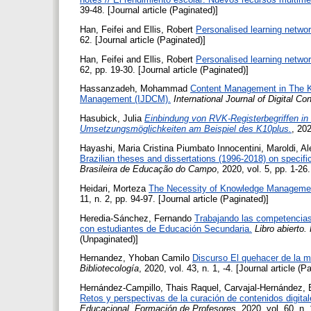
39-48. [Journal article (Paginated)]
Han, Feifei
and
Ellis, Robert
Personalised learning networ
62. [Journal article (Paginated)]
Han, Feifei
and
Ellis, Robert
Personalised learning networ
62, pp. 19-30. [Journal article (Paginated)]
Hassanzadeh, Mohammad
Content Management in The Kn
Management (IJDCM).
International Journal of Digital 
Hasubick, Julia
Einbindung von RVK-Registerbegriffen in
Umsetzungsmöglichkeiten am Beispiel des K10plus.
, 20
Hayashi, Maria Cristina Piumbato Innocentini
,
Maroldi, A
Brazilian theses and dissertations (1996-2018) on specific
Brasileira de Educação do Campo
, 2020, vol. 5, pp. 1-26.
Heidari, Morteza
The Necessity of Knowledge Management
11, n. 2, pp. 94-97. [Journal article (Paginated)]
Heredia-Sánchez, Fernando
Trabajando las competencias
con estudiantes de Educación Secundaria.
Libro abierto.
(Unpaginated)]
Hernandez, Yhoban Camilo
Discurso El quehacer de la m
Bibliotecología
, 2020, vol. 43, n. 1, -4. [Journal article (P
Hernández-Campillo, Thais Raquel
,
Carvajal-Hernández, 
Retos y perspectivas de la curación de contenidos digital
Educacional. Formación de Profesores
, 2020, vol. 60, n.