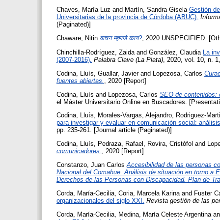
Chaves, María Luz
and
Martín, Sandra Gisela
Gestión de
Universitarias de la provincia de Córdoba (ABUC).
Inform
(Paginated)]
Chaware, Nitin
वाचन म्हणजे काय?
, 2020 UNSPECIFIED. [Oth
Chinchilla-Rodríguez, Zaida
and
González, Claudia
La inv
(2007-2016).
Palabra Clave (La Plata)
, 2020, vol. 10, n. 1
Codina, Lluís
,
Guallar, Javier
and
Lopezosa, Carlos
Curac
fuentes abiertas.
, 2020 [Report]
Codina, Lluís
and
Lopezosa, Carlos
SEO de contenidos: 
el Máster Universitario Online en Buscadores. [Presentat
Codina, Lluís
,
Morales-Vargas, Alejandro
,
Rodriguez-Mart
para investigar y evaluar en comunicación social: análisi
pp. 235-261. [Journal article (Paginated)]
Codina, Lluís
,
Pedraza, Rafael
,
Rovira, Cristòfol
and
Lope
comunicadores.
, 2020 [Report]
Constanzo, Juan Carlos
Accesibilidad de las personas co
Nacional del Comahue. Análisis de situación en torno a E
Derechos de las Personas con Discapacidad. Plan de Tra
Corda, María-Cecilia
,
Coria, Marcela Karina
and
Fuster C
organizacionales del siglo XXI.
Revista gestión de las pe
Corda, María-Cecilia
,
Medina, María Celeste Argentina
a