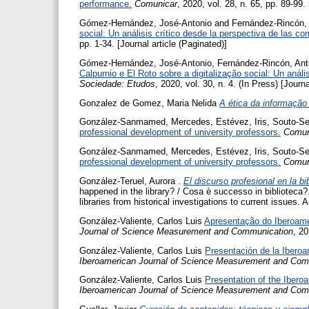
performance.
Comunicar
, 2020, vol. 28, n. 65, pp. 89-99. 
Gómez-Hernández, José-Antonio
and
Fernández-Rincón, 
social: Un análisis crítico desde la perspectiva de las co
pp. 1-34. [Journal article (Paginated)]
Gómez-Hernández, José-Antonio
,
Fernández-Rincón, Ant
Calpurnio e El Roto sobre a digitalização social: Un análi
Sociedade: Etudos
, 2020, vol. 30, n. 4. (In Press) [Journ
Gonzalez de Gomez, Maria Nelida
A ética da informação d
González-Sanmamed, Mercedes
,
Estévez, Iris
,
Souto-Sei
professional development of university professors.
Comun
González-Sanmamed, Mercedes
,
Estévez, Iris
,
Souto-Sei
professional development of university professors.
Comun
González-Teruel, Aurora
.
El discurso profesional en la bi
happened in the library? / Cosa è successo in biblioteca?. 
libraries from historical investigations to current issues.
González-Valiente, Carlos Luis
Apresentação do Iberoam
Journal of Science Measurement and Communication
, 20
González-Valiente, Carlos Luis
Presentación de la Ibero
Iberoamerican Journal of Science Measurement and Com
González-Valiente, Carlos Luis
Presentation of the Iber
Iberoamerican Journal of Science Measurement and Com