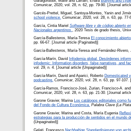
Garaigordobil, Maite
and
Larrain, Enara
Bullying and cybe
Comunicar
, 2020, vol. 28, n. 62, pp. 79-90. [Journal artic
Garcés-Prettel, Miguel
,
Santoya-Montes, Yanin
and
Jimén
school violence.
Comunicar
, 2020, vol. 28, n. 63, pp. 77-
García, Cintia Mariel
Software libre y de código abierto 
Nacionales argentinos.
, 2020 Tesis de grado thesis, Univ
García-Ballesteros, María-Teresa
El conocimiento abierto 
pp. 66-67. [Journal article (Paginated)]
García-Ballesteros, María-Teresa
and
Fernández-Rivero, 
García-Marín, David
Infodemia global. Desórdenes informat
infodemic: Information disorders, false narratives, and fa
vol. 29, n. 4. [Journal article (Unpaginated)]
García-Marín, David
and
Aparici, Roberto
Domesticated vo
podcasting.
Comunicar
, 2020, vol. 28, n. 63, pp. 97-107. 
García-Ramos, Francisco-José
,
Zurian, Francisco-A.
an
Comunicar
, 2020, vol. 28, n. 63, pp. 21-30. [Journal artic
Garone Gravier, Marina
Los catálogos editoriales como fue
del Fondo de Cultura Económica.
Palabra Clave (La Plata
Garone Gravier, Marina
and
Costa, María Eugenia
Reflexi
estrategias para la producción de sentidos en el mundo del
(Unpaginated)]
Gelati, Francesco
Nachhaltige Standardisierung von arc