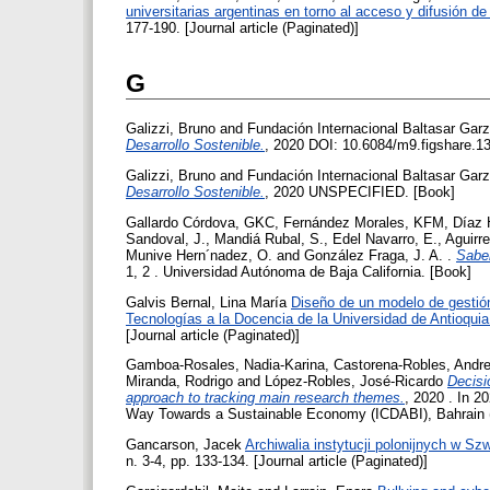
universitarias argentinas en torno al acceso y difusión de l
177-190. [Journal article (Paginated)]
G
Galizzi, Bruno
and
Fundación Internacional Baltasar Ga
Desarrollo Sostenible.
, 2020 DOI: 10.6084/m9.figshare.1
Galizzi, Bruno
and
Fundación Internacional Baltasar Ga
Desarrollo Sostenible.
, 2020 UNSPECIFIED. [Book]
Gallardo Córdova, GKC
,
Fernández Morales, KFM
,
Díaz 
Sandoval, J.
,
Mandiá Rubal, S.
,
Edel Navarro, E.
,
Aguirre
Munive Hern´nadez, O.
and
González Fraga, J. A.
.
Saber
1, 2 . Universidad Autónoma de Baja California. [Book]
Galvis Bernal, Lina María
Diseño de un modelo de gestión
Tecnologías a la Docencia de la Universidad de Antioquia
[Journal article (Paginated)]
Gamboa-Rosales, Nadia-Karina
,
Castorena-Robles, Andr
Miranda, Rodrigo
and
López-Robles, José-Ricardo
Decisi
approach to tracking main research themes.
, 2020 . In 2
Way Towards a Sustainable Economy (ICDABI), Bahrain (on
Gancarson, Jacek
Archiwalia instytucji polonijnych w Szw
n. 3-4, pp. 133-134. [Journal article (Paginated)]