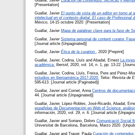
Guallar, Javier
Curación de contenidos: técnicas y ejempl
[Presentation]
Guallar, Javier
El punto de vista de un editor en torno al
intelectual en el contexto digital. El caso de Profesional 
México, 14-15 octubre 2020. [Presentation]
Guallar, Javier
Mapa de palabras clave para la fase de Se
Guallar, Javier
Sistema personal de content curator. Fase
[Journal article (Unpaginated)]
Guallar, Javier
Ética de la curation.
, 2020 [Preprint]
Guallar, Javier
,
Codina, Lluís
and
Abadal, Ernest
La inves
académica.
Ibersid
, 2020, vol. 14, n. 1, pp. 13-22. [Journa
Guallar, Javier
,
Codina, Lluís
,
Freixa, Pere
and
Pérez-Mon
estudios en Iberoamérica 2017-2020.
Telos: Revista de E
595-613. [Journal article (Paginated)]
Guallar, Javier
and
Cornet, Anna
Centros de documentació
44. [Journal article (Unpaginated)]
Guallar, Javier
,
López-Robles, José-Ricardo
,
Abadal, Ern
españolas de Documentación en Web of Science: análisis 
información
, 2020, vol. 29, n. 6. [Journal article (Unpagin
Guallar, Javier
and
Soriano, Dolors
Comunicació Social Me
Universitat de Barcelona, Barcelona, Marzo 2020. (Unpubl
Guallar, Javier
and
Traver, Paula
Curación de contenidos 