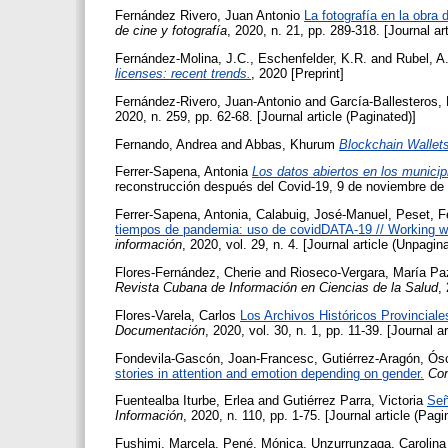
Fernández Rivero, Juan Antonio
La fotografía en la obra
de cine y fotografía
, 2020, n. 21, pp. 289-318. [Journal ar
Fernández-Molina, J.C.
,
Eschenfelder, K.R.
and
Rubel, A
licenses: recent trends.
, 2020 [Preprint]
Fernández-Rivero, Juan-Antonio
and
García-Ballesteros,
2020, n. 259, pp. 62-68. [Journal article (Paginated)]
Fernando, Andrea
and
Abbas, Khurum
Blockchain Wallets
Ferrer-Sapena, Antonia
Los datos abiertos en los municip
reconstrucción después del Covid-19, 9 de noviembre de 
Ferrer-Sapena, Antonia
,
Calabuig, José-Manuel
,
Peset, F
tiempos de pandemia: uso de covidDATA-19 // Working wi
información
, 2020, vol. 29, n. 4. [Journal article (Unpagin
Flores-Fernández, Cherie
and
Rioseco-Vergara, María Pa
Revista Cubana de Información en Ciencias de la Salud
,
Flores-Varela, Carlos
Los Archivos Históricos Provincial
Documentación
, 2020, vol. 30, n. 1, pp. 11-39. [Journal a
Fondevila-Gascón, Joan-Francesc
,
Gutiérrez-Aragón, Ós
stories in attention and emotion depending on gender.
Co
Fuentealba Iturbe, Erlea
and
Gutiérrez Parra, Victoria
Señ
Información
, 2020, n. 110, pp. 1-75. [Journal article (Pagi
Fushimi, Marcela
,
Pené, Mónica
,
Unzurrunzaga, Carolina