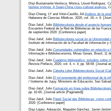
Díaz-Bustamante-Ventisca, Mónica
,
Llovet-Rodríguez, C
fashion stylings: A Spain-China cross-cultural analysis.
C
Díaz-Chieng, LY
and
Vitón-Castillo, AA
Análisis de la pro
Habanera de Ciencias Médicas
, 2020, vol. 19, n. 6. [Jour
Díaz-Jatuf, Julio
Bibliotecología desde el aspecto huma
Encuentro Federal de la Red de Bibliotecas de las Fuer
de septiembre 2020. [Conference paper]
Díaz-Jatuf, Julio
Bibliotecología social en la Universidad 
Instituto de Información de la Facultad de Información y
Díaz-Jatuf, Julio
Comunidades vulnerables en relación a l
Informação e Biblioteconomia, Minas Gerais, Brasil, 11 
Díaz-Jatuf, Julio
Cuaderno bibliográfico: estudios sobre m
Revista Prefacio
, 2020, vol. 4, n. 4, pp. 58-59. [Journal a
Díaz-Jatuf, Julio
Cátedra Libre Bibliotecología Social (C
Díaz-Jatuf, Julio
El rol emergente del profesional de la i
/ Gobierno de Jujuy. Ministerio de Educación, San Salvad
Díaz-Jatuf, Julio
Formación en línea sobre Bibliotecologí
pp. 62-65. [Journal article (Paginated)]
Díaz-Jatuf, Julio
Papel Social das Bibliotecas: como con
2020. [Conference paper]
Díaz-López, Adoración
,
Maquilón-Sánchez, Javier-Jerón