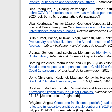
Profiles, supervision and technological stress.
Comunicar
Díaz-Rodríguez, YL
,
Rodríguez-Venegas, EC
,
Vitón-Casti
sobre COVID-19 publicados en revistas médicas pertene
2020, vol. 99, n. 5. [Journal article (Unpaginated)]
Díaz-Rodríguez, Yusnier Lázaro
,
Rodríguez-Venegas, Elia
Luis
and
Díaz-Chieng, Lee Yang
Análisis de artículos so
universidades médicas cubanas.
Revista Información Cie
Dillip Kumar, Parida
,
Kunwar, Singh
,
Ramesh, Kuri
,
Abhim
Productivity and Visualization of the All India Institute
Approach.
Library Philosophy and Practice (e-journal)
, 20
Diyanat, Golnoush
and
Zerehsaz, Mohammad
Identifyin
Digital Library.
International Journal of Digital Content 
Domínguez-Aroca, María-Isabel
and
Grupo #AyudaBibliot
Salud como respuesta a la pandemia de la Covid-19 // Coo
Covid-19 pandemic.
Profesional de la información
, 2020, 
Dony, Christophe
,
Raskinet, Maurane
,
Renaville, Françoi
Blacklist ? A data-driven analysis.
LIBER Quarterly
, 2020,
Dorkhosh, Maliheh
,
Fattahi, Rahmatollah
and
Arastoopoor
Knowledge Organization in Subject Domains.
National St
94-112. [Journal article (Paginated)]
Drăgănel, Angela
Cercetarea în biblioteca publică (o radiog
reflectate în rapoartele analitice anuale pentru anii 2018-2
3/4, pp. 113-123. [Journal article (Paginated)]