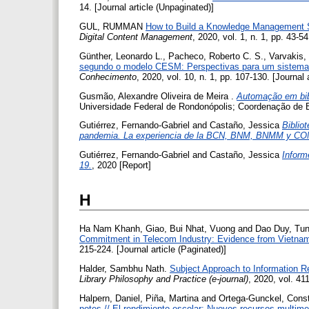
14. [Journal article (Unpaginated)]
GUL, RUMMAN
How to Build a Knowledge Management Sy
Digital Content Management
, 2020, vol. 1, n. 1, pp. 43-54
Günther, Leonardo L.
,
Pacheco, Roberto C. S.
,
Varvakis,
segundo o modelo CESM: Perspectivas para um sistema 
Conhecimento
, 2020, vol. 10, n. 1, pp. 107-130. [Journal 
Gusmão, Alexandre Oliveira de Meira
.
Automação em bibl
Universidade Federal de Rondonópolis; Coordenação de B
Gutiérrez, Fernando-Gabriel
and
Castaño, Jessica
Biblio
pandemia. La experiencia de la BCN, BNM, BNMM y CO
Gutiérrez, Fernando-Gabriel
and
Castaño, Jessica
Inform
19.
, 2020 [Report]
H
Ha Nam Khanh, Giao
,
Bui Nhat, Vuong
and
Dao Duy, Tu
Commitment in Telecom Industry: Evidence from Vietna
215-224. [Journal article (Paginated)]
Halder, Sambhu Nath.
Subject Approach to Information Re
Library Philosophy and Practice (e-journal)
, 2020, vol. 41
Halpern, Daniel
,
Piña, Martina
and
Ortega-Gunckel, Cons
notes // El rendimiento escolar: Nuevos recursos multimed