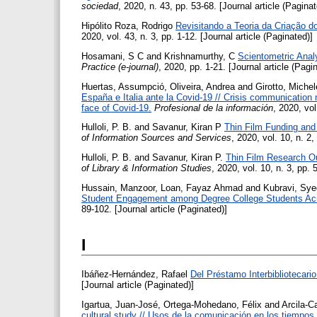
sociedad
, 2020, n. 43, pp. 53-68. [Journal article (Paginat
Hipólito Roza, Rodrigo
Revisitando a Teoria da Criação 
2020, vol. 43, n. 3, pp. 1-12. [Journal article (Paginated)]
Hosamani, S C
and
Krishnamurthy, C
Scientometric Analy
Practice (e-journal)
, 2020, pp. 1-21. [Journal article (Pagi
Huertas, Assumpció
,
Oliveira, Andrea
and
Girotto, Michel
España e Italia ante la Covid-19 // Crisis communication 
face of Covid-19.
Profesional de la información
, 2020, vol
Hulloli, P. B.
and
Savanur, Kiran P
Thin Film Funding and
of Information Sources and Services
, 2020, vol. 10, n. 2,
Hulloli, P. B.
and
Savanur, Kiran P.
Thin Film Research Ou
of Library & Information Studies
, 2020, vol. 10, n. 3, pp. 
Hussain, Manzoor
,
Loan, Fayaz Ahmad
and
Kubravi, Sy
Student Engagement among Degree College Students Ac
89-102. [Journal article (Paginated)]
I
Ibáñez-Hernández, Rafael
Del Préstamo Interbibliotecari
[Journal article (Paginated)]
Igartua, Juan-José
,
Ortega-Mohedano, Félix
and
Arcila-C
cultural study // Usos de la comunicación en los tiempos 