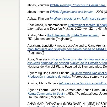
abbas, khurram
WBAN Routing Protocols in Health care.
abbas, khurrum
WBAN Applications and Issues.
, 2020 (U
Abbas, Khurum
Intelligent predictor in Health care syste
Abdekhoda, Mohammadhiwa
Determinant factors in adopt
Informatics and Decision Making
, 2020, vol. 22, n. 47. [J
Abdoli, Shadi
Book Review: Big Data Management.
Inter
252. [Journal article (Paginated)]
Abraham, Londoño Pineda
,
Jose Alejandro, Cano Arenas
manufacturers and shipping companies based on MARPO
(Paginated)]
Agra, Marcela F.
Propuesta de un sistema integrado de ges
escuelas primarias de gestión pública de la Ciudad Aut
Nacional de Mar del Plata. Facultad de Humanidades. Dep
Agüero Aguilar, Carlos Enrique
La Universidad Nacional de
Producción y análisis de redes.
Información, cultura y so
Aguirre, Marta Virginia
Introducción a las Tics en adulto
Agustín-Lacruz, María-Del-Carmen
and
Saurin-Parra, Juli
Roma Community in Spain.
IJIDI: The International Journ
[Journal article (Paginated)]
AHAMMAD, FAIYAZ
and
(MRS) NASRIN, (MRS) NASRI