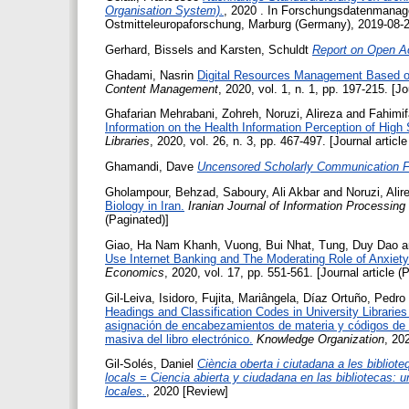
Organisation System).
, 2020 . In Forschungsdatenmanagem
Ostmitteleuropaforschung, Marburg (Germany), 2019-08-20
Gerhard, Bissels
and
Karsten, Schuldt
Report on Open Ac
Ghadami, Nasrin
Digital Resources Management Based o
Content Management
, 2020, vol. 1, n. 1, pp. 197-215. [Jo
Ghafarian Mehrabani, Zohreh
,
Noruzi, Alireza
and
Fahimif
Information on the Health Information Perception of High 
Libraries
, 2020, vol. 26, n. 3, pp. 467-497. [Journal articl
Ghamandi, Dave
Uncensored Scholarly Communication 
Gholampour, Behzad
,
Saboury, Ali Akbar
and
Noruzi, Alir
Biology in Iran.
Iranian Journal of Information Processi
(Paginated)]
Giao, Ha Nam Khanh
,
Vuong, Bui Nhat
,
Tung, Duy Dao
a
Use Internet Banking and The Moderating Role of Anxiet
Economics
, 2020, vol. 17, pp. 551-561. [Journal article (
Gil-Leiva, Isidoro
,
Fujita, Mariângela
,
Díaz Ortuño, Pedro
Headings and Classification Codes in University Librarie
asignación de encabezamientos de materia y códigos de cla
masiva del libro electrónico.
Knowledge Organization
, 20
Gil-Solés, Daniel
Ciència oberta i ciutadana a les bibliot
locals = Ciencia abierta y ciudadana en las bibliotecas:
locales.
, 2020 [Review]