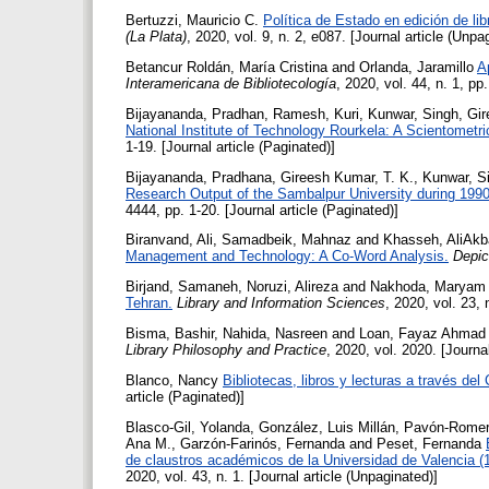
Bertuzzi, Mauricio C.
Política de Estado en edición de li
(La Plata)
, 2020, vol. 9, n. 2, e087. [Journal article (Unpa
Betancur Roldán, María Cristina
and
Orlanda, Jaramillo
A
Interamericana de Bibliotecología
, 2020, vol. 44, n. 1, pp
Bijayananda, Pradhan
,
Ramesh, Kuri
,
Kunwar, Singh
,
Gir
National Institute of Technology Rourkela: A Scientometri
1-19. [Journal article (Paginated)]
Bijayananda, Pradhana
,
Gireesh Kumar, T. K.
,
Kunwar, S
Research Output of the Sambalpur University during 199
4444, pp. 1-20. [Journal article (Paginated)]
Biranvand, Ali
,
Samadbeik, Mahnaz
and
Khasseh, AliAkb
Management and Technology: A Co-Word Analysis.
Depic
Birjand, Samaneh
,
Noruzi, Alireza
and
Nakhoda, Maryam
Tehran.
Library and Information Sciences
, 2020, vol. 23, 
Bisma, Bashir
,
Nahida, Nasreen
and
Loan, Fayaz Ahmad
Library Philosophy and Practice
, 2020, vol. 2020. [Journa
Blanco, Nancy
Bibliotecas, libros y lecturas a través de
article (Paginated)]
Blasco-Gil, Yolanda
,
González, Luis Millán
,
Pavón-Romer
Ana M.
,
Garzón-Farinós, Fernanda
and
Peset, Fernanda
de claustros académicos de la Universidad de Valencia 
2020, vol. 43, n. 1. [Journal article (Unpaginated)]