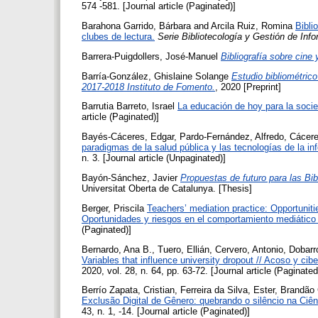
574 -581. [Journal article (Paginated)]
Barahona Garrido, Bárbara
and
Arcila Ruiz, Romina
Bibli
clubes de lectura.
Serie Bibliotecología y Gestión de Inf
Barrera-Puigdollers, José-Manuel
Bibliografía sobre cine 
Barría-González, Ghislaine Solange
Estudio bibliométrico
2017-2018 Instituto de Fomento.
, 2020 [Preprint]
Barrutia Barreto, Israel
La educación de hoy para la socie
article (Paginated)]
Bayés-Cáceres, Edgar
,
Pardo-Fernández, Alfredo
,
Cácere
paradigmas de la salud pública y las tecnologías de la in
n. 3. [Journal article (Unpaginated)]
Bayón-Sánchez, Javier
Propuestas de futuro para las Bi
Universitat Oberta de Catalunya. [Thesis]
Berger, Priscila
Teachers’ mediation practice: Opportunit
Oportunidades y riesgos en el comportamiento mediático
(Paginated)]
Bernardo, Ana B.
,
Tuero, Ellián
,
Cervero, Antonio
,
Dobarr
Variables that influence university dropout // Acoso y cib
2020, vol. 28, n. 64, pp. 63-72. [Journal article (Paginated
Berrío Zapata, Cristian
,
Ferreira da Silva, Ester
,
Brandão 
Exclusão Digital de Gênero: quebrando o silêncio na Ciê
43, n. 1, -14. [Journal article (Paginated)]