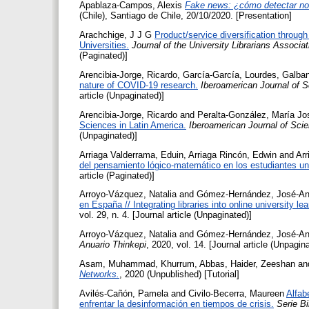
Apablaza-Campos, Alexis
Fake news: ¿cómo detectar not
(Chile), Santiago de Chile, 20/10/2020. [Presentation]
Arachchige, J J G
Product/service diversification through 
Universities.
Journal of the University Librarians Associat
(Paginated)]
Arencibia-Jorge, Ricardo
,
García-García, Lourdes
,
Galban
nature of COVID-19 research.
Iberoamerican Journal of
article (Unpaginated)]
Arencibia-Jorge, Ricardo
and
Peralta-González, María Jo
Sciences in Latin America.
Iberoamerican Journal of Sc
(Unpaginated)]
Arriaga Valderrama, Eduin
,
Arriaga Rincón, Edwin
and
Arr
del pensamiento lógico-matemático en los estudiantes uni
article (Paginated)]
Arroyo-Vázquez, Natalia
and
Gómez-Hernández, José-An
en España // Integrating libraries into online university lea
vol. 29, n. 4. [Journal article (Unpaginated)]
Arroyo-Vázquez, Natalia
and
Gómez-Hernández, José-An
Anuario Thinkepi
, 2020, vol. 14. [Journal article (Unpagin
Asam, Muhammad
,
Khurrum, Abbas
,
Haider, Zeeshan
an
Networks.
, 2020 (Unpublished) [Tutorial]
Avilés-Cañón, Pamela
and
Civilo-Becerra, Maureen
Alfab
enfrentar la desinformación en tiempos de crisis.
Serie Bi