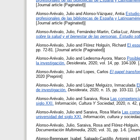
profesionales de las bibliotecas de España y Latinoaméri
[Journal article (Paginated)]
Alonso-Arévalo, Julio
and
Alonso-Vázquez, Antia
Estudio 
profesionales de las bibliotecas de España y Latinoaméri
[Journal article (Paginated)]
Alonso-Arévalo, Julio
,
Fernández-Martin, Celia-Luz
,
Alons
sobre la salud y el bienestar de las personas. Estudio so
Alonso-Arévalo, Julio
and
Flórez Holguín, Richard
El espa
pp. 72-81. [Journal article (Paginated)]
Alonso-Arévalo, Julio
and
Ledesma-Ayora, Marco
Posible
la investigación.
Desiderata
, 2020, vol. 14, pp. 104-109. [
Alonso-Arévalo, Julio
and
Lopes, Carlos
El papel transfo
2020 [Preprint]
Alonso-Arévalo, Julio
and
López Melguizo, Inmaculada
E
de investigación.
Desiderata
, 2020, n. 15, pp. 103-111. [J
Alonso-Arévalo, Julio
and
Saraiva, Rosa
Las competencia
siglo XXI.
Información, Cultura Y Sociedad
, 2020, n. 42, 
Alonso-Arévalo, Julio
and
Saraiva, Rosa María
Las compe
universidad del siglo XXI.
Información, cultura y socieda
Alonso-Arévalo, Julio
,
Saraiva, Rosa
and
Flórez-Holguín,
Documentación Multimedia
, 2020, vol. 31, pp. 1-6. [Journ
Alonso-Berenguer, Isabel
,
Salgado-Castillo, Antonio
and