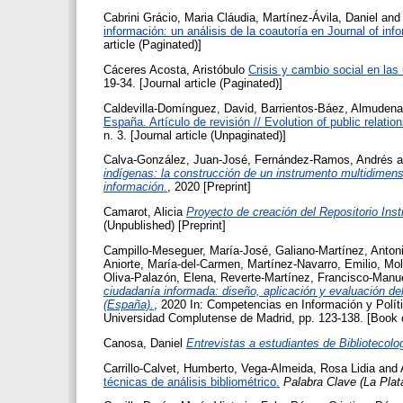
Cabrini Grácio, Maria Cláudia
,
Martínez-Ávila, Daniel
an
información: un análisis de la coautoría en Journal of info
article (Paginated)]
Cáceres Acosta, Aristóbulo
Crisis y cambio social en las
19-34. [Journal article (Paginated)]
Caldevilla-Domínguez, David
,
Barrientos-Báez, Almudena
España. Artículo de revisión // Evolution of public relatio
n. 3. [Journal article (Unpaginated)]
Calva-González, Juan-José
,
Fernández-Ramos, Andrés
a
indígenas: la construcción de un instrumento multidimen
información.
, 2020 [Preprint]
Camarot, Alicia
Proyecto de creación del Repositorio Insti
(Unpublished) [Preprint]
Campillo-Meseguer, María-José
,
Galiano-Martínez, Anton
Aniorte, María-del-Carmen
,
Martínez-Navarro, Emilio
,
Mol
Oliva-Palazón, Elena
,
Reverte-Martínez, Francisco-Manu
ciudadanía informada: diseño, aplicación y evaluación d
(España).
, 2020 In: Competencias en Información y Polít
Universidad Complutense de Madrid, pp. 123-138. [Book 
Canosa, Daniel
Entrevistas a estudiantes de Bibliotecolog
Carrillo-Calvet, Humberto
,
Vega-Almeida, Rosa Lidia
and
técnicas de análisis bibliométrico.
Palabra Clave (La Plat