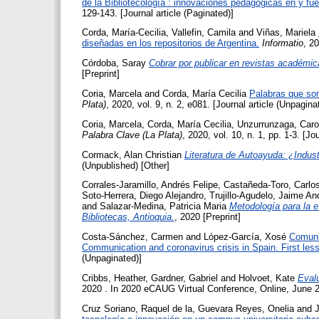
de la Bibliotecología : innovaciones pedagógicas en y fue
129-143. [Journal article (Paginated)]
Corda, María-Cecilia
,
Vallefin, Camila
and
Viñas, Mariela
diseñadas en los repositorios de Argentina.
Informatio
, 20
Córdoba, Saray
Cobrar por publicar en revistas académi
[Preprint]
Coria, Marcela
and
Corda, María Cecilia
Palabras que son
Plata)
, 2020, vol. 9, n. 2, e081. [Journal article (Unpagina
Coria, Marcela
,
Corda, María Cecilia
,
Unzurrunzaga, Caro
Palabra Clave (La Plata)
, 2020, vol. 10, n. 1, pp. 1-3. [Jo
Cormack, Alan Christian
Literatura de Autoayuda: ¿Indust
(Unpublished) [Other]
Corrales-Jaramillo, Andrés Felipe
,
Castañeda-Toro, Carlos
Soto-Herrera, Diego Alejandro
,
Trujillo-Agudelo, Jaime An
and
Salazar-Medina, Patricia Maria
Metodología para la e
Bibliotecas, Antioquia.
, 2020 [Preprint]
Costa-Sánchez, Carmen
and
López-García, Xosé
Comunic
Communication and coronavirus crisis in Spain. First les
(Unpaginated)]
Cribbs, Heather
,
Gardner, Gabriel
and
Holvoet, Kate
Eval
2020 . In 2020 eCAUG Virtual Conference, Online, June 23
Cruz Soriano, Raquel de la
,
Guevara Reyes, Onelia
and