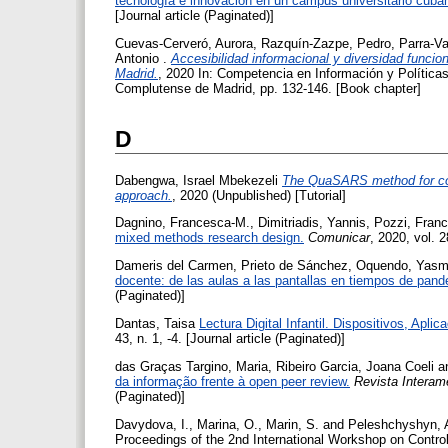
tecnología e innovación en un campus universitario cuba
[Journal article (Paginated)]
Cuevas-Cerveró, Aurora
,
Razquín-Zazpe, Pedro
,
Parra-Va
Antonio
.
Accesibilidad informacional y diversidad funcio
Madrid.
, 2020 In: Competencia en Información y Política
Complutense de Madrid, pp. 132-146. [Book chapter]
D
Dabengwa, Israel Mbekezeli
The QuaSARS method for cond
approach.
, 2020 (Unpublished) [Tutorial]
Dagnino, Francesca-M.
,
Dimitriadis, Yannis
,
Pozzi, Fran
mixed methods research design.
Comunicar
, 2020, vol. 2
Dameris del Carmen, Prieto de Sánchez
,
Oquendo, Yasm
docente: de las aulas a las pantallas en tiempos de pand
(Paginated)]
Dantas, Taisa
Lectura Digital Infantil. Dispositivos, Apli
43, n. 1, -4. [Journal article (Paginated)]
das Graças Targino, Maria
,
Ribeiro Garcia, Joana Coeli
a
da informação frente à open peer review.
Revista Interam
(Paginated)]
Davydova, I.
,
Marina, O.
,
Marin, S.
and
Peleshchyshyn, 
Proceedings of the 2nd International Workshop on Contr